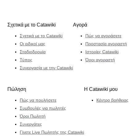
Σχετικά με το Catawiki
Αγορά
Σχετικά με το Catawiki
Πώς να αγοράσετε
Οι ειδικοί μας
Προστασία αγοραστή
Σταδιοδρομία
Ιστορίες Catawiki
Τύπος
Όροι αγοραστή
Συνεργασία με την Catawiki
Πώληση
Η Catawiki μου
Πώς να πουλήσετε
Κέντρο βοήθειας
Συμβουλές για πωλητές
Όροι Πωλητή
Συνεργάτες
Γίνετε Live Πωλητής της Catawiki