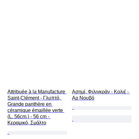
Attribuée à la Manufacture 
Ασημί, Φιλιγκράν - Κολιέ - 
Saint-Clément - Γλυπτό, 
Αρ Νουβό
Grande panthère en 
céramique émaillée verte 
(L. 56cm.) - 56 cm - 
Κεραμικό, Σμάλτο