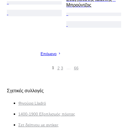
Μπρούντζος
Επόμενο
1
2
3
…
66
Σχετικές συλλογές
Φιγούρα Lladró
1400-1900 Εξοπλισμός πόρτας
Σετ δείπνου με αντίκες