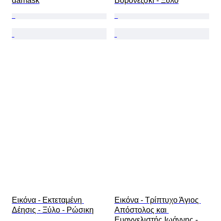
damask
Βορονέζσκι - Ξύλο
Εικόνα - Εκτεταμένη 
Εικόνα - Τρίπτυχο Άγιος 
Δέησις - Ξύλο - Ρώσικη
Απόστολος και 
Ευαγγελιστής Ιωάννης - 