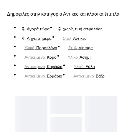
Δημοφιλές στην κατηγορία Αντίκες και κλασικά έπιπλα
Αγορά τώρα
χωρίς τιμή ασφαλείας
Λήγει σήμερα
Στυλ
Αντίκες
Υλικό
Πορσελάνη
Στυλ
Vintage
Αντικείμενο
Κομό
Υλικό
Ασημί
Αντικείμενο
Καρέκλα
Υλικό
Ξύλο
Αντικείμενο
Ερμάριο
Αντικείμενο
Βάζο