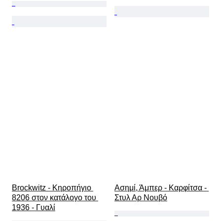
Brockwitz - Κηροπήγιο 
Ασημί, Άμπερ - Καρφίτσα - 
8206 στον κατάλογο του 
Στυλ Αρ Νουβό
1936 - Γυαλί