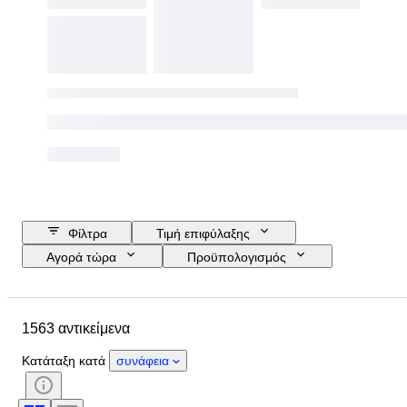
Φίλτρα
Τιμή επιφύλαξης
Αγορά τώρα
Προϋπολογισμός
Ημερομηνία λήξης
Τοποθεσία
Μέγεθος
Διαστάσεις
Μάρκα
1563 αντικείμενα
Αντικείμενο
Country of origin
Υλικό
Φύλο
Κατάσταση
Κατάταξη κατά
συνάφεια
Περίοδος
Πιστοποίηση
Θέμα
Στυλ
Υπογραφή