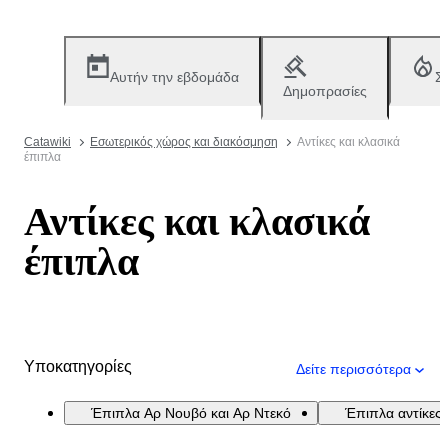
Αυτήν την εβδομάδα
Σ
Δημοπρασίες
Catawiki
Εσωτερικός χώρος και διακόσμηση
Αντίκες και κλασικά
έπιπλα
Αντίκες και κλασικά
έπιπλα
Υποκατηγορίες
Δείτε περισσότερα
Έπιπλα Aρ Νουβό και Αρ Ντεκό
Έπιπλα αντίκες