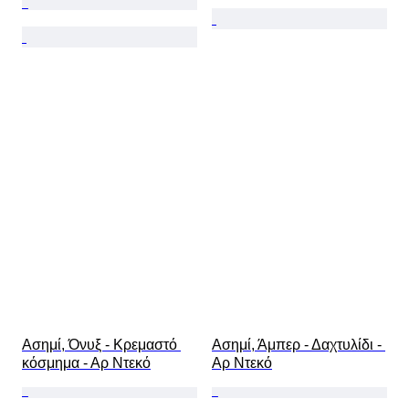
Ασημί, Όνυξ - Κρεμαστό 
Ασημί, Άμπερ - Δαχτυλίδι - 
κόσμημα - Αρ Ντεκό
Αρ Ντεκό