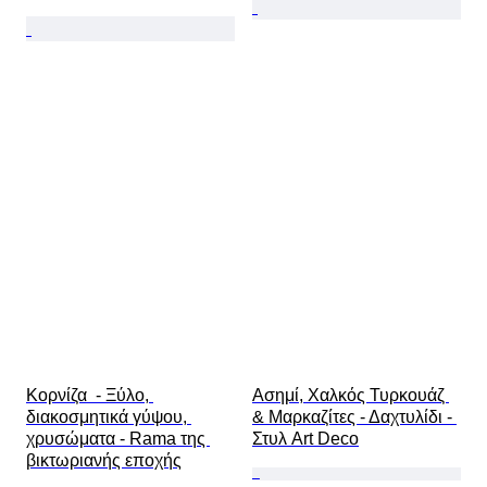
Κορνίζα  - Ξύλο, 
Ασημί, Χαλκός Τυρκουάζ 
διακοσμητικά γύψου, 
& Μαρκαζίτες - Δαχτυλίδι - 
χρυσώματα - Rama της 
Στυλ Art Deco
βικτωριανής εποχής