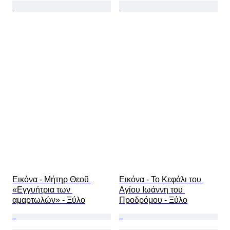
Εικόνα - Μήτηρ Θεοῦ 
Εικόνα - Το Κεφάλι του 
«Εγγυήτρια των 
Αγίου Ιωάννη του 
αμαρτωλών» - Ξύλο
Προδρόμου - Ξύλο