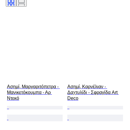
Χρώμα
Κίνηση ρολογιού
Striking
Τύπος ρολογιού
Power Reserve
Διάμετρος θήκης
Original/ Replica
Εποχή
Δημιουργός
Προέλευση
Ασημί, Μαργαριτόπετρα - 
Ασημί, Καρνέλιαν - 
Μανικετόκουμπα - Αρ 
Δαχτυλίδι - Σφραγίδα Art 
Ντεκό
Deco