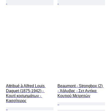
Attribué à Alfred Louis 
Beaumont - Strongbox (2) 
Daguet (1875-1942) - 
- Χάλυβας - Σετ Αντίκα 
Κουτί κοσμημάτων - 
Κουτιού Μετρητών
Κασσίτερος