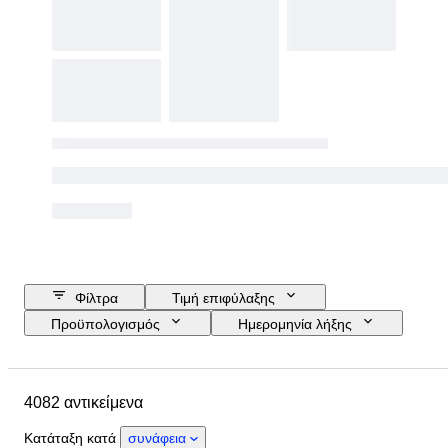
Φίλτρα
Τιμή επιφύλαξης
Προϋπολογισμός
Ημερομηνία λήξης
Τοποθεσία
Μάρκα
Αντικείμενο
Country of origin
4082 αντικείμενα
Υλικό
Φύλο
Κατάσταση
Περίοδος
Πιστοποίηση
Κατάταξη κατά
συνάφεια