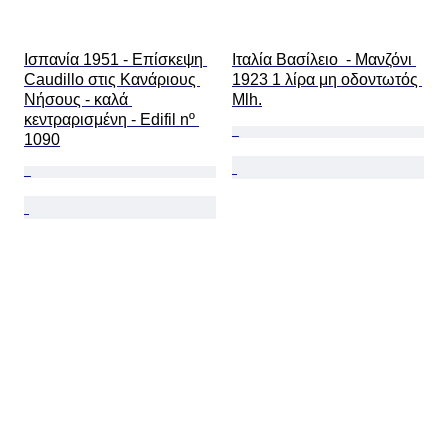
Ισπανία 1951 - Επίσκεψη 
Ιταλία Βασίλειο  - Μανζόνι 
Caudillo στις Κανάριους 
1923 1 λίρα μη οδοντωτός 
Νήσους - καλά 
Μlh.
κεντραρισμένη - Edifil nº 
1090