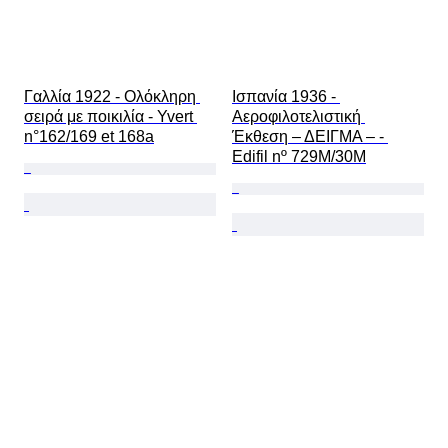
Γαλλία 1922 - Ολόκληρη 
Ισπανία 1936 - 
σειρά με ποικιλία - Yvert 
Αεροφιλοτελιστική 
n°162/169 et 168a
Έκθεση – ΔΕΙΓΜΑ – - 
Edifil nº 729M/30M