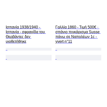
Ισπανία 1938/1940 - 
Γαλλία 1860 - Τιμή 500€ · 
Ισπανία - σφραγίδα του 
σπάνιο πιγκάρισμα Susse 
Θερβάντες δεν 
πάνω σε Ναπολέων 1c - 
υιοθετήθηκε
yvert n°11