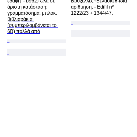
εδάφη  - b962) Όλα σε 
Βρυξέλλες+Βελάσκεθ-ίδια 
άριστη κατάσταση: 
αρίθμηση. - Edifil nº 
γραμματόσημα, μπλοκ, 
1222/23 + 1344/47.
βιβλιαράκια 
(συμπεριλαμβάνεται το 
6Β) πολλά από