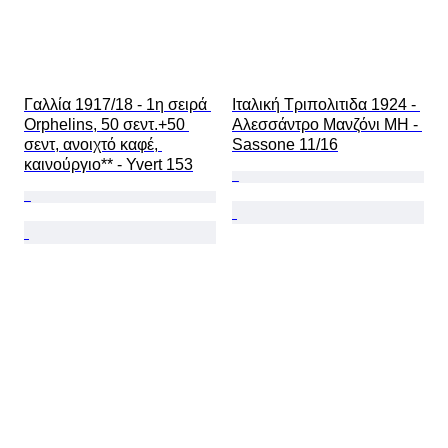
Γαλλία 1917/18 - 1η σειρά 
Ιταλική Τριπολιτιδα 1924 - 
Orphelins, 50 σεντ.+50 
Αλεσσάντρο Μανζόνι MH - 
σεντ, ανοιχτό καφέ, 
Sassone 11/16
καινούργιο** - Yvert 153