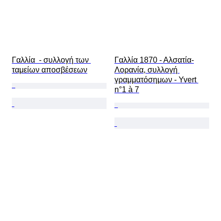
Γαλλία  - συλλογή των 
Γαλλία 1870 - Αλσατία-
ταμείων αποσβέσεων
Λορανία, συλλογή 
γραμματόσημων - Yvert 
n°1 à 7