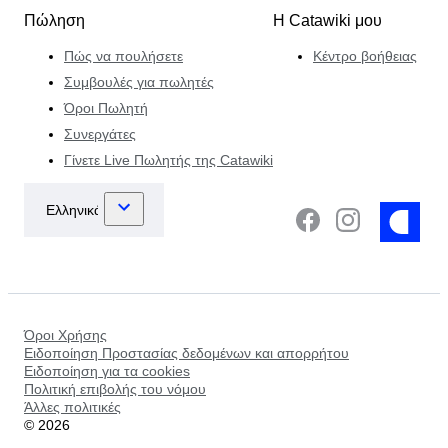
Πώληση
Η Catawiki μου
Πώς να πουλήσετε
Κέντρο βοήθειας
Συμβουλές για πωλητές
Όροι Πωλητή
Συνεργάτες
Γίνετε Live Πωλητής της Catawiki
Όροι Χρήσης
Ειδοποίηση Προστασίας δεδομένων και απορρήτου
Ειδοποίηση για τα cookies
Πολιτική επιβολής του νόμου
Άλλες πολιτικές
©
2026