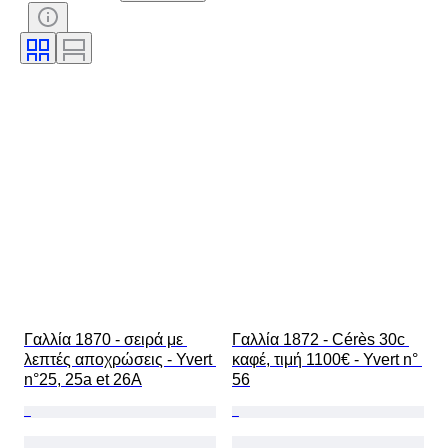
Θέμα
Στυλ
Τεχνική
Υπογραφή
Δέσιμο
Έκδοση
Γλώσσα
Χρώμα
Πωλείται από
Καλλιτέχνης
Απόδοση
Εποχή
Γαλλία 1870 - σειρά με 
Γαλλία 1872 - Cérès 30c 
λεπτές αποχρώσεις - Yvert 
καφέ, τιμή 1100€ - Yvert n° 
n°25, 25a et 26A
56