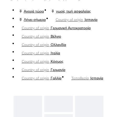
Αγορά τώρα
χωρίς τιμή ασφαλείας
Λήγει σήμερα
Country of origin
Ισπανία
Country of origin
Γερμανική Αυτοκρατορία
Country of origin
Βέλγιο
Country of origin
Ολλανδία
Country of origin
Ιταλία
Country of origin
Κόσμος
Country of origin
Γερμανία
Country of origin
Γαλλία
Τοποθεσία
Ισπανία