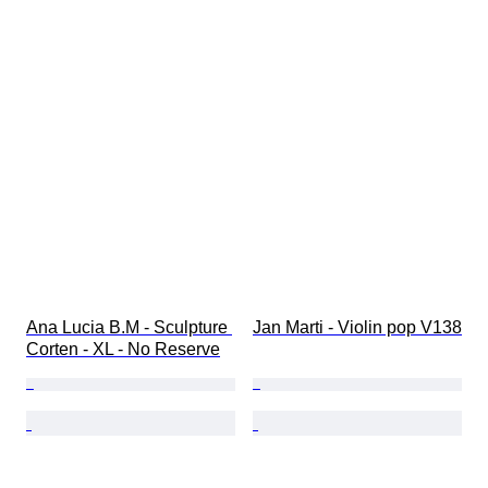
Ana Lucia B.M - Sculpture 
Jan Marti - Violin pop V138
Corten - XL - No Reserve