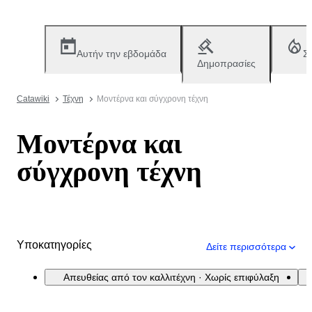
Αυτήν την εβδομάδα
Σ
Δημοπρασίες
Catawiki
Τέχνη
Μοντέρνα και σύγχρονη τέχνη
Μοντέρνα και
σύγχρονη τέχνη
Υποκατηγορίες
Δείτε περισσότερα
Απευθείας από τον καλλιτέχνη · Χωρίς επιφύλαξη