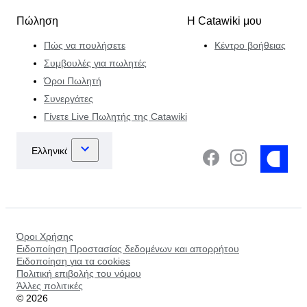
Πώληση
Η Catawiki μου
Πώς να πουλήσετε
Κέντρο βοήθειας
Συμβουλές για πωλητές
Όροι Πωλητή
Συνεργάτες
Γίνετε Live Πωλητής της Catawiki
Όροι Χρήσης
Ειδοποίηση Προστασίας δεδομένων και απορρήτου
Ειδοποίηση για τα cookies
Πολιτική επιβολής του νόμου
Άλλες πολιτικές
©
2026