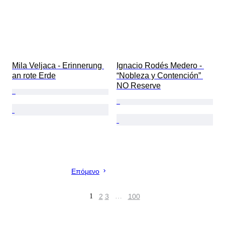
Mila Veljaca - Erinnerung 
Ignacio Rodés Medero - 
an rote Erde
“Nobleza y Contención” 
NO Reserve
Επόμενο
1
2
3
…
100