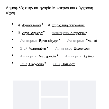
Δημοφιλές στην κατηγορία Μοντέρνα και σύγχρονη
τέχνη
Αγορά τώρα
χωρίς τιμή ασφαλείας
Λήγει σήμερα
Αντικείμενο
Ζωγραφική
Αντικείμενο
Έργο τέχνης
Αντικείμενο
Γλυπτό
Στυλ
Αφηρημένη
Αντικείμενο
Εκτύπωση
Αντικείμενο
Λιθογραφία
Αντικείμενο
Σχέδιο
Στυλ
Σύγχρονη
Στυλ
Ποπ αρτ