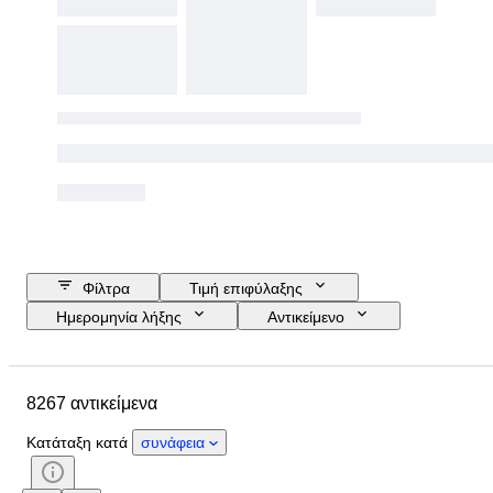
Φίλτρα
Τιμή επιφύλαξης
Ημερομηνία λήξης
Αντικείμενο
Προϋπολογισμός
Μέγεθος
Στυλ
Τεχνική
Καλλιτέχνης
8267 αντικείμενα
Τοποθεσία
Θέμα
Περίοδος
Υπογραφή
Χρώμα
Κατάταξη κατά
συνάφεια
Πωλείται από
Έκδοση