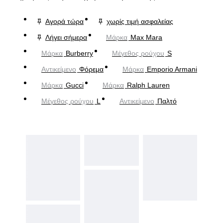
Αγορά τώρα
χωρίς τιμή ασφαλείας
Λήγει σήμερα
Μάρκα
Max Mara
Μάρκα
Burberry
Μέγεθος ρούχου
S
Αντικείμενο
Φόρεμα
Μάρκα
Emporio Armani
Μάρκα
Gucci
Μάρκα
Ralph Lauren
Μέγεθος ρούχου
L
Αντικείμενο
Παλτό