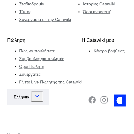
Σταδιοδρομία
Ιστορίες Catawiki
Τύπος
Όροι αγοραστή
Συνεργασία με την Catawiki
Πώληση
Η Catawiki μου
Πώς να πουλήσετε
Κέντρο βοήθειας
Συμβουλές για πωλητές
Όροι Πωλητή
Συνεργάτες
Γίνετε Live Πωλητής της Catawiki