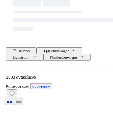
Φίλτρα
Τιμή επιφύλαξης
Livestream
Προϋπολογισμός
Ημερομηνία λήξης
Τοποθεσία
Μάρκα
Αντικείμενο
1833 αντικείμενα
Country of origin
Υλικό
Φύλο
Κατάσταση
Περίοδος
Κατάταξη κατά
συνάφεια
Στυλ
Χρώμα
Μέγεθος ρούχου
Μέγεθος στο αντικείμενο
Εποχή
Μοτίβο
Μέγεθος κολάρου πουκαμίσου