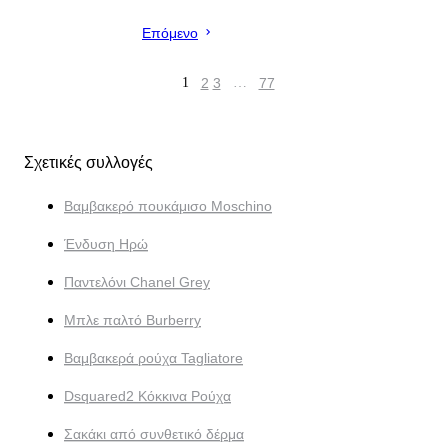
Επόμενο
1
2
3
…
77
Σχετικές συλλογές
Βαμβακερό πουκάμισο Moschino
Ένδυση Ηρώ
Παντελόνι Chanel Grey
Μπλε παλτό Burberry
Βαμβακερά ρούχα Tagliatore
Dsquared2 Κόκκινα Ρούχα
Σακάκι από συνθετικό δέρμα