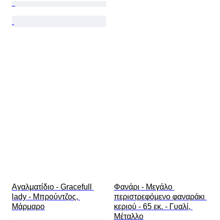
Αγαλματίδιο - Gracefull 
Φανάρι - Μεγάλο 
lady - Μπρούντζος, 
περιστρεφόμενο φαναράκι 
Μάρμαρο
κεριού - 65 εκ. - Γυαλί, 
Μέταλλο