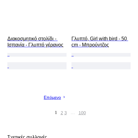
Διακοσμητικό στολίδι - 
Γλυπτό, Girl with bird - 50 
Ισπανία - Γλυπτό γέρανος
cm - Μπρούντζος
Επόμενο
1
2
3
…
100
Σχετικές συλλογές