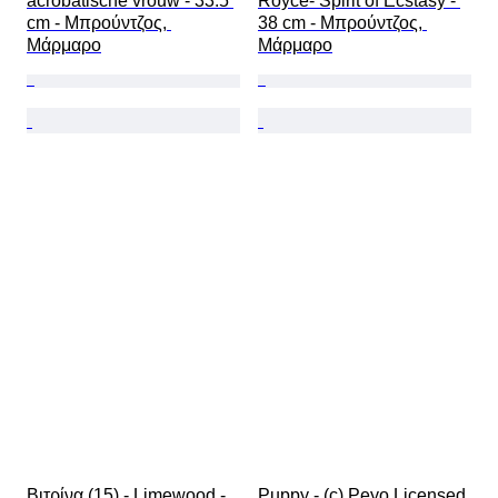
acrobatische vrouw - 33.5 
Royce- Spirit of Ecstasy - 
cm - Μπρούντζος, 
38 cm - Μπρούντζος, 
Μάρμαρο
Μάρμαρο
Βιτρίνα (15) - Limewood - 
Puppy - (c) Peyo Licensed 