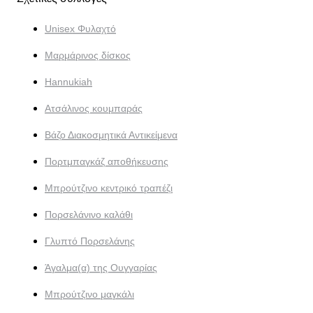
Unisex Φυλαχτό
Μαρμάρινος δίσκος
Hannukiah
Ατσάλινος κουμπαράς
Βάζο Διακοσμητικά Αντικείμενα
Πορτμπαγκάζ αποθήκευσης
Μπρούτζινο κεντρικό τραπέζι
Πορσελάνινο καλάθι
Γλυπτό Πορσελάνης
Άγαλμα(α) της Ουγγαρίας
Μπρούτζινο μαγκάλι