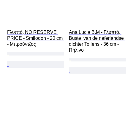
Γλυπτό, NO RESERVE 
Ana Lucia B.M - Γλυπτό, 
PRICE - Smilodon - 20 cm 
Buste  van de neferlandse 
- Μπρούντζος
dichter Tollens - 36 cm - 
Πήλινο