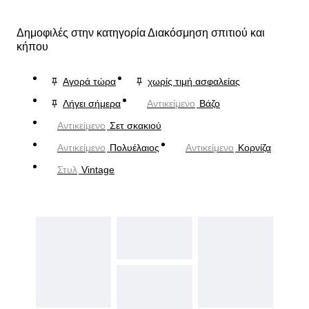
Δημοφιλές στην κατηγορία Διακόσμηση σπιτιού και
κήπου
Αγορά τώρα
χωρίς τιμή ασφαλείας
Λήγει σήμερα
Αντικείμενο
Βάζο
Αντικείμενο
Σετ σκακιού
Αντικείμενο
Πολυέλαιος
Αντικείμενο
Κορνίζα
Στυλ
Vintage