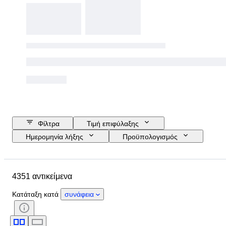
Φίλτρα
Τιμή επιφύλαξης
Ημερομηνία λήξης
Προϋπολογισμός
Τοποθεσία
Μέγεθος
Διαστάσεις
Μάρκα
4351 αντικείμενα
Αντικείμενο
Country of origin
Υλικό
Φύλο
Κατάσταση
Κατάταξη κατά
συνάφεια
Περίοδος
Πιστοποίηση
Στυλ
Τεχνική
Υπογραφή