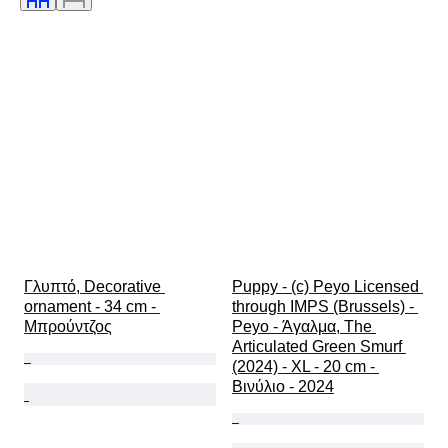
Χρώμα
Κίνηση ρολογιού
Original/ Replica
Εποχή
Στυλ καλλιέργειας
Power Reserve
Πωλείται από
Striking
Treatment
Δείγμα
Γλυπτό, Decorative 
Puppy - (c) Peyo Licensed 
ornament - 34 cm - 
through IMPS (Brussels) - 
Μπρούντζος
Peyo - Άγαλμα, The 
Articulated Green Smurf 
(2024) - XL - 20 cm - 
Βινύλιο - 2024