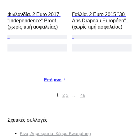
Φινλανδία. 2 Euro 2017 
Γαλλία. 2 Euro 2015 "30 
"Independence" Proof  
Ans Drapeau Européen"  
(χωρίς τιμή ασφαλείας)
(χωρίς τιμή ασφαλείας)
Επόμενο
1
2
3
…
46
Σχετικές συλλογές
Κίνα, Δημοκρατία. Κέρμα Kwangtung