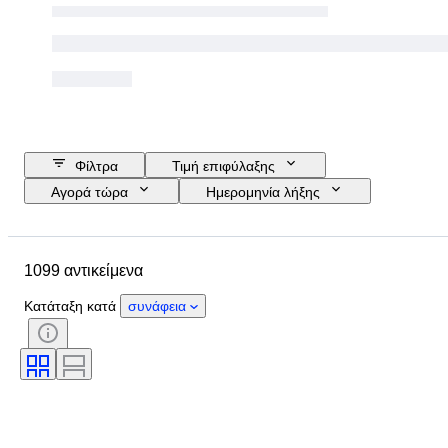
Φίλτρα
Τιμή επιφύλαξης
Αγορά τώρα
Ημερομηνία λήξης
Προϋπολογισμός
Τοποθεσία
Αντικείμενο
Country of origin
1099 αντικείμενα
Υλικό
Κατάσταση
Θέμα
Νόμισμα
Εποχή
Κατάταξη κατά
συνάφεια
Τύπος νομίσματος