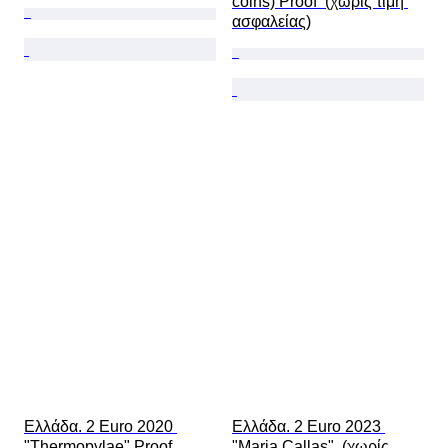
coins) Proof  (χωρίς τιμή 
ασφαλείας)
Ελλάδα. 2 Euro 2020 
Ελλάδα. 2 Euro 2023 
"Thermopylae" Proof  
"Maria Callas"  (χωρίς 