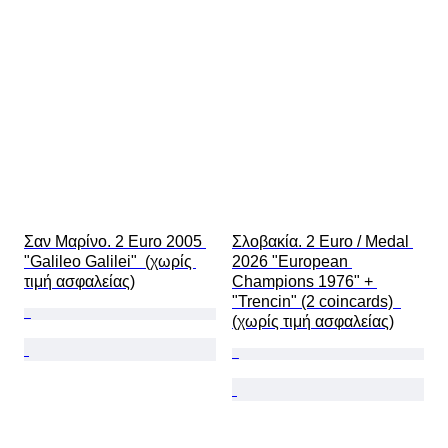
Σαν Μαρίνο. 2 Euro 2005 
Σλοβακία. 2 Euro / Medal 
"Galileo Galilei"  (χωρίς 
2026 "European 
τιμή ασφαλείας)
Champions 1976" + 
"Trencin" (2 coincards)  
(χωρίς τιμή ασφαλείας)