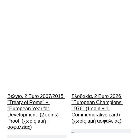
Βέλγιο. 2 Euro 2007/2015 
Σλοβακία. 2 Euro 2026 
"Treaty of Rome" + 
"European Champions 
"European Year for 
1976" (1 coin + 1 
Development" (2 coins) 
Commemorative card)  
Proof  (χωρίς τιμή 
(χωρίς τιμή ασφαλείας)
ασφαλείας)