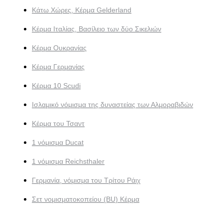
Κάτω Χώρες, Κέρμα Gelderland
Κέρμα Ιταλίας, Βασίλειο των δύο Σικελιών
Κέρμα Ουκρανίας
Κέρμα Γερμανίας
Κέρμα 10 Scudi
Ισλαμικό νόμισμα της δυναστείας των Αλμοραβιδών
Κέρμα του Τσαντ
1 νόμισμα Ducat
1 νόμισμα Reichsthaler
Γερμανία, νόμισμα του Τρίτου Ράιχ
Σετ νομισματοκοπείου (BU) Κέρμα