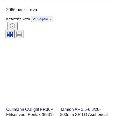
Αντικείμενο
Country of origin
2066 αντικείμενα
Υλικό
Κατάσταση
Περίοδος
Θέμα
Στυλ
Τεχνική
Κατάταξη κατά
συνάφεια
Έκδοση
Γλώσσα
Χρώμα
Τοποθέτηση φακού
Τύπος κυαλίων
Τύπος μικροσκοπίου
Τύπος εγγραφής βίντεο
Τύπος τηλεσκοπίου
Τύπος βιντεοκάμερας
Πωλείται από
Δοκιμάστηκε και λειτουργεί
Εποχή
Film type
Cullmann CUlight FR36P 
Tamron AF 3.5-6.3/28-
Flitser voor Pentax (8931) 
300mm XR LD Aspherical 