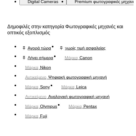
Digital Cameras
Premium φωτογραφικές μηχανέ
Δημοφιλές στην κατηγορία Φωτογραφικές μηχανές και
οπτικός εξοπλισμός
Αγορά τώρα
χωρίς τιμή ασφαλείας
Λήγει σήμερα
Μάρκα
Canon
Μάρκα
Nikon
Αντικείμενο
Ψηφιακή φωτογραφική μηχανή
Μάρκα
Sony
Μάρκα
Leica
Αντικείμενο
Αναλογική φωτογραφική μηχανή
Μάρκα
Olympus
Μάρκα
Pentax
Μάρκα
Fuji