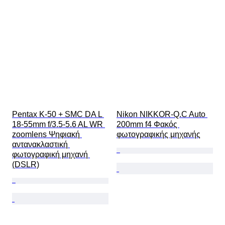
Pentax K-50 + SMC DA L 
Nikon NIKKOR-Q.C Auto 
18-55mm f/3.5-5.6 AL WR 
200mm f4 Φακός 
zoomlens Ψηφιακή 
φωτογραφικής μηχανής
αντανακλαστική 
φωτογραφική μηχανή 
(DSLR)