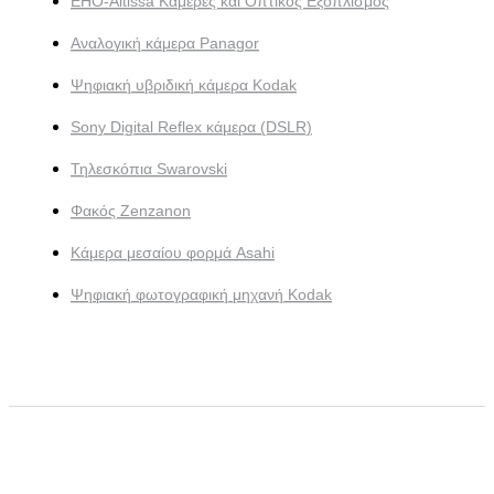
EHO-Altissa Κάμερες και Οπτικός Εξοπλισμός
Αναλογική κάμερα Panagor
Ψηφιακή υβριδική κάμερα Kodak
Sony Digital Reflex κάμερα (DSLR)
Τηλεσκόπια Swarovski
Φακός Zenzanon
Κάμερα μεσαίου φορμά Asahi
Ψηφιακή φωτογραφική μηχανή Kodak