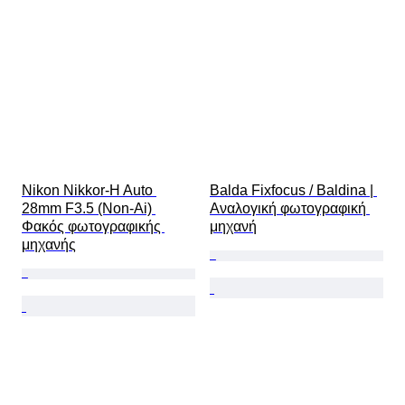
Nikon Nikkor-H Auto 
Balda Fixfocus / Baldina | 
28mm F3.5 (Non-Ai) 
Αναλογική φωτογραφική 
Φακός φωτογραφικής 
μηχανή
μηχανής