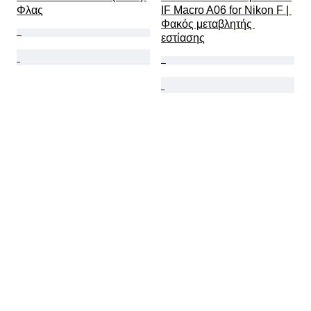
Φλας
IF Macro A06 for Nikon F | 
Φακός μεταβλητής 
εστίασης