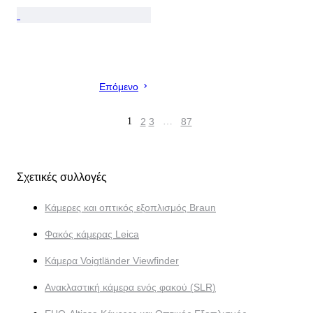
Επόμενο
1
2
3
…
87
Σχετικές συλλογές
Κάμερες και οπτικός εξοπλισμός Braun
Φακός κάμερας Leica
Κάμερα Voigtländer Viewfinder
Ανακλαστική κάμερα ενός φακού (SLR)