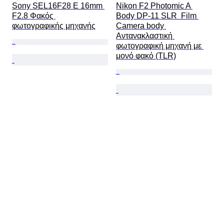
Sony SEL16F28 E 16mm 
Nikon F2 Photomic A 
F2.8 Φακός 
Body DP-11 SLR  Film 
φωτογραφικής μηχανής
Camera body 
Αντανακλαστική 
φωτογραφική μηχανή με 
μονό φακό (TLR)