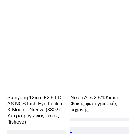
Samyang 12mm F2.8 ED 
Nikon Ai-s 2.8/135mm 
AS NCS Fish-Eye Fujifilm 
Φακός φωτογραφικής 
X-Mount - Nieuw! (8802) 
μηχανής
Υπερευρυγώνιος φακός 
(fisheye)