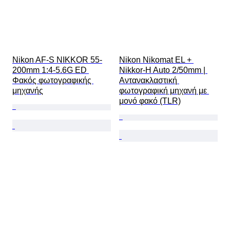
Nikon AF-S NIKKOR 55-
Nikon Nikomat EL + 
200mm 1:4-5.6G ED 
Nikkor-H Auto 2/50mm | 
Φακός φωτογραφικής 
Αντανακλαστική 
μηχανής
φωτογραφική μηχανή με 
μονό φακό (TLR)