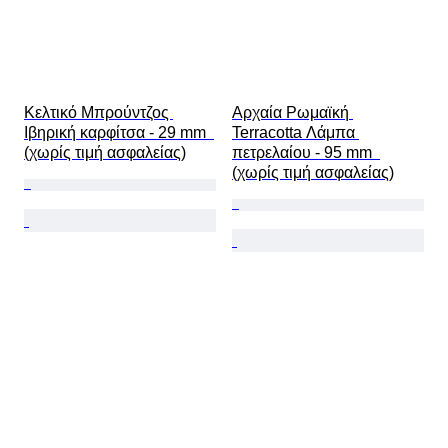
Κελτικό Μπρούντζος 
Αρχαία Ρωμαϊκή 
Ιβηρική καρφίτσα - 29 mm  
Terracotta Λάμπα 
(χωρίς τιμή ασφαλείας)
πετρελαίου - 95 mm  
(χωρίς τιμή ασφαλείας)