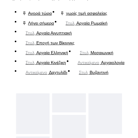
Αγορά τώρα
χωρίς τιμή ασφαλείας
Λήγει σήμερα
Στυλ
Αρχαία Ρωμαϊκή
Στυλ
Αρχαία Αιγυπτιακή
Στυλ
Εποχή των Βίκινγκς
Στυλ
Αρχαία Ελληνική
Στυλ
Μεσαιωνική
Στυλ
Αρχαία Κινέζικη
Αντικείμενο
Αρχαιολογία
Αντικείμενο
Δαχτυλίδι
Στυλ
Βυζαντινή