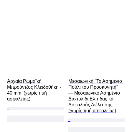
Νόμισμα
Κοπή
Τύποι αρχαιολογίας
Μέγεθος στο αντικείμενο
Πολιτισμός
Εποχή
Καλλιτέχνης
Original/ Replica
Προέλευση
Αρχαία Ρωμαϊκή 
Μεσαιωνική "Το Ασημένιο 
Μπρούντζος Κλειδοθήκη - 
Πούλι του Προσκυνητή" 
40 mm  (χωρίς τιμή 
— Μεσαιωνικό Ασημένιο 
ασφαλείας)
Δαχτυλίδι Ελπίδας και 
Ασφαλούς Διέλευσης  
(χωρίς τιμή ασφαλείας)