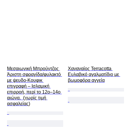
Μεσαιωνική Μπρούντζος 
Χαναναίος Terracotta 
Άριστη σφραγίδα/φυλακτό 
Ευλαβικό αγαλματίδιο με 
με ψευδο-Κουφικ 
βωμοφόρα αγγεία
επιγραφή – Ισλαμική 
επιρροή, περί το 12ο–14ο 
αιώνα.  (χωρίς τιμή 
ασφαλείας)