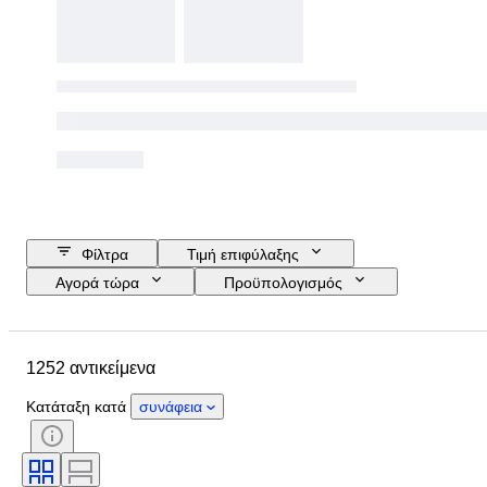
Φίλτρα
Τιμή επιφύλαξης
Αγορά τώρα
Προϋπολογισμός
Ημερομηνία λήξης
Τοποθεσία
Μέγεθος
Διαστάσεις
1252 αντικείμενα
Αντικείμενο
Country of origin
Υλικό
Φύλο
Κατάσταση
Κατάταξη κατά
συνάφεια
Περίοδος
Λίθος
Πιστοποίηση
Λεπττότητα
Στυλ
Υπογραφή
Χρώμα