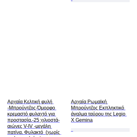
Αρχαία Κελτική φυλή 
Αρχαία Ρωμαϊκή 
-Μπρούντζος-Όμορφο 
Μπρούντζος Εκπληκτικό 
κρεμαστό φυλαχτό για 
άγαλμα ταύρου της Legio 
προστασία.-25 χιλιοστά-
X Gemina
αιώνες V-IV -μεγάλη 
πατίνα. Φυλακτό  (χωρίς 