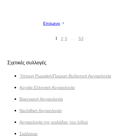
Επόμενο
1
2
3
…
53
Σχετικές συλλογές
Ύστερη Ρωμαϊκή/Πρώιμη Βυζαντινή Αρχαιολογία
Αρχαία Ελληνική Αρχαιολογία
Βακτριανή Αρχαιολογία
Νεολιθική Αρχαιολογία
Αρχαιολογία της κοιλάδας του Ινδού
Σκάλισμα