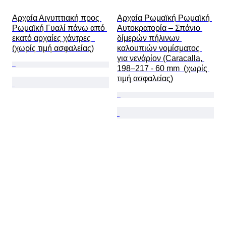
Αρχαία Αιγυπτιακή προς 
Αρχαία Ρωμαϊκή Ρωμαϊκή 
Ρωμαϊκή Γυαλί πάνω από 
Αυτοκρατορία – Σπάνιο 
εκατό αρχαίες χάντρες  
δίμερών πήλινων 
(χωρίς τιμή ασφαλείας)
καλουπιών νομίσματος 
για νενάρίον (Caracalla, 
198–217 - 60 mm  (χωρίς 
τιμή ασφαλείας)