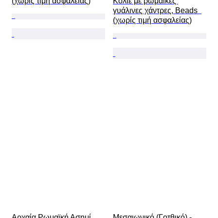
(χωρίς τιμή ασφαλείας)
Κολιέ με ρωμαϊκές 
γυάλινες χάντρες, Beads  
(χωρίς τιμή ασφαλείας)
Αρχαία Ρωμαϊκή Ασημί, 
Μεσαιωνικό (Γοτθικό) - 