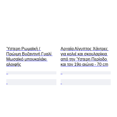
Ύστερη Ρωμαϊκή / 
Αρχαία Αίγυπτος Χάντρες 
Πρώιμη Βυζαντινή Γυαλί 
για κολιέ και σκουλαρίκια 
Μωσαϊκό μπουκαλάκι 
από την Ύστερη Περίοδο 
αλοιφής
και τον 19ο αιώνα - 70 cm