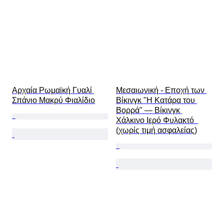
Αρχαία Ρωμαϊκή Γυαλί 
Μεσαιωνική - Εποχή των 
Σπάνιο Μακρύ Φιαλίδιο
Βίκινγκ "Η Κατάρα του 
Βορρά" — Βίκινγκ 
Χάλκινο Ιερό Φυλακτό  
(χωρίς τιμή ασφαλείας)