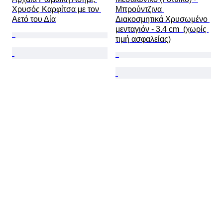
Χρυσός Καρφίτσα με τον 
Μπρούντζινα 
Αετό του Δία
Διακοσμητικά Χρυσωμένο 
μενταγιόν - 3.4 cm  (χωρίς 
τιμή ασφαλείας)