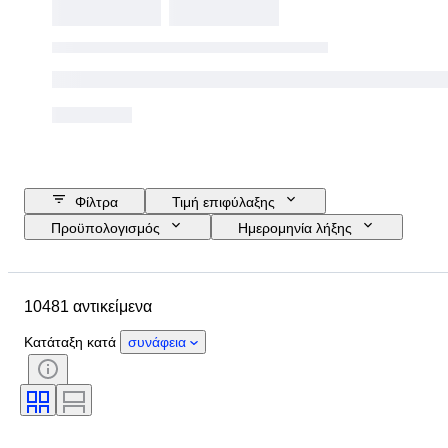
Φίλτρα
Τιμή επιφύλαξης
Προϋπολογισμός
Ημερομηνία λήξης
Τοποθεσία
Μάρκα
Διάμετρος θήκης
10481 αντικείμενα
Λουράκι ρολογιού - μήκος
Αντικείμενο
Country of origin
Υλικό
Κατάταξη κατά
συνάφεια
Φύλο
Κατάσταση
Περίοδος
Πιστοποίηση
Θέμα
Έκδοση
Γλώσσα
Χρώμα
Κίνηση ρολογιού