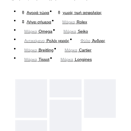
Αγορά τώρα
χωρίς τιμή ασφαλείας
Λήγει σήμερα
Μάρκα
Rolex
Μάρκα
Omega
Μάρκα
Seiko
Αντικείμενο
Ρολόι χειρός
Φύλο
Άνδρες
Μάρκα
Breitling
Μάρκα
Cartier
Μάρκα
Tissot
Μάρκα
Longines