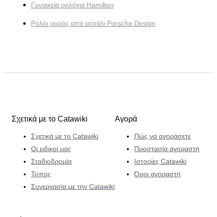
Γυναικεία ρολόγια Hamilton
Ρολόι χειρός από ατσάλι Porsche Design
Σχετικά με το Catawiki
Αγορά
Σχετικά με το Catawiki
Πώς να αγοράσετε
Οι ειδικοί μας
Προστασία αγοραστή
Σταδιοδρομία
Ιστορίες Catawiki
Τύπος
Όροι αγοραστή
Συνεργασία με την Catawiki