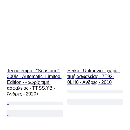
Λουράκι ρολογιού - υλικό
Εποχή
Power Reserve
Striking
Original/ Replica
Τύπος αναμνηστικών αυτοκινήτων
Μοντέλο
Tecnotempo - "Seastorm" 
Seiko - Unknown - χωρίς 
300M - Automatic- Limited 
τιμή ασφαλείας - 7T92-
Edition - - χωρίς τιμή 
0LH0 - Άνδρες - 2010
ασφαλείας - TT.SS.YB - 
Άνδρες - 2020+ 