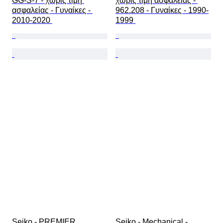
GG-S-7 - χωρίς τιμή 
χωρίς τιμή ασφαλείας - 
ασφαλείας - Γυναίκες - 
962.208 - Γυναίκες - 1990-
2010-2020 
1999 
Seiko - PREMIER 
Seiko - Mechanical - 