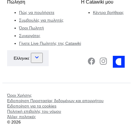
Πώληση
Η Catawiki μου
Πώς να πουλήσετε
Κέντρο βοήθειας
Συμβουλές για πωλητές
Όροι Πωλητή
Συνεργάτες
Γίνετε Live Πωλητής της Catawiki
Όροι Χρήσης
Ειδοποίηση Προστασίας δεδομένων και απορρήτου
Ειδοποίηση για τα cookies
Πολιτική επιβολής του νόμου
Άλλες πολιτικές
©
2026