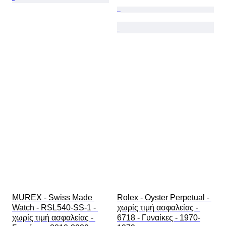
MUREX - Swiss Made 
Rolex - Oyster Perpetual - 
Watch - RSL540-SS-1 - 
χωρίς τιμή ασφαλείας - 
χωρίς τιμή ασφαλείας - 
6718 - Γυναίκες - 1970-