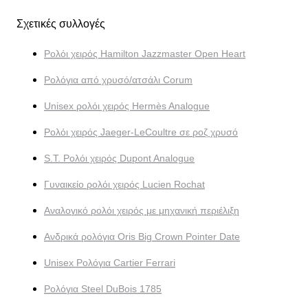
Σχετικές συλλογές
Ρολόι χειρός Hamilton Jazzmaster Open Heart
Ρολόγια από χρυσό/ατσάλι Corum
Unisex ρολόι χειρός Hermès Analogue
Ρολόι χειρός Jaeger-LeCoultre σε ροζ χρυσό
S.T. Ρολόι χειρός Dupont Analogue
Γυναικείο ρολόι χειρός Lucien Rochat
Αναλογικό ρολόι χειρός με μηχανική περιέλιξη
Ανδρικά ρολόγια Oris Big Crown Pointer Date
Unisex Ρολόγια Cartier Ferrari
Ρολόγια Steel DuBois 1785