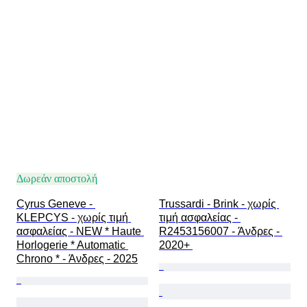
Δωρεάν αποστολή
Cyrus Geneve - 
Trussardi - Brink - χωρίς 
KLEPCYS - χωρίς τιμή 
τιμή ασφαλείας - 
ασφαλείας - NEW * Haute 
R2453156007 - Άνδρες - 
Horlogerie * Automatic 
2020+ 
Chrono * - Άνδρες - 2025