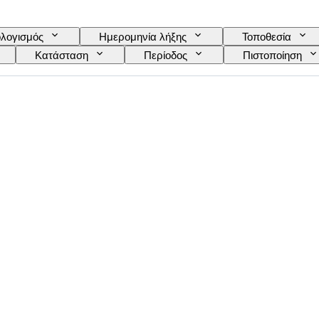
λογισμός
Ημερομηνία λήξης
Τοποθεσία
Κατάσταση
Περίοδος
Πιστοποίηση
Γλώσσα
Χρώμα
Πωλείται από