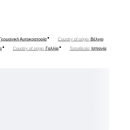
Γερμανική Αυτοκρατορία
Country of origin
Βέλγιο
α
Country of origin
Γαλλία
Τοποθεσία
Ισπανία