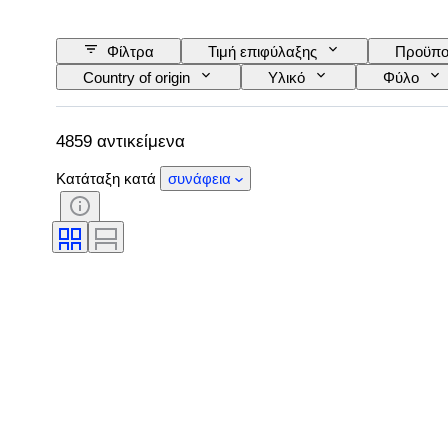
Φίλτρα
Τιμή επιφύλαξης
Προϋπο
Country of origin
Υλικό
Φύλο
Υπογραφή
Δέσιμο
Έκδοση
Εποχή
4859 αντικείμενα
Κατάταξη κατά
συνάφεια