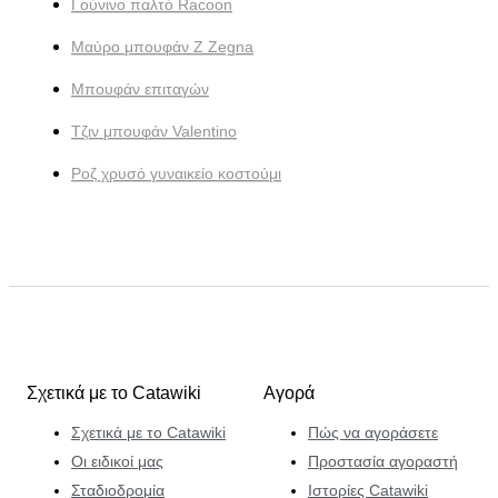
Γούνινο παλτό Racoon
Μαύρο μπουφάν Z Zegna
Μπουφάν επιταγών
Τζιν μπουφάν Valentino
Ροζ χρυσό γυναικείο κοστούμι
Σχετικά με το Catawiki
Αγορά
Σχετικά με το Catawiki
Πώς να αγοράσετε
Οι ειδικοί μας
Προστασία αγοραστή
Σταδιοδρομία
Ιστορίες Catawiki