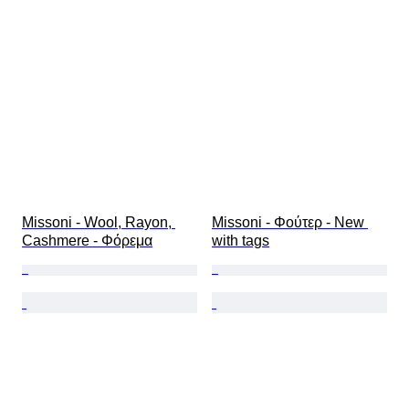
Περιλαμβάνονται αξεσουάρ
Μέγεθος παπουτσιού
Missoni - Wool, Rayon, 
Missoni - Φούτερ - New 
Cashmere - Φόρεμα
with tags