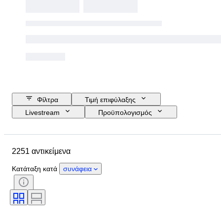
Φίλτρα
Τιμή επιφύλαξης
Livestream
Προϋπολογισμός
Ημερομηνία λήξης
Τοποθεσία
Μάρκα
Αντικείμενο
2251 αντικείμενα
Country of origin
Υλικό
Φύλο
Κατάσταση
Περίοδος
Κατάταξη κατά
συνάφεια
Στυλ
Χρώμα
Μέγεθος ρούχου
Μέγεθος στο αντικείμενο
Εποχή
Μοτίβο
Μέγεθος κολάρου πουκαμίσου