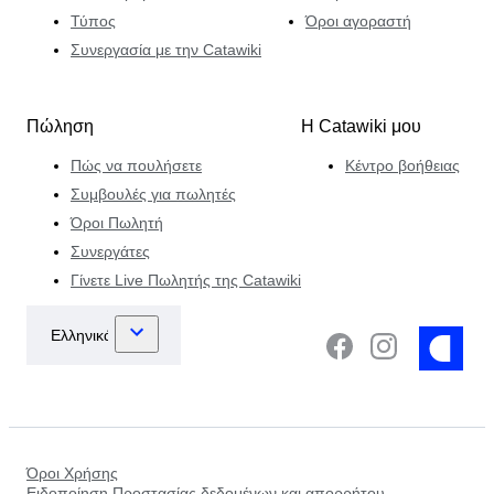
Τύπος
Όροι αγοραστή
Συνεργασία με την Catawiki
Πώληση
Η Catawiki μου
Πώς να πουλήσετε
Κέντρο βοήθειας
Συμβουλές για πωλητές
Όροι Πωλητή
Συνεργάτες
Γίνετε Live Πωλητής της Catawiki
Όροι Χρήσης
Ειδοποίηση Προστασίας δεδομένων και απορρήτου