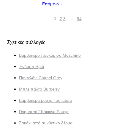
Επόμενο
1
2
3
…
94
Σχετικές συλλογές
Βαμβακερό πουκάμισο Moschino
Ένδυση Ηρώ
Παντελόνι Chanel Grey
Μπλε παλτό Burberry
Βαμβακερά ρούχα Tagliatore
Dsquared2 Κόκκινα Ρούχα
Σακάκι από συνθετικό δέρμα