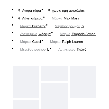
Αγορά τώρα
χωρίς τιμή ασφαλείας
Λήγει σήμερα
Μάρκα
Max Mara
Μάρκα
Burberry
Μέγεθος ρούχου
S
Αντικείμενο
Φόρεμα
Μάρκα
Emporio Armani
Μάρκα
Gucci
Μάρκα
Ralph Lauren
Μέγεθος ρούχου
L
Αντικείμενο
Παλτό