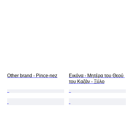
Other brand - Pince-nez
Εικόνα - Μητέρα του Θεού 
του Καζάν - Ξύλο