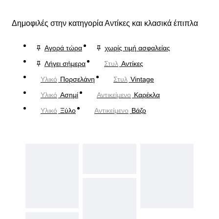
Δημοφιλές στην κατηγορία Αντίκες και κλασικά έπιπλα
Αγορά τώρα
χωρίς τιμή ασφαλείας
Λήγει σήμερα
Στυλ
Αντίκες
Υλικό
Πορσελάνη
Στυλ
Vintage
Υλικό
Ασημί
Αντικείμενο
Καρέκλα
Υλικό
Ξύλο
Αντικείμενο
Βάζο