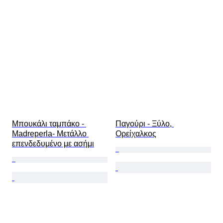
Μπουκάλι ταμπάκο - 
Παγούρι - Ξύλο, 
Madreperla- Μετάλλο 
Ορείχαλκος
επενδεδυμένο με ασήμι