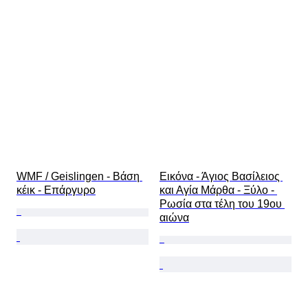
WMF / Geislingen - Βάση 
Εικόνα - Άγιος Βασίλειος 
κέικ - Επάργυρο
και Αγία Μάρθα - Ξύλο - 
Ρωσία στα τέλη του 19ου 
αιώνα