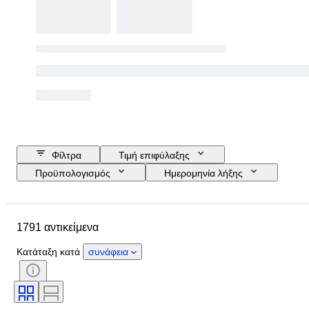
Φίλτρα
Τιμή επιφύλαξης
Προϋπολογισμός
Ημερομηνία λήξης
Τοποθεσία
Μέγεθος
Διαστάσεις
Μάρκα
1791 αντικείμενα
Αντικείμενο
Country of origin
Υλικό
Φύλο
Κατάσταση
Κατάταξη κατά
συνάφεια
Περίοδος
Πιστοποίηση
Θέμα
Στυλ
Υπογραφή
Χρώμα
Κίνηση ρολογιού