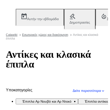
Αυτήν την εβδομάδα
Σ
Δημοπρασίες
Catawiki
Εσωτερικός χώρος και διακόσμηση
Αντίκες και κλασικά
έπιπλα
Αντίκες και κλασικά
έπιπλα
Υποκατηγορίες
Δείτε περισσότερα
Έπιπλα Aρ Νουβό και Αρ Ντεκό
Έπιπλα αντίκες