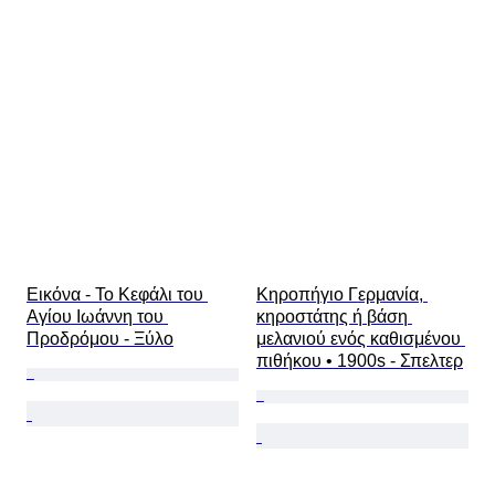
Power Reserve
Striking
Τύπος ρολογιού
Εποχή
Διάμετρος θήκης
Original/ Replica
Δημιουργός
Προέλευση
Εικόνα - Το Κεφάλι του 
Κηροπήγιο Γερμανία, 
Αγίου Ιωάννη του 
κηροστάτης ή βάση 
Προδρόμου - Ξύλο
μελανιού ενός καθισμένου 
πιθήκου • 1900s - Σπελτερ