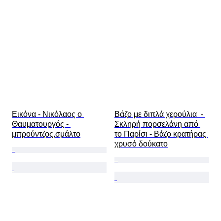
Εικόνα - Νικόλαος ο 
Βάζο με διπλά χερούλια  - 
Θαυματουργός - 
Σκληρή πορσελάνη από 
μπρούντζος,σμάλτο
το Παρίσι - Βάζο κρατήρας 
χρυσό δούκατο