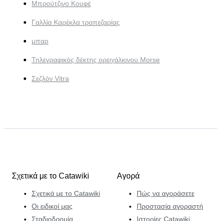
Μπρούτζινο Κουφέ
Γαλλία Καρέκλα τραπεζαρίας
μπαρ
Τηλεγραφικός δέκτης ορειχάλκινου Morse
Σεζλόν Vitra
Σχετικά με το Catawiki
Αγορά
Σχετικά με το Catawiki
Πώς να αγοράσετε
Οι ειδικοί μας
Προστασία αγοραστή
Σταδιοδρομία
Ιστορίες Catawiki