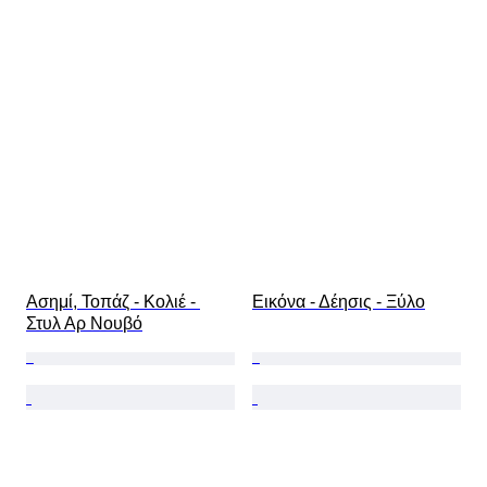
Ασημί, Τοπάζ - Κολιέ - 
Εικόνα - Δέησις - Ξύλο
Στυλ Αρ Νουβό