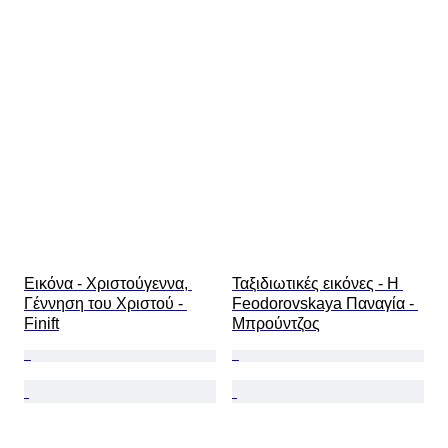
Εικόνα - Χριστούγεννα, 
Ταξιδιωτικές εικόνες - Η 
Γέννηση του Χριστού - 
Feodorovskaya Παναγία - 
Finift
Μπρούντζος