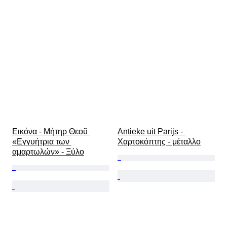
Εικόνα - Μήτηρ Θεοῦ 
Antieke uit Parijs - 
«Εγγυήτρια των 
Χαρτοκόπτης - μέταλλο
αμαρτωλών» - Ξύλο