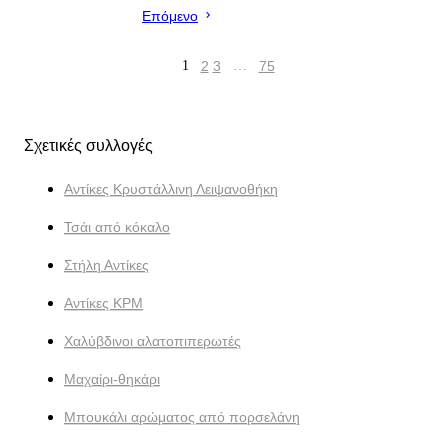
Επόμενο
1
2
3
…
75
Σχετικές συλλογές
Αντίκες Κρυστάλλινη Λειψανοθήκη
Τσάι από κόκαλο
Στήλη Αντίκες
Αντίκες KPM
Χαλύβδινοι αλατοπιπερωτές
Μαχαίρι-θηκάρι
Μπουκάλι αρώματος από πορσελάνη