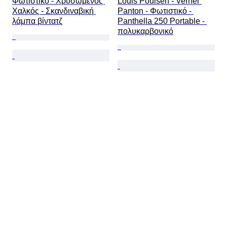
Φωτιστικό - Χρυσωμένος 
Louis Poulsen - Verner 
Χαλκός - Σκανδιναβική 
Panton - Φωτιστικό - 
λάμπα βίντατζ
Panthella 250 Portable - 
πολυκαρβονικό