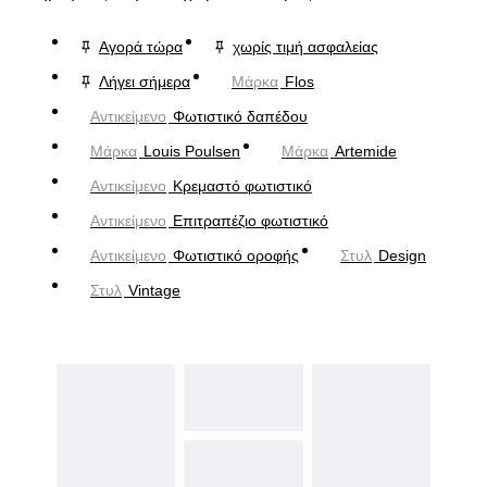
Αγορά τώρα
χωρίς τιμή ασφαλείας
Λήγει σήμερα
Μάρκα
Flos
Αντικείμενο
Φωτιστικό δαπέδου
Μάρκα
Louis Poulsen
Μάρκα
Artemide
Αντικείμενο
Κρεμαστό φωτιστικό
Αντικείμενο
Επιτραπέζιο φωτιστικό
Αντικείμενο
Φωτιστικό οροφής
Στυλ
Design
Στυλ
Vintage