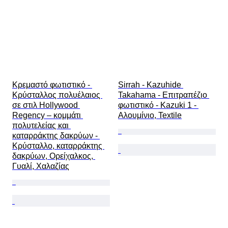
Κρεμαστό φωτιστικό - 
Sirrah - Kazuhide 
Κρύσταλλος πολυέλαιος 
Takahama - Επιτραπέζιο 
σε στιλ Hollywood 
φωτιστικό - Kazuki 1 - 
Regency – κομμάτι 
Αλουμίνιο, Textile
πολυτελείας και 
καταρράκτης δακρύων - 
Κρύσταλλο, καταρράκτης 
δακρύων, Ορείχαλκος, 
Γυαλί, Χαλαζίας