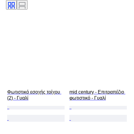
Πωλείται από
Ναυτικό φωτιστικό
Εποχή
Δημιουργός
Μοντέλο
Φωτιστικό εσοχής τοίχου 
mid century - Επιτραπέζιο 
(2) - Γυαλί
φωτιστικό - Γυαλί