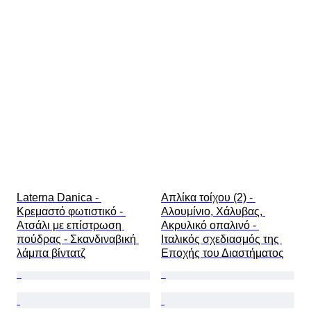
Laterna Danica - 
Απλίκα τοίχου (2) - 
Κρεμαστό φωτιστικό - 
Αλουμίνιο, Χάλυβας, 
Ατσάλι με επίστρωση 
Ακρυλικό οπαλινό - 
πούδρας - Σκανδιναβική 
Ιταλικός σχεδιασμός της 
λάμπα βίντατζ
Εποχής του Διαστήματος