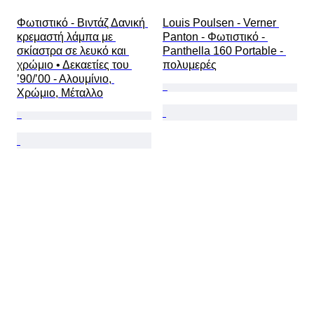
Φωτιστικό - Βιντάζ Δανική 
Louis Poulsen - Verner 
κρεμαστή λάμπα με 
Panton - Φωτιστικό - 
σκίαστρα σε λευκό και 
Panthella 160 Portable - 
χρώμιο • Δεκαετίες του 
πολυμερές
’90/’00 - Αλουμίνιο, 
Χρώμιο, Μέταλλο