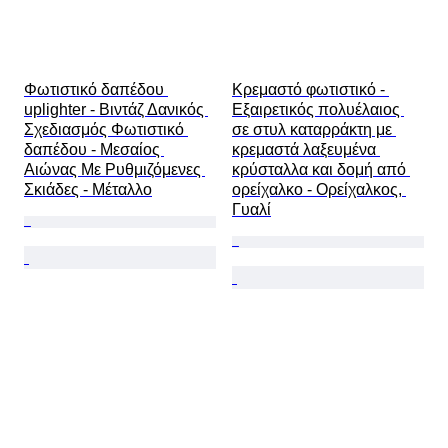
Φωτιστικό δαπέδου 
Κρεμαστό φωτιστικό - 
uplighter - Βιντάζ Δανικός 
Εξαιρετικός πολυέλαιος 
Σχεδιασμός Φωτιστικό 
σε στυλ καταρράκτη με 
δαπέδου - Μεσαίος 
κρεμαστά λαξευμένα 
Αιώνας Με Ρυθμιζόμενες 
κρύσταλλα και δομή από 
Σκιάδες - Μέταλλο
ορείχαλκο - Ορείχαλκος, 
Γυαλί