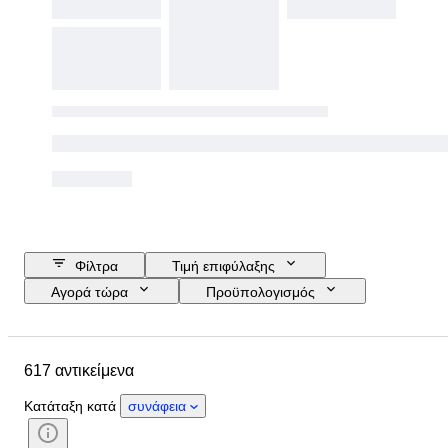
Φίλτρα
Τιμή επιφύλαξης
Αγορά τώρα
Προϋπολογισμός
Ημερομηνία λήξης
Μέγεθος
Τοποθεσία
Διαστάσεις
617 αντικείμενα
Μάρκα
Αντικείμενο
Country of origin
Υλικό
Κατάταξη κατά
συνάφεια
Κατάσταση
Περίοδος
Στυλ
Υπογραφή
Χρώμα