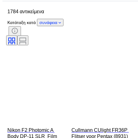
Μάρκα
Αντικείμενο
1784 αντικείμενα
Country of origin
Υλικό
Κατάσταση
Περίοδος
Θέμα
Κατάταξη κατά
συνάφεια
Στυλ
Τεχνική
Έκδοση
Γλώσσα
Τοποθέτηση φακού
Τύπος εγγραφής βίντεο
Τύπος τηλεσκοπίου
Τύπος βιντεοκάμερας
Τύπος μικροσκοπίου
Τύπος κυαλίων
Δοκιμάστηκε και λειτουργεί
Πωλείται από
Εποχή
Film type
Δημιουργός
Nikon F2 Photomic A 
Cullmann CUlight FR36P 
Body DP-11 SLR  Film 
Flitser voor Pentax (8931) 