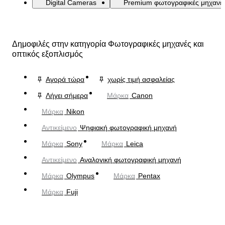
Digital Cameras
Premium φωτογραφικές μηχανέ
Δημοφιλές στην κατηγορία Φωτογραφικές μηχανές και
οπτικός εξοπλισμός
Αγορά τώρα
χωρίς τιμή ασφαλείας
Λήγει σήμερα
Μάρκα
Canon
Μάρκα
Nikon
Αντικείμενο
Ψηφιακή φωτογραφική μηχανή
Μάρκα
Sony
Μάρκα
Leica
Αντικείμενο
Αναλογική φωτογραφική μηχανή
Μάρκα
Olympus
Μάρκα
Pentax
Μάρκα
Fuji