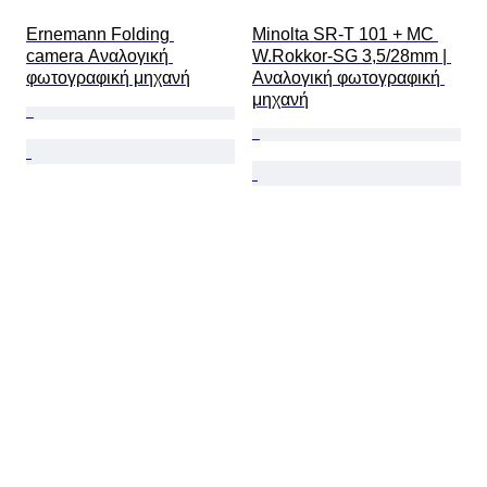
Ernemann Folding 
Minolta SR-T 101 + MC 
camera Αναλογική 
W.Rokkor-SG 3,5/28mm | 
φωτογραφική μηχανή
Αναλογική φωτογραφική 
μηχανή