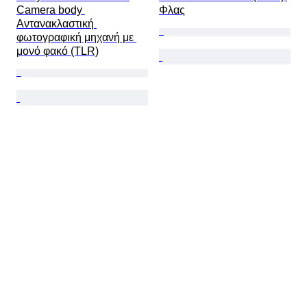
Camera body 
Φλας
Αντανακλαστική 
φωτογραφική μηχανή με 
μονό φακό (TLR)