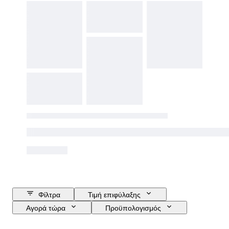
Φίλτρα
Τιμή επιφύλαξης
Αγορά τώρα
Προϋπολογισμός
Ημερομηνία λήξης
Τοποθεσία