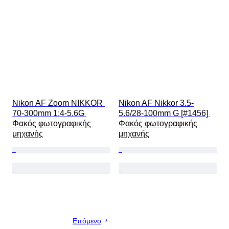
Nikon AF Zoom NIKKOR 
Nikon AF Nikkor 3.5-
70-300mm 1:4-5.6G 
5.6/28-100mm G [#1456] 
Φακός φωτογραφικής 
Φακός φωτογραφικής 
μηχανής
μηχανής
Επόμενο