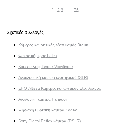
1
2
3
…
75
Σχετικές συλλογές
Κάμερες και οπτικός εξοπλισμός Braun
Φακός κάμερας Leica
Κάμερα Voigtländer Viewfinder
Ανακλαστική κάμερα ενός φακού (SLR)
EHO-Altissa Κάμερες και Οπτικός Εξοπλισμός
Αναλογική κάμερα Panagor
Ψηφιακή υβριδική κάμερα Kodak
Sony Digital Reflex κάμερα (DSLR)