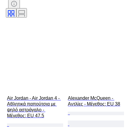
Υπογραφή
Χρώμα
Εποχή
Περιλαμβάνονται αξεσουάρ
Μοτίβο
Μοντέλο
Air Jordan - Air Jordan 4 - 
Alexander McQueen - 
Αθλητικά παπούτσια με 
Αντλίες - Mέγεθος: EU 38
ψηλό αστράγαλο - 
Mέγεθος: EU 47.5