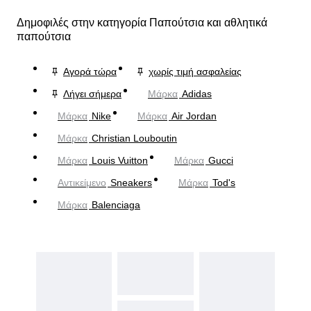
Δημοφιλές στην κατηγορία Παπούτσια και αθλητικά
παπούτσια
Αγορά τώρα
χωρίς τιμή ασφαλείας
Λήγει σήμερα
Μάρκα
Adidas
Μάρκα
Nike
Μάρκα
Air Jordan
Μάρκα
Christian Louboutin
Μάρκα
Louis Vuitton
Μάρκα
Gucci
Αντικείμενο
Sneakers
Μάρκα
Tod's
Μάρκα
Balenciaga