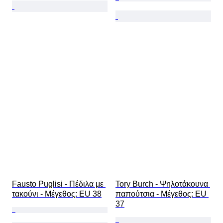
Fausto Puglisi - Πέδιλα με 
Tory Burch - Ψηλοτάκουνα 
τακούνι - Mέγεθος: EU 38
παπούτσια - Mέγεθος: EU 
37