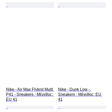
Nike - Air Max Flyknit Multi 
Nike - Dunk Low - 
P41 - Sneakers - Mέγεθος: 
Sneakers - Mέγεθος: EU 
EU 41
41