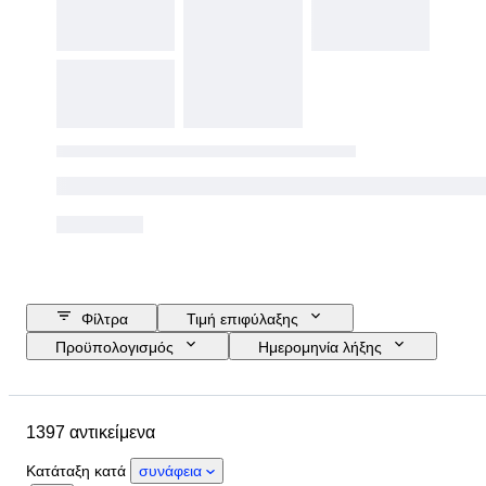
Φίλτρα
Τιμή επιφύλαξης
Προϋπολογισμός
Ημερομηνία λήξης
Τοποθεσία
Μάρκα
Μέγεθος παπουτσιού
Αντικείμενο
1397 αντικείμενα
Country of origin
Υλικό
Φύλο
Κατάσταση
Κατάταξη κατά
συνάφεια