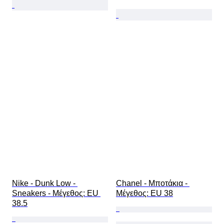
Nike - Dunk Low - 
Chanel - Μποτάκια - 
Sneakers - Mέγεθος: EU 
Mέγεθος: EU 38
38.5