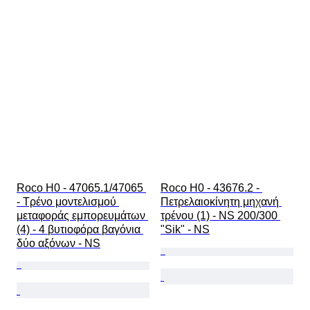
Roco H0 - 47065.1/47065 
Roco H0 - 43676.2 - 
- Τρένο μοντελισμού 
Πετρελαιοκίνητη μηχανή 
μεταφοράς εμπορευμάτων 
τρένου (1) - NS 200/300 
(4) - 4 βυτιοφόρα βαγόνια 
"Sik" - NS
δύο αξόνων - NS