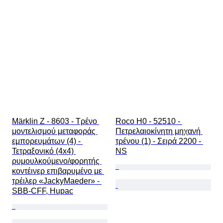
Märklin Z - 8603 - Τρένο 
Roco H0 - 52510 - 
μοντελισμού μεταφοράς 
Πετρελαιοκίνητη μηχανή 
εμπορευμάτων (4) - 
τρένου (1) - Σειρά 2200 - 
Τετραξονικό (4x4) 
NS
ρυμουλκούμενο/φορητής 
κοντέινερ επιβαρυμένο με 
τρέιλερ «JackyMaeder» - 
SBB-CFF, Hupac