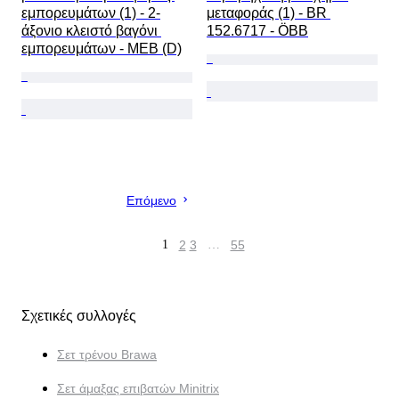
εμπορευμάτων (1) - 2-
μεταφοράς (1) - BR 
άξονιο κλειστό βαγόνι 
152.6717 - ÖBB
εμπορευμάτων - MEB (D)
Επόμενο
1
2
3
…
55
Σχετικές συλλογές
Σετ τρένου Brawa
Σετ άμαξας επιβατών Minitrix