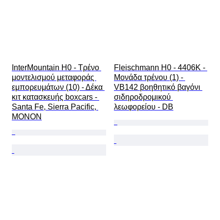
InterMountain H0 - Τρένο 
Fleischmann H0 - 4406K - 
μοντελισμού μεταφοράς 
Μονάδα τρένου (1) - 
εμπορευμάτων (10) - Δέκα 
VB142 βοηθητικό βαγόνι 
κιτ κατασκευής boxcars - 
σιδηροδρομικού 
Santa Fe, Sierra Pacific, 
λεωφορείου - DB
MONON