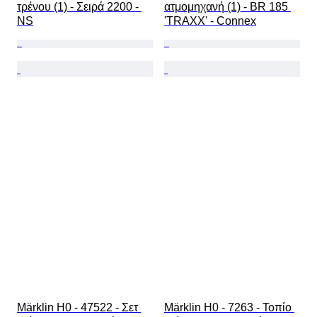
τρένου (1) - Σειρά 2200 - 
ατμομηχανή (1) - BR 185 
NS
'TRAXX' - Connex
Märklin H0 - 47522 - Σετ 
Märklin H0 - 7263 - Τοπίο 