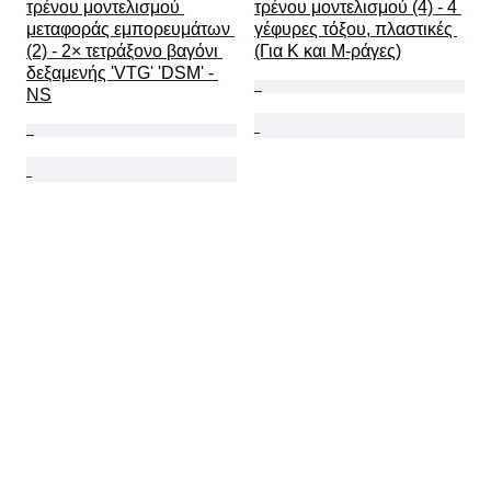
τρένου μοντελισμού 
τρένου μοντελισμού (4) - 4 
μεταφοράς εμπορευμάτων 
γέφυρες τόξου, πλαστικές 
(2) - 2× τετράξονο βαγόνι 
(Για K και M-ράγες)
δεξαμενής 'VTG' 'DSM' - 
NS