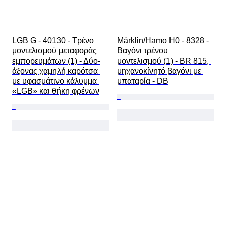
LGB G - 40130 - Τρένο 
Märklin/Hamo H0 - 8328 - 
μοντελισμού μεταφοράς 
Βαγόνι τρένου 
εμπορευμάτων (1) - Δύο-
μοντελισμού (1) - BR 815, 
άξονας χαμηλή καρότσα 
μηχανοκίνητό βαγόνι με 
με υφασμάτινο κάλυμμα 
μπαταρία - DB
«LGB» και θήκη φρένων