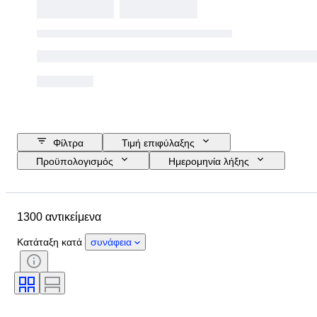
Φίλτρα
Τιμή επιφύλαξης
Προϋπολογισμός
Ημερομηνία λήξης
Τοποθεσία
Μάρκα
Αντικείμενο
Country of origin
1300 αντικείμενα
Υλικό
Κατάσταση
Έξτρα
Περίοδος
Θέμα
Στυλ
Κατάταξη κατά
συνάφεια
Χρώμα
Κλίμακα
Έλεγχος
Τροφοδοσία
Εταιρεία σιδηροδρόμων
Εποχή
Original/ Replica