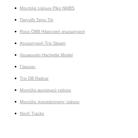
Μοντέλα τρένων Piko NMBS
Παιχνίδι Taiyo Tin
Roco ÖBB Ηλεκτρική ατμομηχανή
Ατμομηχανή Trix Steam
Λεωφορείο Hachette Model
Γέφυρες
Trix DB Railcar
Μοντέλο φωτισμού τρένου
Μοντέλο προσάρτησης τρένου
Noch Tracks