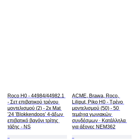
Roco H0 - 44984/44982.1 
ACME, Brawa, Roco, 
- Σετ επιβατικού τρένου 
Liliput, Piko H0 - Τρένο 
μοντελισμού (2) - 2x Mat 
μοντελισμού (50) - 50 
'24 'Blokkendoos' 4-άξων 
τεμάχια γωνιακών 
επιβατικό βαγόνι τρίτης 
συνδέσμων · Κατάλληλα 
τάξης - NS
για άξονες NEM362