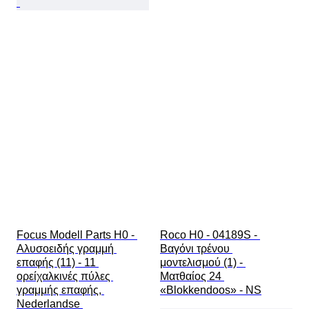
Focus Modell Parts H0 - 
Roco H0 - 04189S - 
Αλυσοειδής γραμμή 
Βαγόνι τρένου 
επαφής (11) - 11 
μοντελισμού (1) - 
ορείχαλκινές πύλες 
Ματθαίος 24 
γραμμής επαφής, 
«Blokkendoos» - NS
Nederlandse 