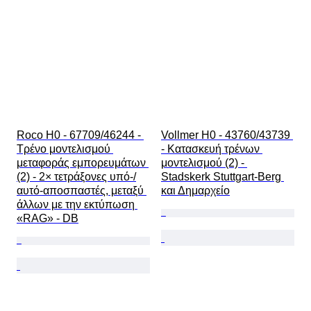
Roco H0 - 67709/46244 - 
Vollmer H0 - 43760/43739 
Τρένο μοντελισμού 
- Κατασκευή τρένων 
μεταφοράς εμπορευμάτων 
μοντελισμού (2) - 
(2) - 2× τετράξονες υπό-/
Stadskerk Stuttgart-Berg 
αυτό-αποσπαστές, μεταξύ 
και Δημαρχείο
άλλων με την εκτύπωση 
«RAG» - DB