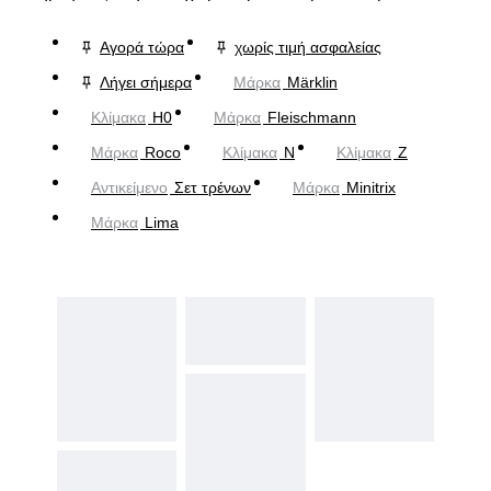
Αγορά τώρα
χωρίς τιμή ασφαλείας
Λήγει σήμερα
Μάρκα
Märklin
Κλίμακα
H0
Μάρκα
Fleischmann
Μάρκα
Roco
Κλίμακα
N
Κλίμακα
Z
Αντικείμενο
Σετ τρένων
Μάρκα
Minitrix
Μάρκα
Lima