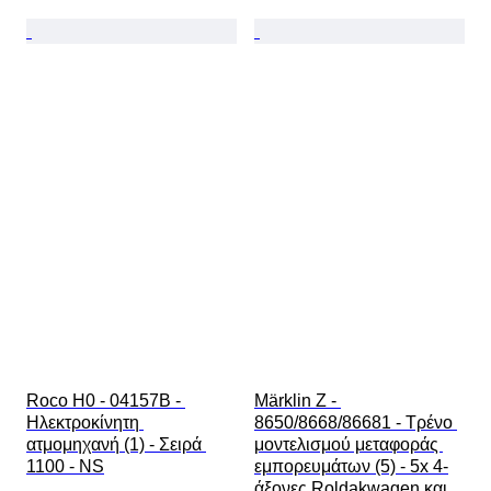
Roco H0 - 04157B - 
Märklin Z - 
Ηλεκτροκίνητη 
8650/8668/86681 - Τρένο 
ατμομηχανή (1) - Σειρά 
μοντελισμού μεταφοράς 
1100 - NS
εμπορευμάτων (5) - 5x 4-
άξονες Roldakwagen και 