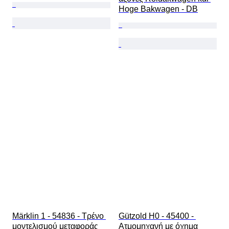
Hoge Bakwagen - DB
Märklin 1 - 54836 - Τρένο 
Gützold H0 - 45400 - 
μοντελισμού μεταφοράς 
Ατμομηχανή με όχημα 