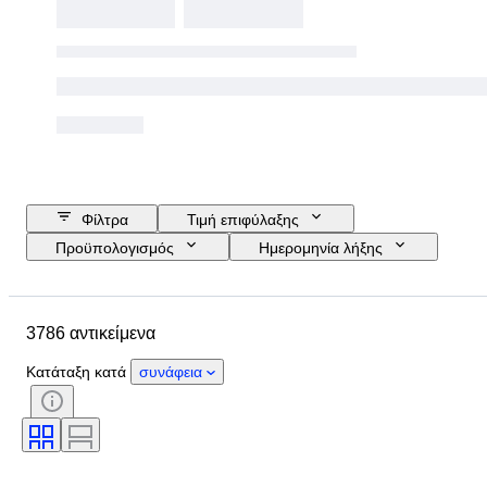
Φίλτρα
Τιμή επιφύλαξης
Προϋπολογισμός
Ημερομηνία λήξης
Τοποθεσία
Διαστάσεις
Μάρκα
Μέγεθος ρούχου
3786 αντικείμενα
Αντικείμενο
Country of origin
Υλικό
Φύλο
Κατάσταση
Κατάταξη κατά
συνάφεια
Πιστοποίηση
Χρώμα
Περιλαμβάνονται αξεσουάρ
Μοτίβο
Εποχή
Μέγεθος στο αντικείμενο
Μοντέλο
Μέγεθος παπουτσιού