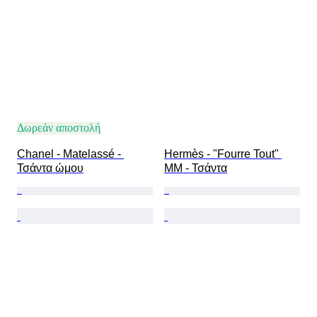
Δωρεάν αποστολή
Chanel - Matelassé - 
Hermès - "Fourre Tout" 
Τσάντα ώμου
MM - Τσάντα