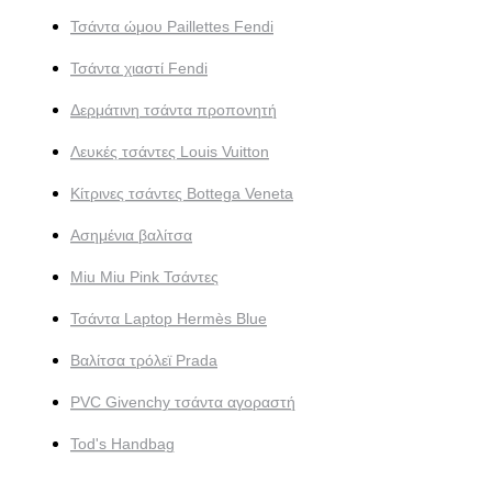
Τσάντα ώμου Paillettes Fendi
Τσάντα χιαστί Fendi
Δερμάτινη τσάντα προπονητή
Λευκές τσάντες Louis Vuitton
Κίτρινες τσάντες Bottega Veneta
Ασημένια βαλίτσα
Miu Miu Pink Τσάντες
Τσάντα Laptop Hermès Blue
Βαλίτσα τρόλεϊ Prada
PVC Givenchy τσάντα αγοραστή
Tod's Handbag