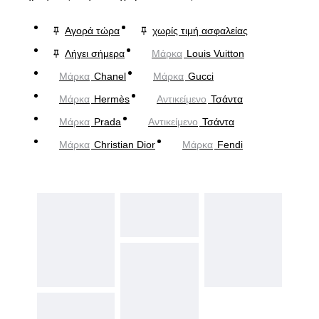
Αγορά τώρα
χωρίς τιμή ασφαλείας
Λήγει σήμερα
Μάρκα
Louis Vuitton
Μάρκα
Chanel
Μάρκα
Gucci
Μάρκα
Hermès
Αντικείμενο
Τσάντα
Μάρκα
Prada
Αντικείμενο
Τσάντα
Μάρκα
Christian Dior
Μάρκα
Fendi