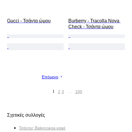
Gucci - Τσάντα ώμου
Burberry - Tracolla Nova 
Check - Τσάντα ώμου
Επόμενο
1
2
3
…
100
Σχετικές συλλογές
Τσάντες Balenciaga καφέ