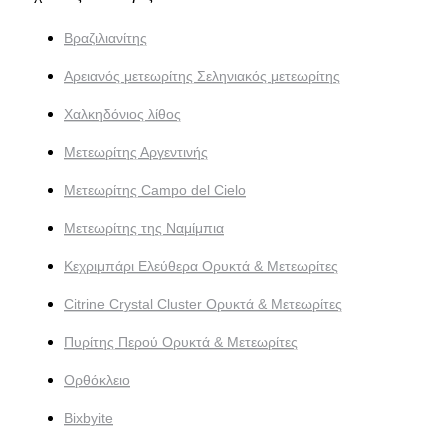
Βραζιλιανίτης
Αρειανός μετεωρίτης Σεληνιακός μετεωρίτης
Χαλκηδόνιος λίθος
Μετεωρίτης Αργεντινής
Μετεωρίτης Campo del Cielo
Μετεωρίτης της Ναμίμπια
Κεχριμπάρι Ελεύθερα Ορυκτά & Μετεωρίτες
Citrine Crystal Cluster Ορυκτά & Μετεωρίτες
Πυρίτης Περού Ορυκτά & Μετεωρίτες
Ορθόκλειο
Bixbyite