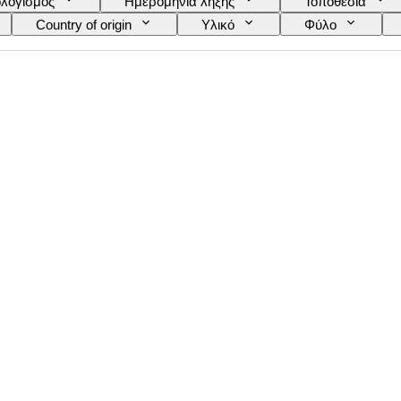
λογισμός
Ημερομηνία λήξης
Τοποθεσία
Country of origin
Υλικό
Φύλο
Γλώσσα
Χρώμα
Κίνηση ρολογιού
 Replica
Τύπος αναμνηστικών αυτοκινήτων
Μ