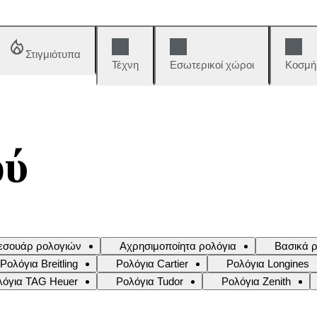
Στιγμιότυπα
Τέχνη
Εσωτερικοί χώροι
Κοσμή
ού
εσουάρ ρολογιών
Αχρησιμοποίητα ρολόγια
Βασικά ρ
Ρολόγια Breitling
Ρολόγια Cartier
Ρολόγια Longines
λόγια TAG Heuer
Ρολόγια Tudor
Ρολόγια Zenith