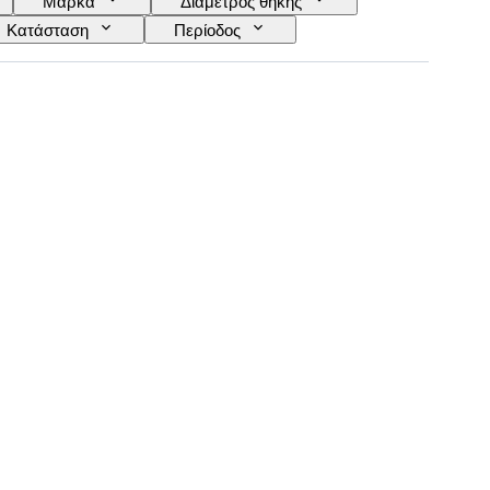
Μάρκα
Διάμετρος θήκης
Κατάσταση
Περίοδος
Λουράκι ρολογιού - υλικό
Εποχή
οντέλο