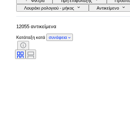
Φίλτρα
Τιμή επιφύλαξης
Προϋπο
Λουράκι ρολογιού - μήκος
Αντικείμενο
Πιστοποίηση
Θέμα
Έκδοση
Power Reserve
Striking
Original/
12055 αντικείμενα
Κατάταξη κατά
συνάφεια