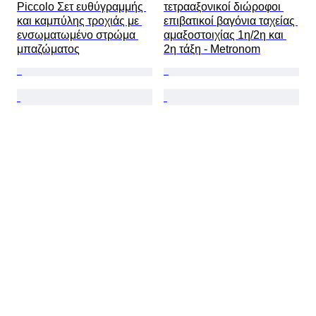
Piccolo Σετ ευθύγραμμής 
τετρααξονικοί διώροφοι 
και καμπύλης τροχιάς με 
επιβατικοί βαγόνια ταχείας 
ενσωματωμένο στρώμα 
αμαξοστοιχίας 1η/2η και 
μπαζώματος
2η τάξη - Metronom