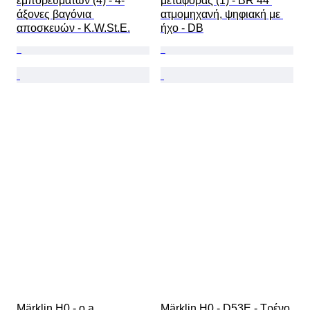
εμπορευμάτων (4) - 4-
μεταφοράς (1) - BR 44 
άξονες βαγόνια 
ατμομηχανή, ψηφιακή με 
αποσκευών - K.W.St.E.
ήχο - DB
Märklin H0 - o.a. 
Märklin H0 - D53E - Τρένο 