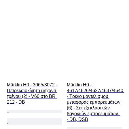
Märklin H0 - 3065/3072 - 
Märklin H0 - 
Πετρελαιοκίνητη μηχανή 
4617/4626/4627/4637/4640 
τρένου (2) - V60 στο BR 
- Τρένο μοντελισμού 
212 - DB
μεταφοράς εμπορευμάτων 
(6) - Σετ έξι κλασικών 
βαγονιών εμπορευμάτων. 
- DB, DSB