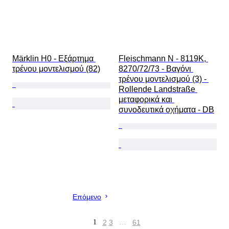
Märklin H0 - Εξάρτημα 
Fleischmann N - 8119K, 
τρένου μοντελισμού (82)
8270/72/73 - Βαγόνι 
τρένου μοντελισμού (3) - 
Rollende Landstraße 
μεταφορικά και 
συνοδευτικά οχήματα - DB
Επόμενο
1
2
3
…
61