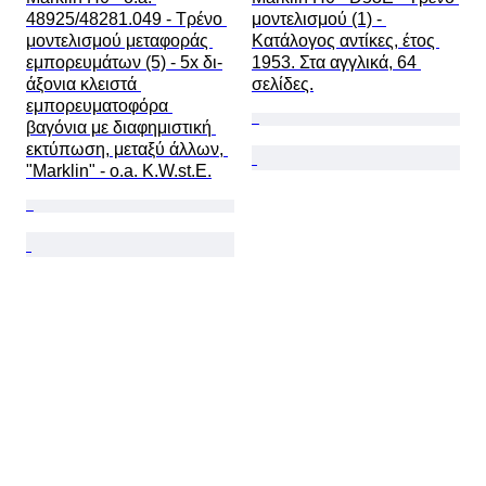
48925/48281.049 - Τρένο 
μοντελισμού (1) - 
μοντελισμού μεταφοράς 
Κατάλογος αντίκες, έτος 
εμπορευμάτων (5) - 5x δι-
1953. Στα αγγλικά, 64 
άξονια κλειστά 
σελίδες.
εμπορευματοφόρα 
βαγόνια με διαφημιστική 
εκτύπωση, μεταξύ άλλων, 
"Marklin" - o.a. K.W.st.E.