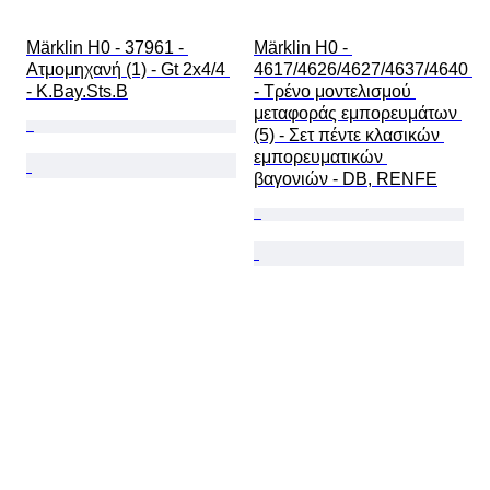
Märklin H0 - 37961 - 
Märklin H0 - 
Ατμομηχανή (1) - Gt 2x4/4 
4617/4626/4627/4637/4640 
- K.Bay.Sts.B
- Τρένο μοντελισμού 
μεταφοράς εμπορευμάτων 
(5) - Σετ πέντε κλασικών 
εμπορευματικών 
βαγονιών - DB, RENFE