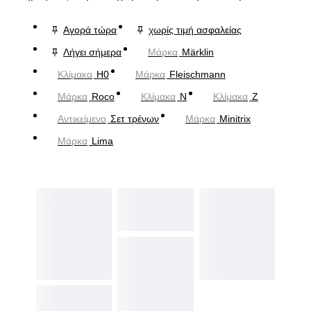
Αγορά τώρα
χωρίς τιμή ασφαλείας
Λήγει σήμερα
Μάρκα
Märklin
Κλίμακα
H0
Μάρκα
Fleischmann
Μάρκα
Roco
Κλίμακα
N
Κλίμακα
Z
Αντικείμενο
Σετ τρένων
Μάρκα
Minitrix
Μάρκα
Lima