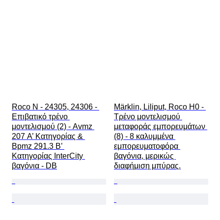
Roco N - 24305, 24306 - 
Märklin, Liliput, Roco H0 - 
Επιβατικό τρένο 
Τρένο μοντελισμού 
μοντελισμού (2) - Avmz 
μεταφοράς εμπορευμάτων 
207 Α’ Κατηγορίας & 
(8) - 8 καλυμμένα 
Bpmz 291.3 Β’ 
εμπορευματοφόρα 
Κατηγορίας InterCity 
βαγόνια, μερικώς 
βαγόνια - DB
διαφήμιση μπύρας.