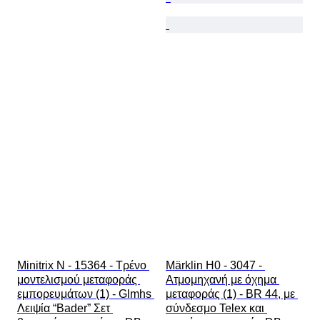
Minitrix N - 15364 - Τρένο 
Märklin H0 - 3047 - 
μοντελισμού μεταφοράς 
Ατμομηχανή με όχημα 
εμπορευμάτων (1) - Glmhs 
μεταφοράς (1) - BR 44, με 
Λειψία “Bader” Σετ 
σύνδεσμο Telex και 