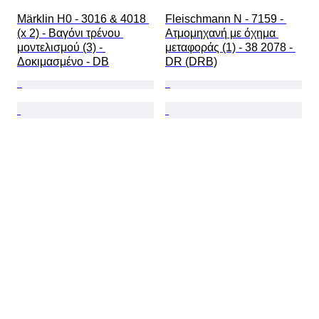
Märklin H0 - 3016 & 4018 
Fleischmann N - 7159 - 
(x 2) - Βαγόνι τρένου 
Ατμομηχανή με όχημα 
μοντελισμού (3) - 
μεταφοράς (1) - 38 2078 - 
Δοκιμασμένο - DB
DR (DRB)