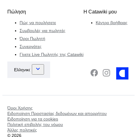
Πώληση
Η Catawiki μου
Πώς να πουλήσετε
Κέντρο βοήθειας
Συμβουλές για πωλητές
Όροι Πωλητή
Συνεργάτες
Γίνετε Live Πωλητής της Catawiki
Όροι Χρήσης
Ειδοποίηση Προστασίας δεδομένων και απορρήτου
Ειδοποίηση για τα cookies
Πολιτική επιβολής του νόμου
Άλλες πολιτικές
©
2026