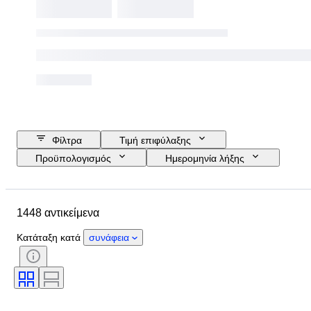
Φίλτρα
Τιμή επιφύλαξης
Προϋπολογισμός
Ημερομηνία λήξης
Τοποθεσία
Μάρκα
Αντικείμενο
Country of origin
1448 αντικείμενα
Υλικό
Κατάσταση
Έξτρα
Περίοδος
Θέμα
Στυλ
Κατάταξη κατά
συνάφεια
Χρώμα
Κλίμακα
Έλεγχος
Τροφοδοσία
Εταιρεία σιδηροδρόμων
Εποχή
Original/ Replica