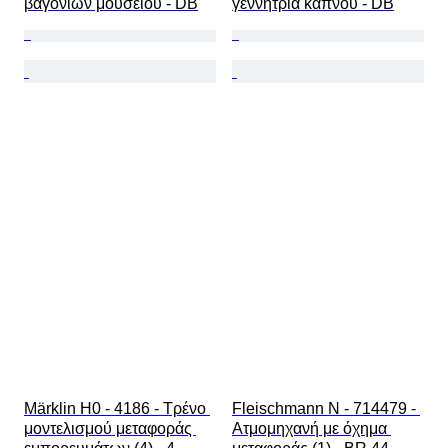
βαγονιών μουσείου - DB
γεννήτρια καπνού - DB
Märklin H0 - 4186 - Τρένο 
Fleischmann N - 714479 - 
μοντελισμού μεταφοράς 
Ατμομηχανή με όχημα 