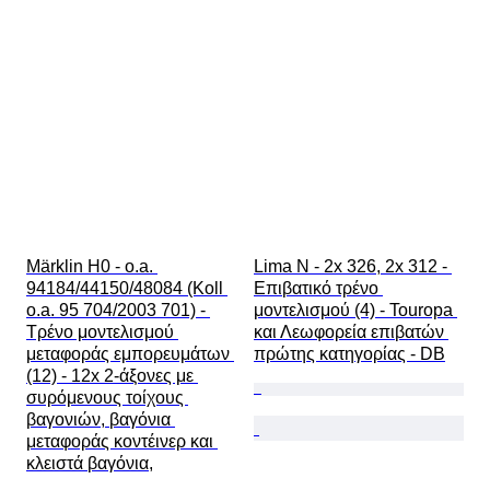
Märklin H0 - o.a. 
Lima N - 2x 326, 2x 312 - 
94184/44150/48084 (Koll 
Επιβατικό τρένο 
o.a. 95 704/2003 701) - 
μοντελισμού (4) - Touropa 
Τρένο μοντελισμού 
και Λεωφορεία επιβατών 
μεταφοράς εμπορευμάτων 
πρώτης κατηγορίας - DB
(12) - 12x 2-άξονες με 
συρόμενους τοίχους 
βαγονιών, βαγόνια 
μεταφοράς κοντέινερ και 
κλειστά βαγόνια,