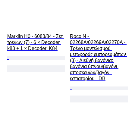
Märklin H0 - 6083/84 - Σετ 
Roco N - 
τρένων (7) - 6 × Decoder 
02268A/02269A/02270A - 
k83 + 1 × Decoder  K84
Τρένο μοντελισμού 
μεταφοράς εμπορευμάτων 
(3) - Διεθνή βαγόνια: 
βαγόνια ύπνου/βαγόνι 
αποσκευών/βαγόνι 
εστιατορίου - DB