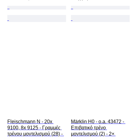
Fleischmann N - 20x 
Märklin H0 - o.a. 43472 - 
9100, 8x 9125 - Γραμμές 
Επιβατικό τρένο 
τρένου μοντελισμού (28) - 
μοντελισμού (2) - 2× 