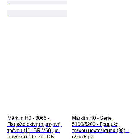
Märklin H0 - 3065 - 
Märklin H0 - Serie 
Πετρελαιοκίνητη μηχανή 
5100/5200 - Γραμμές 
τρένου (1) - BR V60, με 
τρένου μοντελισμού (98) - 
συνδέσεις Telex - DB
ελέγχθηκε