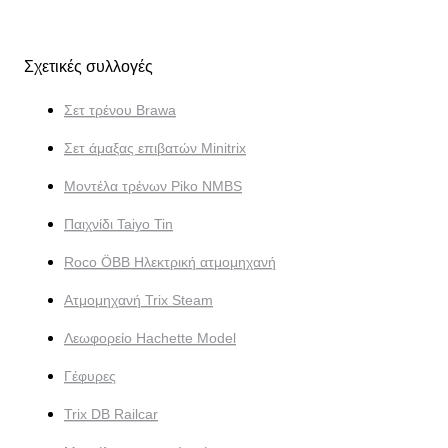
Σχετικές συλλογές
Σετ τρένου Brawa
Σετ άμαξας επιβατών Minitrix
Μοντέλα τρένων Piko NMBS
Παιχνίδι Taiyo Tin
Roco ÖBB Ηλεκτρική ατμομηχανή
Ατμομηχανή Trix Steam
Λεωφορείο Hachette Model
Γέφυρες
Trix DB Railcar