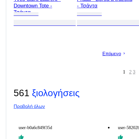
Downtown Tote -
- Τσάντα
Τσάντα
Επόμενο
1
2
3
561
ξιολογήσεις
Προβολή όλων
user-b0a6c849f35d
user-58202