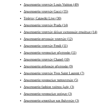
Δημοπρασία τσαντών Louis Vuitton
(
49
)
Δημοπρασία τσαντών Gucci
(
35
)
Τσάντες Catawiki Live
(
30
)
Δημοπρασία τσαντών Prada
(
14
)
Δημοπρασία τσαντών άλλων εμπορικών σημάτων
(
14
)
Δημοπρασία αντρικών τσαντών
(
12
)
Δημοπρασία τσαντών Fendi
(
11
)
Δημοπρασία γυναικείων αξεσουάρ
(
11
)
Δημοπρασία τσαντών Chanel
(
10
)
Δημοπρασία ανδρικών αξεσουάρ
(
9
)
Δημοπρασία τσαντών Yves Saint Laurent
(
7
)
Δημοπρασία γυναικείων παπουτσιών
(
5
)
Δημοπρασία fashion τρόπου ζωής
(
3
)
Δημοπρασία γυναικείων ρούχων
(
3
)
Δημοπρασία μπαούλων και βαλιτσών
(
3
)