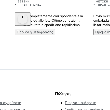
ΘΕΤΙΚΉ
ΘΕΤΙΚΉ
•
ΠΡΙΝ 4 ΏΡΕΣ
•
ΠΡΙΝ 1
Oggetto completamente corrispondente alla
Envio muit
descrizione ed alle foto Ottime condizioni .
embalada 
Imballo accurato e spedizione rapidissima
licitar ma
Προβολή μετάφρασης
Προβολή
Πώληση
α αγοράσετε
Πώς να πουλήσετε
ασία αγοραστή
Συμβουλές για πωλητές