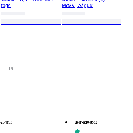
tags
Μαλλί, Δέρμα
…
19
b264f93
user-ad04b82