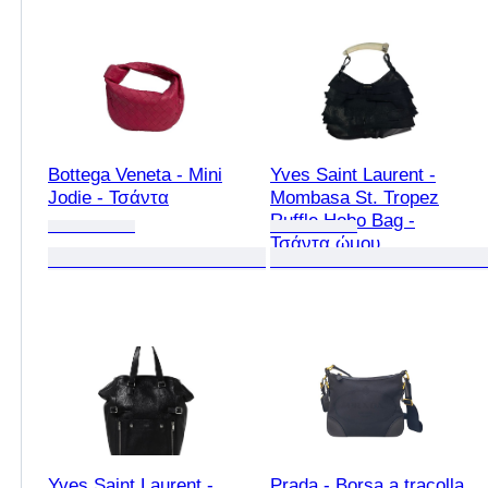
Bottega Veneta - Mini
Yves Saint Laurent -
Jodie - Τσάντα
Mombasa St. Tropez
Ruffle Hobo Bag -
Τσάντα ώμου
Yves Saint Laurent -
Prada - Borsa a tracolla