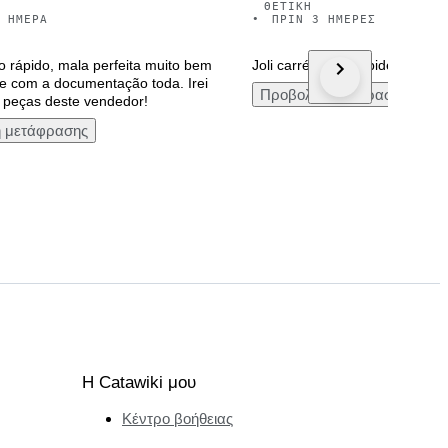
ΘΕΤΙΚΉ
 ΗΜΈΡΑ
•
ΠΡΙΝ 3 ΗΜΈΡΕΣ
o rápido, mala perfeita muito bem
Joli carré arrivé rapidement me
e com a documentação toda. Irei
Προβολή μετάφρασης
is peças deste vendedor!
 μετάφρασης
Η Catawiki μου
Κέντρο βοήθειας