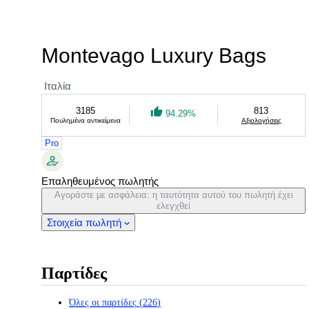
Montevago Luxury Bags
Ιταλία
3185
813
94.29%
Πουλημένα αντικείμενα
Αξιολογήσεις
Pro
Επαληθευμένος πωλητής
Αγοράστε με ασφάλεια: η ταυτότητα αυτού του πωλητή έχει
ελεγχθεί
Στοιχεία πωλητή
Παρτίδες
Όλες οι παρτίδες
(
226
)