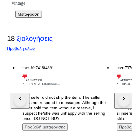
vintage
Μετάφραση
18
ξιολογήσεις
Προβολή όλων
user-ffd7418f48ff
user-737
ΑΡΝΗΤΙΚΉ
ΑΡΝΗΤ
•
ΠΡΙΝ 2 ΕΒΔΟΜΆΔΕΣ
•
ΠΡΙΝ
The seller did not ship the item. The seller
Recensio
does not respond to messages. Although the
stato v
seller sold the item without a reserve, I
purtrop
suspect he/she was unhappy with the selling
si inseri
price. DO NOT BUY
sfila.
Προβολή μετάφρασης
Προβο