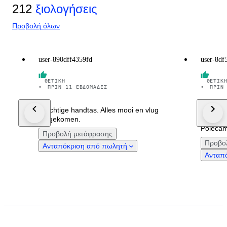
212
ξιολογήσεις
Προβολή όλων
user-890dff4359fd
user-8df
ΘΕΤΙΚΉ
ΘΕΤΙΚ
•
ΠΡΙΝ 11 ΕΒΔΟΜΆΔΕΣ
•
ΠΡΙΝ
Prachtige handtas. Alles mooi en vlug
Dziękuj
toegekomen.
piękna i
Polecam
Προβολή μετάφρασης
Προβο
Ανταπόκριση από πωλητή
Ανταπ