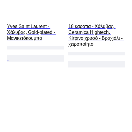
Yves Saint Laurent - 
18 καράτια - Χάλυβας, 
Χάλυβας, Gold-plated - 
Ceramica Hightech, 
Μανικετόκουμπα
Κίτρινο χρυσό - Βραχιόλι - 
χειροποίητο