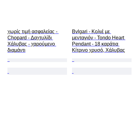
χωρίς τιμή ασφαλείας - 
Bvlgari - Κολιέ με 
Chopard - Δαχτυλίδι 
μενταγιόν - Tondo Heart 
Χάλυβας - χαρούμενο 
Pendant - 18 καράτια 
διαμάντι
Κίτρινο χρυσό, Χάλυβας