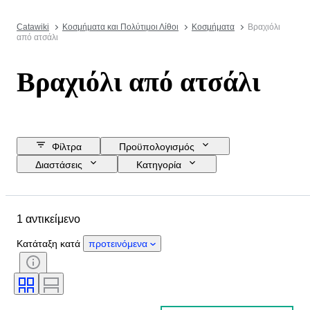
Catawiki
Κοσμήματα και Πολύτιμοι Λίθοι
Κοσμήματα
Βραχιόλι
από ατσάλι
Βραχιόλι από ατσάλι
Φίλτρα
Προϋπολογισμός
Διαστάσεις
Κατηγορία
Τιμή επιφύλαξης
Ημερομηνία λήξης
Τοποθεσία
Μάρκα
1 αντικείμενο
Αντικείμενο
Country of origin
Υλικό
Φύλο
Κατάσταση
Κατάταξη κατά
προτεινόμενα
Λίθος
Πιστοποίηση
Κοπή
Τύπος διαμαντιού
Εποχή
Μέγεθος στο αντικείμενο