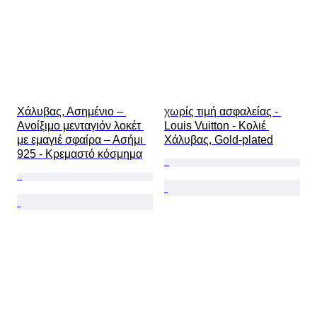
Χάλυβας, Ασημένιο – 
χωρίς τιμή ασφαλείας - 
Ανοίξιμο μενταγιόν λοκέτ 
Louis Vuitton - Κολιέ 
με εμαγιέ σφαίρα – Ασήμι 
Χάλυβας, Gold-plated
925 - Κρεμαστό κόσμημα