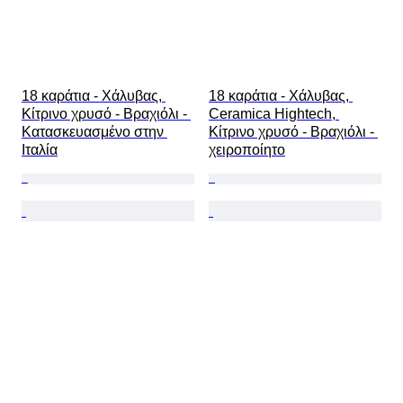
18 καράτια - Χάλυβας, 
18 καράτια - Χάλυβας, 
Κίτρινο χρυσό - Βραχιόλι - 
Ceramica Hightech, 
Κατασκευασμένο στην 
Κίτρινο χρυσό - Βραχιόλι - 
Ιταλία
χειροποίητο