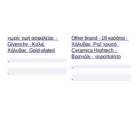
χωρίς τιμή ασφαλείας - 
Other brand - 18 καράτια - 
Givenchy - Κολιέ 
Χάλυβας, Ροζ χρυσό, 
Χάλυβας, Gold-plated
Ceramica Hightech - 
Βραχιόλι - χειροποίητο