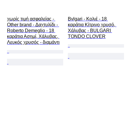
χωρίς τιμή ασφαλείας - 
Bvlgari - Κολιέ - 18 
Other brand - Δαχτυλίδι - 
καράτια Κίτρινο χρυσό, 
Roberto Demeglio - 18 
Χάλυβας - BULGARI 
καράτια Ασημί, Χάλυβας, 
TONDO CLOVER
Λευκός χρυσός - διαμάντι