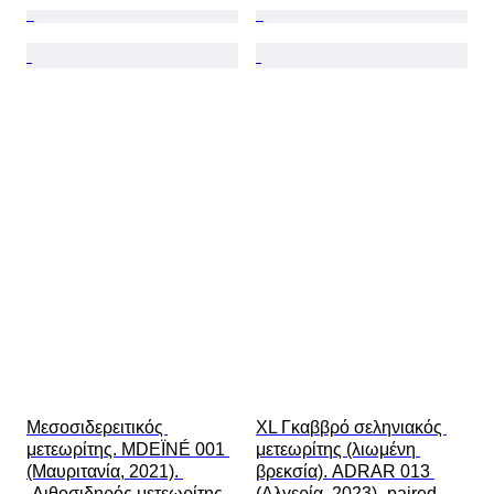
Μεσοσιδερειτικός 
XL Γκαββρό σεληνιακός 
μετεωρίτης. MDEÏNÉ 001 
μετεωρίτης (λιωμένη 
(Μαυριτανία, 2021). 
βρεκσία). ADRAR 013 
-Λιθοσιδηρός μετεωρίτης-. 
(Αλγερία, 2023) -paired-. - 