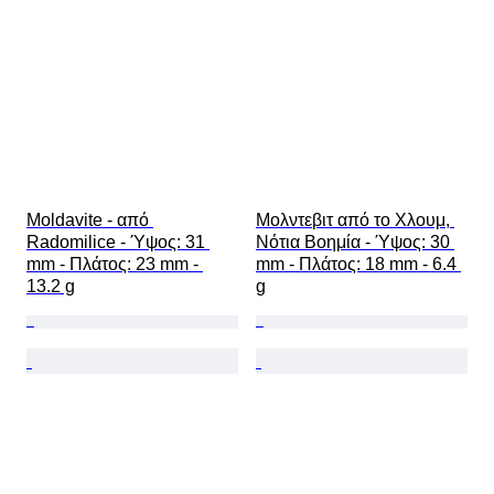
Moldavite - από 
Μολντεβιτ από το Χλουμ, 
Radomilice - Ύψος: 31 
Νότια Βοημία - Ύψος: 30 
mm - Πλάτος: 23 mm - 
mm - Πλάτος: 18 mm - 6.4 
13.2 g
g