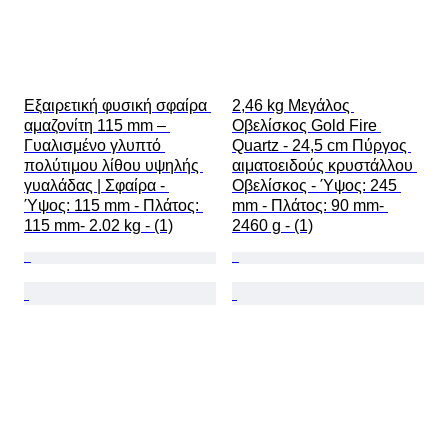
Εξαιρετική φυσική σφαίρα 
2,46 kg Μεγάλος 
αμαζονίτη 115 mm – 
Οβελίσκος Gold Fire 
Γυαλισμένο γλυπτό 
Quartz - 24,5 cm Πύργος 
πολύτιμου λίθου υψηλής 
αιματοειδούς κρυστάλλου 
γυαλάδας | Σφαίρα - 
Οβελίσκος - Ύψος: 245 
Ύψος: 115 mm - Πλάτος: 
mm - Πλάτος: 90 mm- 
115 mm- 2.02 kg - (1)
2460 g - (1)