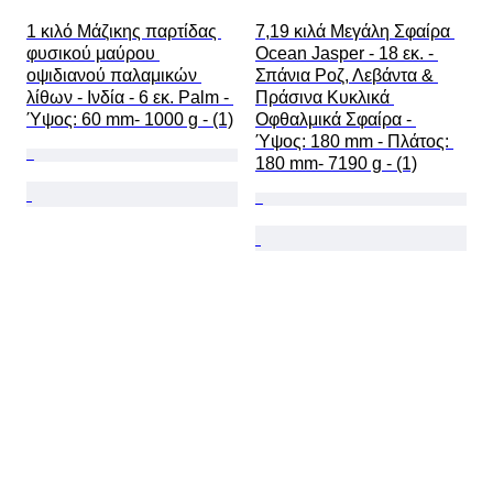
1 κιλό Μάζικης παρτίδας 
7,19 κιλά Μεγάλη Σφαίρα 
φυσικού μαύρου 
Ocean Jasper - 18 εκ. - 
οψιδιανού παλαμικών 
Σπάνια Ροζ, Λεβάντα & 
λίθων - Ινδία - 6 εκ. Palm - 
Πράσινα Κυκλικά 
Ύψος: 60 mm- 1000 g - (1)
Οφθαλμικά Σφαίρα - 
Ύψος: 180 mm - Πλάτος: 
180 mm- 7190 g - (1)