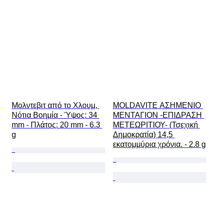
Μολντεβιτ από το Χλουμ, 
MOLDAVITE ΑΣΗΜΕΝΙΟ 
Νότια Βοημία - Ύψος: 34 
ΜΕΝΤΑΓΙΟΝ -ΕΠΙΔΡΑΣΗ 
mm - Πλάτος: 20 mm - 6.3 
ΜΕΤΕΩΡΙΤΙΟΥ- (Τσεχική 
g
Δημοκρατία) 14,5 
εκατομμύρια χρόνια. - 2.8 g