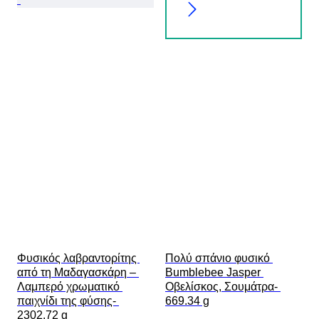
Φυσικός λαβραντορίτης 
Πολύ σπάνιο φυσικό 
από τη Μαδαγασκάρη – 
Bumblebee Jasper 
Λαμπερό χρωματικό 
Οβελίσκος, Σουμάτρα- 
παιχνίδι της φύσης- 
669.34 g
2302.72 g