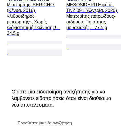
Μετεωρίτης. SERICHO 
MESOSIDERITE φέτα. 
(Κένυα, 2016) 
TNZ 091 (Αλγερία, 2020) 
«λιθοσιδηρός 
Μετεωρίτης πετρώδους-
μετεωρίτης». Χωρίς 
σιδήρου. Ποιότητας 
ελάχιστη τιμή εκκίνησης! - 
μουσειακής. - 77.5 g
34.5 g
Ορίστε μια ειδοποίηση αναζήτησης για να
λαμβάνετε ειδοποιήσεις όταν είναι διαθέσιμα
νέα αποτελέσματα.