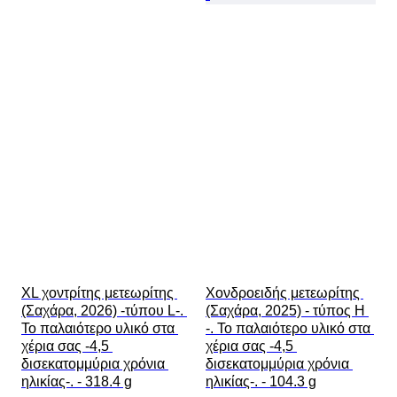
XL χοντρίτης μετεωρίτης 
Χονδροειδής μετεωρίτης 
(Σαχάρα, 2026) -τύπου L-. 
(Σαχάρα, 2025) - τύπος Η 
Το παλαιότερο υλικό στα 
-. Το παλαιότερο υλικό στα 
χέρια σας -4,5 
χέρια σας -4,5 
δισεκατομμύρια χρόνια 
δισεκατομμύρια χρόνια 
ηλικίας-. - 318.4 g
ηλικίας-. - 104.3 g