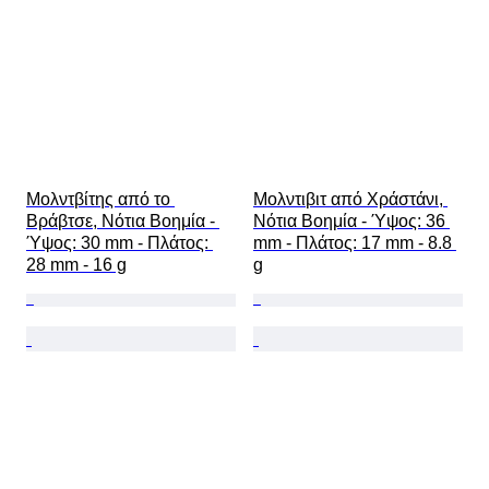
Μολντβίτης από το 
Μολντιβιτ από Χράστάνι, 
Βράβτσε, Νότια Βοημία - 
Νότια Βοημία - Ύψος: 36 
Ύψος: 30 mm - Πλάτος: 
mm - Πλάτος: 17 mm - 8.8 
28 mm - 16 g
g