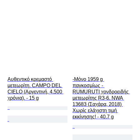
Αυθεντικό κρεμαστό 
-Μόνο 1959 g 
μετεωρίτη. CAMPO DEL 
παγκοσμίως - 
CIELO (Αργεντινή, 4.500 
RUMURUTI χονδροειδής 
χρόνια). - 15 g
μετεωρίτης R3-6. NWA 
13683 (Σαχάρα, 2018) 
Χωρίς ελάχιστη τιμή 
εκκίνησης! - 40.7 g