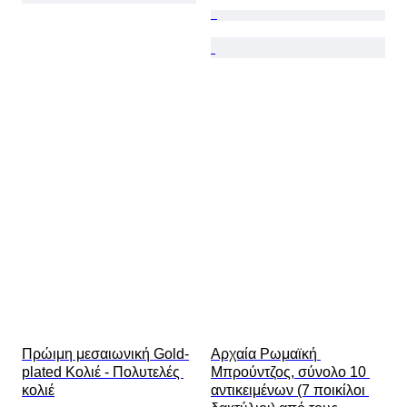
Πρώιμη μεσαιωνική Gold-
Αρχαία Ρωμαϊκή 
plated Κολιέ - Πολυτελές 
Μπρούντζος, σύνολο 10 
κολιέ
αντικειμένων (7 ποικίλοι 