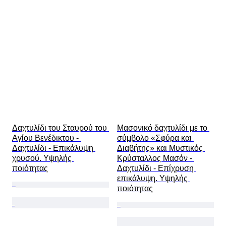
Δαχτυλίδι του Σταυρού του 
Μασονικό δαχτυλίδι με το 
Αγίου Βενέδικτου - 
σύμβολο «Σφύρα και 
Δαχτυλίδι - Επικάλυψη 
Διαβήτης» και Μυστικός 
χρυσού. Υψηλής 
Κρύσταλλος Μασόν - 
ποιότητας
Δαχτυλίδι - Επίχρυση 
επικάλυψη. Υψηλής 
ποιότητας