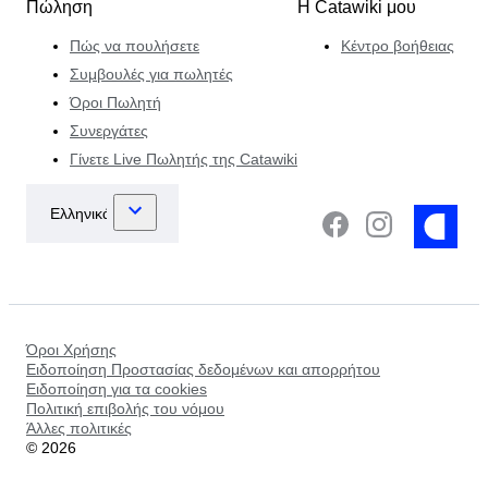
Πώληση
Η Catawiki μου
Πώς να πουλήσετε
Κέντρο βοήθειας
Συμβουλές για πωλητές
Όροι Πωλητή
Συνεργάτες
Γίνετε Live Πωλητής της Catawiki
Όροι Χρήσης
Ειδοποίηση Προστασίας δεδομένων και απορρήτου
Ειδοποίηση για τα cookies
Πολιτική επιβολής του νόμου
Άλλες πολιτικές
©
2026