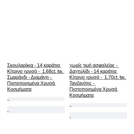
Σκουλαρίκια - 14 καράτια 
χωρίς τιμή ασφαλείας - 
Κίτρινο χρυσό -  1.68ct. tw. 
Δαχτυλίδι - 14 καράτια 
Σμαράγδι - Διαμάντι - 
Κίτρινο χρυσό -  1.70ct. tw. 
Πιστοποιημένα Χρυσά 
Τανζανίτης - 
Κοσμήματα
Πιστοποιημένα Χρυσά 
Κοσμήματα