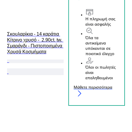
Η πληρωμή σας
είναι ασφαλής
Σκουλαρίκια - 14 καράτια 
Όλα τα
Κίτρινο χρυσό -  2.90ct. tw. 
αντικείμενα
Σμαράγδι - Πιστοποιημένα 
υπόκεινται σε
Χρυσά Κοσμήματα
ποιοτικό έλεγχο
Όλοι οι πωλητές
είναι
επαληθευμένοι
Μάθετε περισσότερα