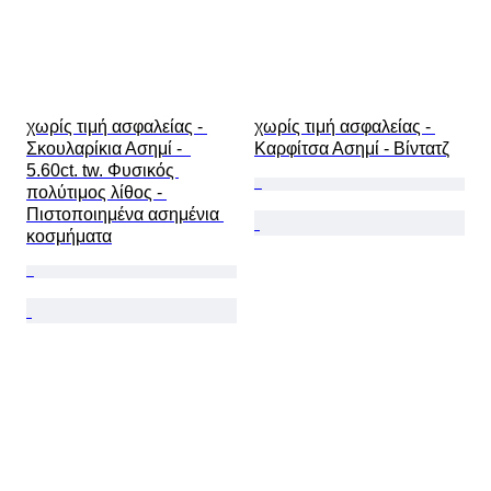
χωρίς τιμή ασφαλείας - 
χωρίς τιμή ασφαλείας - 
Σκουλαρίκια Ασημί -  
Καρφίτσα Ασημί - Βίντατζ
5.60ct. tw. Φυσικός 
πολύτιμος λίθος - 
Πιστοποιημένα ασημένια 
κοσμήματα