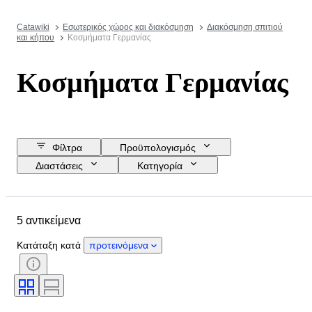
Catawiki
Εσωτερικός χώρος και διακόσμηση
Διακόσμηση σπιτιού
και κήπου
Κοσμήματα Γερμανίας
Κοσμήματα Γερμανίας
Φίλτρα
Προϋπολογισμός
Διαστάσεις
Κατηγορία
Τιμή επιφύλαξης
Ημερομηνία λήξης
Τοποθεσία
Αντικείμενο
5 αντικείμενα
Country of origin
Φύλο
Κατάσταση
Πιστοποίηση
Κατάταξη κατά
προτεινόμενα
Εποχή