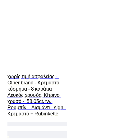
χωρίς τιμή ασφαλείας - 
Other brand - Κρεμαστό 
κόσμημα - 8 καράτια 
Λευκός χρυσός, Κίτρινο 
χρυσό -  58.05ct. tw. 
Ρουμπίνι - Διαμάντι - sign. 
Κρεμαστό + Rubinkette