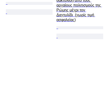
δακτύλιοι) από τους 
αρχαίους πολιτισμούς της 
Ρώμης μέχρι τον 
Δαχτυλίδι  (χωρίς τιμή 
ασφαλείας)