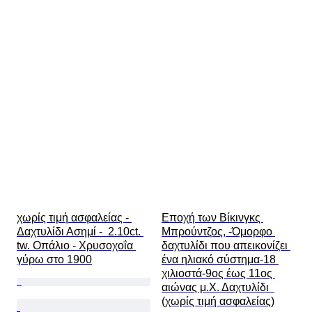
χωρίς τιμή ασφαλείας - 
Εποχή των Βίκινγκς 
Δαχτυλίδι Ασημί -  2.10ct. 
Μπρούντζος, -Όμορφο 
tw. Οπάλιο - Χρυσοχοΐα 
δαχτυλίδι που απεικονίζει 
γύρω στο 1900
ένα ηλιακό σύστημα-18 
χιλιοστά-9ος έως 11ος 
αιώνας μ.Χ. Δαχτυλίδι  
(χωρίς τιμή ασφαλείας)