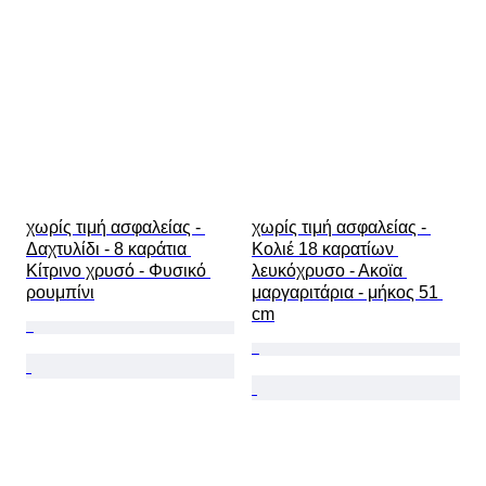
χωρίς τιμή ασφαλείας - 
χωρίς τιμή ασφαλείας - 
Δαχτυλίδι - 8 καράτια 
Κολιέ 18 καρατίων 
Κίτρινο χρυσό - Φυσικό 
λευκόχρυσο - Ακοϊα 
ρουμπίνι
μαργαριτάρια - μήκος 51 
cm