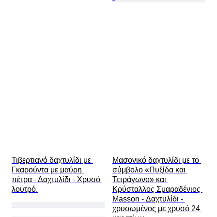
Τιβερτιανό δαχτυλίδι με 
Μασονικό δαχτυλίδι με το 
Γκαρούντα με μαύρη 
σύμβολο «Πυξίδα και 
πέτρα - Δαχτυλίδι - Χρυσό 
Τετράγωνο» και 
λουτρό.
Κρύσταλλος Σμαραδένιος 
Masson - Δαχτυλίδι - 
χρυσωμένος με χρυσό 24 