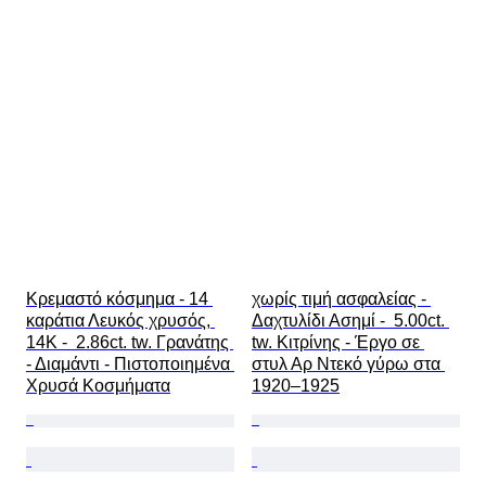
Κρεμαστό κόσμημα - 14 
χωρίς τιμή ασφαλείας - 
καράτια Λευκός χρυσός, 
Δαχτυλίδι Ασημί -  5.00ct. 
14Κ -  2.86ct. tw. Γρανάτης 
tw. Κιτρίνης - Έργο σε 
- Διαμάντι - Πιστοποιημένα 
στυλ Αρ Ντεκό γύρω στα 
Χρυσά Κοσμήματα
1920–1925