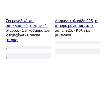
Σετ μοναδικό και 
Ασημένια αλυσίδα 925 με 
αποκλειστικό με λατινικό 
σταυρό μάγισσας, από 
σταυρό. - Σετ κοσμημάτων 
ασήμι 925. - Κολιέ με 
2 τεμαχίων - Concha, 
μενταγιόν
μετράς.