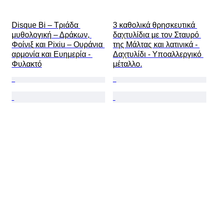
Disque Bi – Τριάδα 
3 καθολικά θρησκευτικά 
μυθολογική – Δράκων, 
δαχτυλίδια με τον Σταυρό 
Φοίνιξ και Pixiu – Ουράνια 
της Μάλτας και λατινικά - 
αρμονία και Ευημερία - 
Δαχτυλίδι - Υποαλλεργικό 
Φυλακτό
μέταλλο.