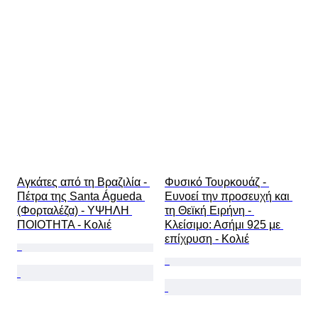
Αγκάτες από τη Βραζιλία - 
Φυσικό Τουρκουάζ - 
Πέτρα της Santa Águeda 
Ευνοεί την προσευχή και 
(Φορταλέζα) - ΥΨΗΛΗ 
τη Θεϊκή Ειρήνη - 
ΠΟΙΟΤΗΤΑ - Κολιέ
Κλείσιμο: Ασήμι 925 με 
επίχρυση - Κολιέ