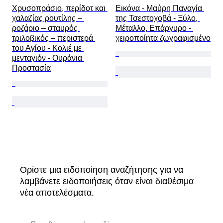
Χρυσοπράσιο, περίδοτ και 
Εικόνα - Μαύρη Παναγία 
χαλαζίας ρουτίλης – 
της Τσεστοχοβά - Ξύλο, 
ροζάριο – σταυρός 
Μέταλλο, Επάργυρο - 
τριλοβικός – περιστερά 
χειροποίητα ζωγραφισμένο
του Αγίου - Κολιέ με 
μενταγιόν - Ουράνια 
Προστασία
Ορίστε μια ειδοποίηση αναζήτησης για να
λαμβάνετε ειδοποιήσεις όταν είναι διαθέσιμα
νέα αποτελέσματα.