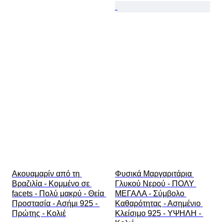
Ακουαμαρίν από τη 
Φυσικά Μαργαριτάρια 
Βραζιλία - Κομμένο σε 
Γλυκού Νερού - ΠΟΛΥ 
facets - Πολύ μακρύ - Θεία 
ΜΕΓΑΛΑ - Σύμβολο 
Προστασία - Ασήμι 925 - 
Καθαρότητας - Ασημένιο 
Πρώτης - Κολιέ
Κλείσιμο 925 - ΥΨΗΛΗ - 