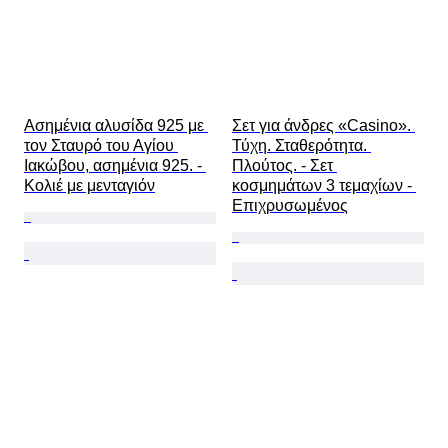
Ασημένια αλυσίδα 925 με 
Σετ για άνδρες «Casino». 
τον Σταυρό του Αγίου 
Τύχη. Σταθερότητα. 
Ιακώβου, ασημένια 925. - 
Πλούτος. - Σετ 
Κολιέ με μενταγιόν
κοσμημάτων 3 τεμαχίων - 
Επιχρυσωμένος