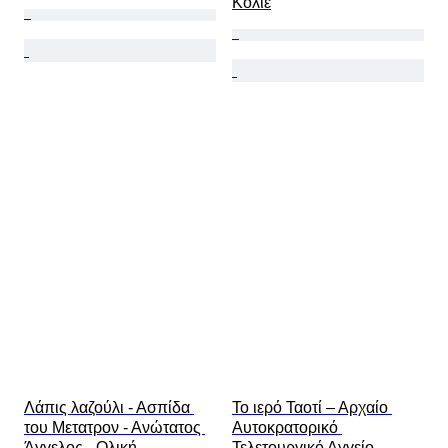
Κολιέ
Λάπις λαζούλι - Ασπίδα 
Το ιερό Ταοτί – Αρχαίο 
του Μετατρον - Ανώτατος 
Αυτοκρατορικό 
Άγγελος - Ολική 
Τελετουργικό Αγγείο – 