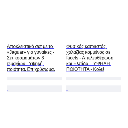
Αποκλειστικό σετ με το 
Φυσικός καπνιστός 
«Jaguar» για γυναίκες - 
χαλαζίας κομμένος σε 
Σετ κοσμημάτων 3 
facets - Απελευθέρωση 
τεμαχίων - Υψηλή 
και Ελπίδα  - ΥΨΗΛΗ 
ποιότητα. Επιχρύσωμα.
ΠΟΙΟΤΗΤΑ - Κολιέ