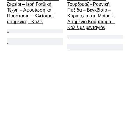
ζαφείρι – Ιερή Γοτθική 
Τουρζουάζ - Ρουνική 
Τέχνη – Αφοσίωση και 
Πυξίδα – Βεγκβίσιρ – 
Προστασία – Κλείσιμο, 
Κυριαρχία στη Μοίρα - 
ασημένιες - Κολιέ
Ασημένιο Κούμπωμα - 
Κολιέ με μενταγιόν