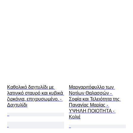
Καθολικό δαχτυλίδι με 
Μαργαριτόφυλλο των 
λατινικό σταυρό και κυβικά 
Νοτίων Θαλασσών - 
ζιρκόνια, επιχρυσωμένο. - 
Σοφία και Τελειότητα της 
Δαχτυλίδι
Παναγίας Μαρίας - 
ΥΨΗΛΗ ΠΟΙΟΤΗΤΑ - 
Κολιέ