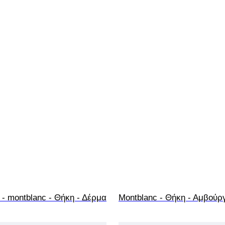
 - montblanc - Θήκη - Δέρμα
Montblanc - Θήκη - Αμβούρ