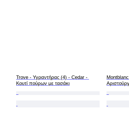
Trove - Υγραντήρας (4) - Cedar - 
Montblanc 
Κουτί πούρων με τασάκι
Αριστούργ