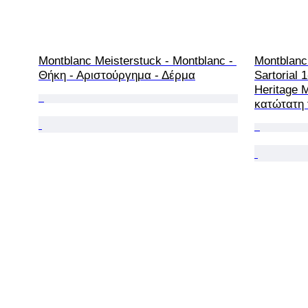
Montblanc Meisterstuck - Montblanc - 
Montblanc
Θήκη - Αριστούργημα - Δέρμα
Sartorial 
Heritage 
κατώτατη 