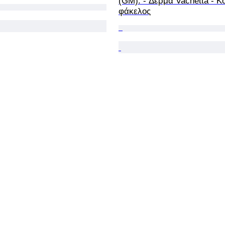
(GM). - Δέρμα Vachetta - Κο
φάκελος