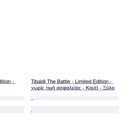
ition - 
Tibaldi The Battle - Limited Edition - 
χωρίς τιμή ασφαλείας - Κουτί - Ξύλο