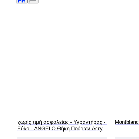
χωρίς τιμή ασφαλείας - Υγραντήρας - 
Montblanc
Ξύλο - ANGELO Θήκη Πούρων Acry