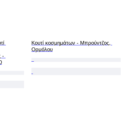
τί 
Κουτί κοσμημάτων - Μπρούντζος, 
Ορμόλου
 - 
0