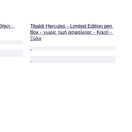
Θήκη - 
Tibaldi Hercules - Limited Edition pen 
Box - χωρίς τιμή ασφαλείας - Κουτί - 
Ξύλο