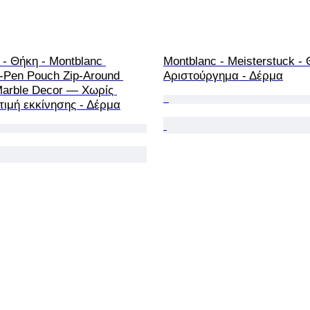
 - Θήκη - Montblanc 
Montblanc - Meisterstuck - 
1-Pen Pouch Zip-Around 
Αριστούργημα - Δέρμα
Marble Decor — Χωρίς 
τιμή εκκίνησης - Δέρμα