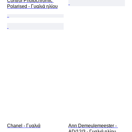
Control Photochromic 
Polarised - Γυαλιά ηλίου
Chanel - Γυαλιά
Ann Demeulemeester - 
AD/12/3 - Γυαλιά ηλίου