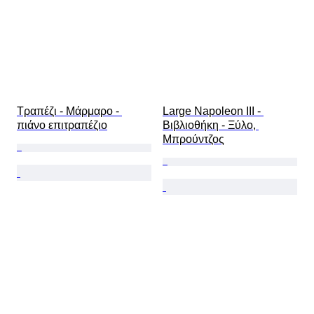
Τραπέζι - Μάρμαρο - 
Large Napoleon III - 
πιάνο επιτραπέζιο
Βιβλιοθήκη - Ξύλο, 
Μπρούντζος