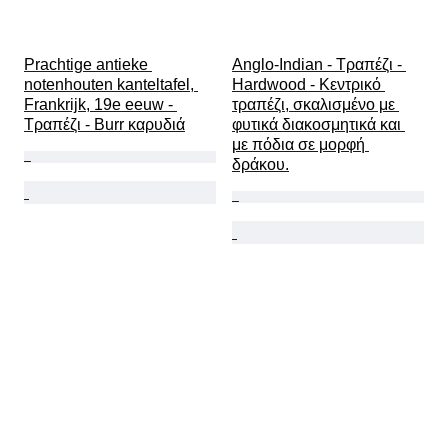
Prachtige antieke 
Anglo-Indian - Τραπέζι - 
notenhouten kanteltafel, 
Hardwood - Κεντρικό 
Frankrijk, 19e eeuw - 
τραπέζι, σκαλισμένο με 
Τραπέζι - Burr καρυδιά
φυτικά διακοσμητικά και 
με πόδια σε μορφή 
δράκου.