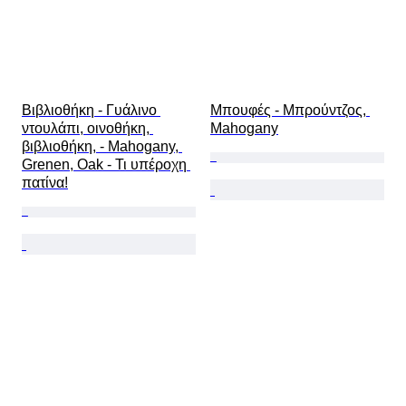
Βιβλιοθήκη - Γυάλινο 
Μπουφές - Μπρούντζος, 
ντουλάπι, οινοθήκη, 
Mahogany
βιβλιοθήκη, - Mahogany, 
Grenen, Oak - Τι υπέροχη 
πατίνα!