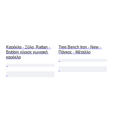
Καρέκλα - Ξύλο, Rattan - 
Tree Bench Iron - New - 
Bobbin γύρισε γωνιακή 
Πάγκος - Μέταλλο
καρέκλα