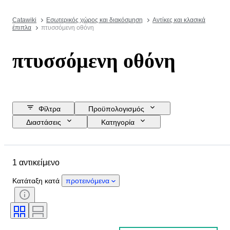
Catawiki
Εσωτερικός χώρος και διακόσμηση
Αντίκες και κλασικά
έπιπλα
πτυσσόμενη οθόνη
πτυσσόμενη οθόνη
Φίλτρα
Προϋπολογισμός
Διαστάσεις
Κατηγορία
Τιμή επιφύλαξης
Ημερομηνία λήξης
Τοποθεσία
Αντικείμενο
1 αντικείμενο
Country of origin
Υλικό
Κατάσταση
Περίοδος
Κατάταξη κατά
προτεινόμενα
Χρώμα
Εποχή