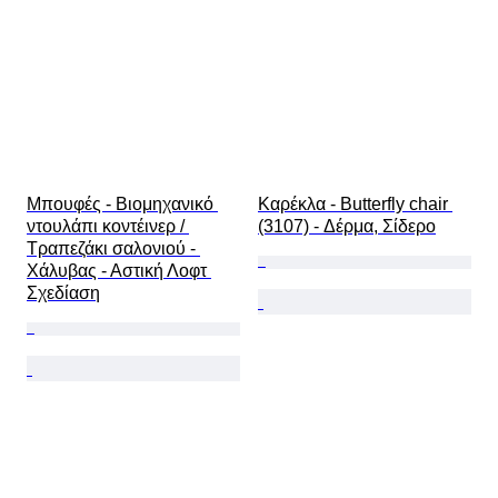
Μπουφές - Βιομηχανικό 
Καρέκλα - Butterfly chair 
ντουλάπι κοντέινερ / 
(3107) - Δέρμα, Σίδερο
Τραπεζάκι σαλονιού - 
Χάλυβας - Αστική Λοφτ 
Σχεδίαση