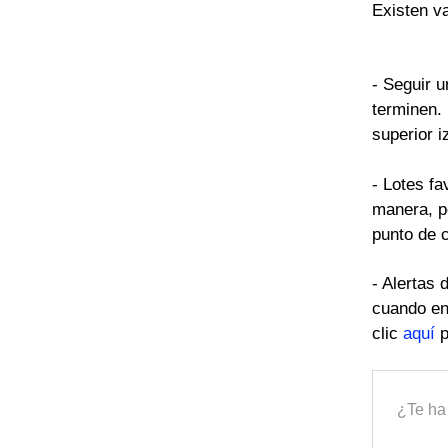
Existen va
- Seguir 
terminen. 
superior 
- Lotes fa
manera, po
punto de c
- Alertas 
cuando en
clic
aquí
p
¿Te ha 