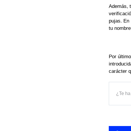
Además, tu
verificaci
pujas. En 
tu nombre
Por último
introducid
carácter 
¿Te ha 