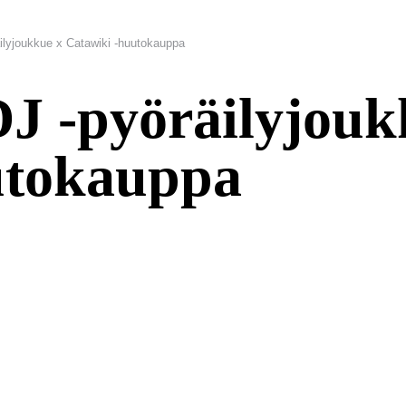
lyjoukkue x Catawiki -huutokauppa
 -pyöräilyjouk
utokauppa