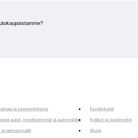
huutokaupoistamme?
ologia ja luonnonhistoria
Keräilykortit
siset autot, moottoripyörät ja automobilia
Kolikot ja postimerkit
 ja pienoismallit
Muoti