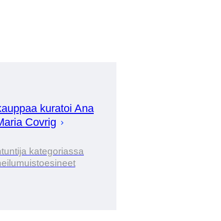
auppaa kuratoi
Ana
Maria
Covrig
tuntija kategoriassa
eilumuistoesineet