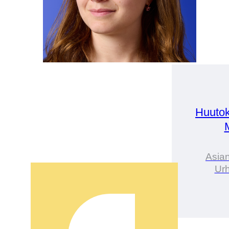
Huutok
Asian
Urh