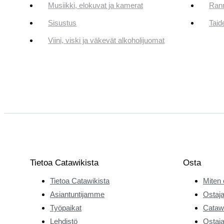
Musiikki, elokuvat ja kamerat
Rann
Sisustus
Taid
Viini, viski ja väkevät alkoholijuomat
Tietoa Catawikista
Osta
Tietoa Catawikista
Miten 
Asiantuntijamme
Ostaja
Työpaikat
Catawi
Lehdistö
Ostaja