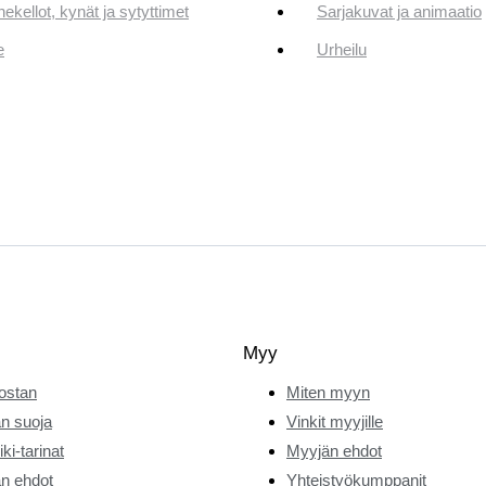
ekellot, kynät ja sytyttimet
Sarjakuvat ja animaatio
e
Urheilu
Myy
ostan
Miten myyn
n suoja
Vinkit myyjille
ki-tarinat
Myyjän ehdot
n ehdot
Yhteistyökumppanit