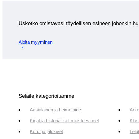
Uskotko omistavasi täydellisen esineen johonkin 
Aloita myyminen
Selaile kategorioitamme
Aasialainen ja heimotaide
Arke
Kirjat ja historialliset muistoesineet
Klas
Korut ja jalokivet
Lelut