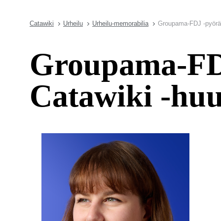
Catawiki
Urheilu
Urheilu-memorabilia
Groupama-FDJ -pyöräi
Groupama-FDJ
Catawiki -hu