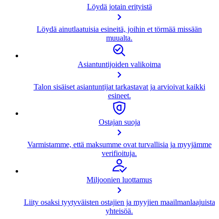
Löydä jotain erityistä
Löydä ainutlaatuisia esineitä, joihin et törmää missään
muualta.
Asiantuntijoiden valikoima
Talon sisäiset asiantuntijat tarkastavat ja arvioivat kaikki
esineet.
Ostajan suoja
Varmistamme, että maksumme ovat turvallisia ja myyjämme
verifioituja.
Miljoonien luottamus
Liity osaksi tyytyväisten ostajien ja myyjien maailmanlaajuista
yhteisöä.