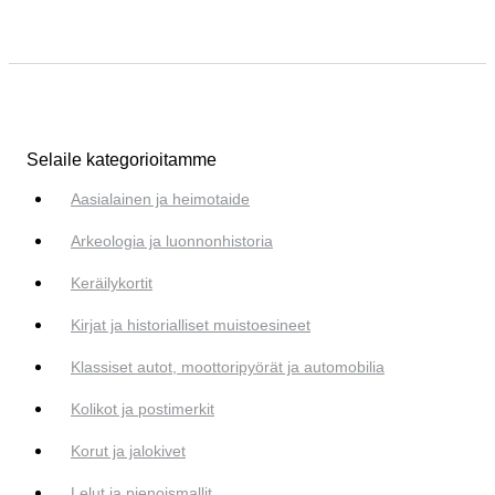
Selaile kategorioitamme
Aasialainen ja heimotaide
Arkeologia ja luonnonhistoria
Keräilykortit
Kirjat ja historialliset muistoesineet
Klassiset autot, moottoripyörät ja automobilia
Kolikot ja postimerkit
Korut ja jalokivet
Lelut ja pienoismallit