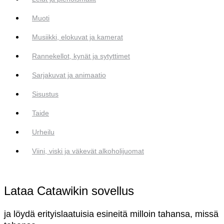
Muoti
Musiikki, elokuvat ja kamerat
Rannekellot, kynät ja sytyttimet
Sarjakuvat ja animaatio
Sisustus
Taide
Urheilu
Viini, viski ja väkevät alkoholijuomat
Lataa Catawikin sovellus
ja löydä erityislaatuisia esineitä milloin tahansa, missä