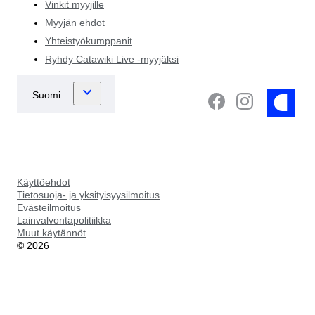
Vinkit myyjille
Myyjän ehdot
Yhteistyökumppanit
Ryhdy Catawiki Live -myyjäksi
Käyttöehdot
Tietosuoja- ja yksityisyysilmoitus
Evästeilmoitus
Lainvalvontapolitiikka
Muut käytännöt
©
2026