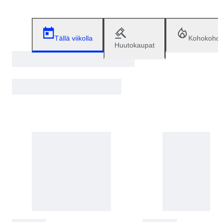
Tällä viikolla
Kohokohd
Huutokaupat