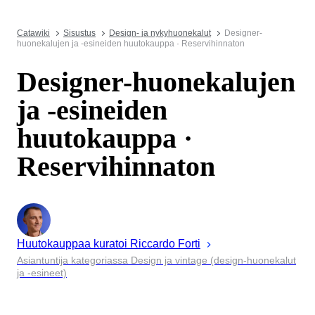
Catawiki
Sisustus
Design- ja nykyhuonekalut
Designer-
huonekalujen ja -esineiden huutokauppa · Reservihinnaton
Designer-huonekalujen
ja -esineiden
huutokauppa ·
Reservihinnaton
Huutokauppaa kuratoi
Riccardo
Forti
Asiantuntija kategoriassa Design ja vintage (design-huonekalut
ja -esineet)