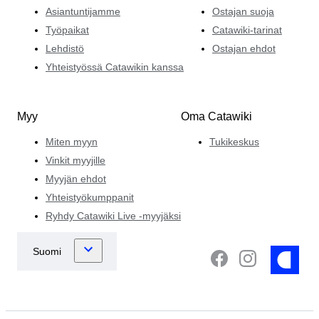
Asiantuntijamme
Ostajan suoja
Työpaikat
Catawiki-tarinat
Lehdistö
Ostajan ehdot
Yhteistyössä Catawikin kanssa
Myy
Oma Catawiki
Miten myyn
Tukikeskus
Vinkit myyjille
Myyjän ehdot
Yhteistyökumppanit
Ryhdy Catawiki Live -myyjäksi