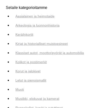
Selaile kategorioitamme
Aasialainen ja heimotaide
Arkeologia ja luonnonhistoria
Keräilykortit
Kirjat ja historialliset muistoesineet
Klassiset autot, moottoripyörät ja automobilia
Kolikot ja postimerkit
Korut ja jalokivet
Lelut ja pienoismallit
Muoti
Musiikki, elokuvat ja kamerat
Rannekellot, kynät ja sytyttimet