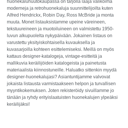
huonekaluhuutokaupassa on tarjolla laaja valikoima
moderneja ja retrohuonekaluja suunnittelijoilta kuten
Alfred Hendrickx, Robin Day, Ross McBride ja monta
muuta. Monet listauksistamme upeine väreineen,
tekstuureineen ja muotoiluineen on valmistettu 1950-
luvun alkupuolelta nykypäivään. Jokainen listaus on
varustettu yksityiskohtaisella kuvauksella ja
kuvasarjoilla kohteen esittelemiseksi. Meillä on myös
kattaus designer-katalogeja, vintage-esitteitä ja
mallikuvia keräilijöiden katalogeista ja painetusta
materiaalista kiinnostuneille. Haluatko sittenkin myydä
designer-huonekalujasi? Asiantuntijamme valvovat
jokaista listausta varmistaakseen helpon ja turvallisen
myyntikokemuksen. Joten rekisteröidy sivuillamme jo
tänään ja ryhdy erityislaatuisten huonekalujen ylpeäksi
keräilijäksi!