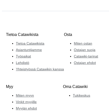
Tietoa Catawikista
Osta
Tietoa Catawikista
Miten ostan
Asiantuntijamme
Ostajan suoja
Työpaikat
Catawiki-tarinat
Lehdistö
Ostajan ehdot
Yhteistyössä Catawikin kanssa
Myy
Oma Catawiki
Miten myyn
Tukikeskus
Vinkit myyjille
Myyjän ehdot