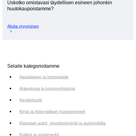
Uskotko omistavasi täydellisen esineen johonkin
huutokaupoistamme?
Aloita myyminen
Selaile kategorioitamme
Aasialainen ja heimotaide
Arkeologia ja luonnonhistoria
Keräilykortit
Kirjat ja historialliset muistoesineet
Klassiset autot, moottoripyörät ja automobilia
Kolikot ja postimerkit