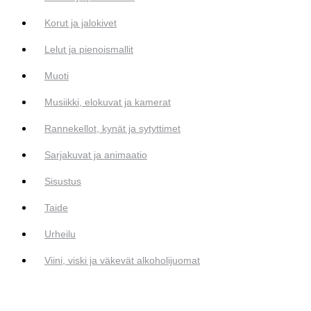
Korut ja jalokivet
Lelut ja pienoismallit
Muoti
Musiikki, elokuvat ja kamerat
Rannekellot, kynät ja sytyttimet
Sarjakuvat ja animaatio
Sisustus
Taide
Urheilu
Viini, viski ja väkevät alkoholijuomat