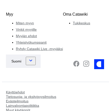
Myy
Oma Catawiki
Miten myyn
Tukikeskus
Vinkit myyjille
Myyjän ehdot
Yhteistyökumppanit
Ryhdy Catawiki Live -myyjäksi
Käyttöehdot
Tietosuoja- ja yksityisyysilmoitus
Evästeilmoitus
Lainvalvontapolitiikka
Muut käytännöt