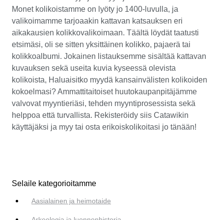
Monet kolikoistamme on lyöty jo 1400-luvulla, ja
valikoimamme tarjoaakin kattavan katsauksen eri
aikakausien kolikkovalikoimaan. Täältä löydät taatusti
etsimäsi, oli se sitten yksittäinen kolikko, pajaerä tai
kolikkoalbumi. Jokainen listauksemme sisältää kattavan
kuvauksen sekä useita kuvia kyseessä olevista
kolikoista, Haluaisitko myydä kansainvälisten kolikoiden
kokoelmasi? Ammattitaitoiset huutokaupanpitäjämme
valvovat myyntieriäsi, tehden myyntiprosessista sekä
helppoa että turvallista. Rekisteröidy siis Catawikin
käyttäjäksi ja myy tai osta erikoiskolikoitasi jo tänään!
Selaile kategorioitamme
Aasialainen ja heimotaide
Arkeologia ja luonnonhistoria