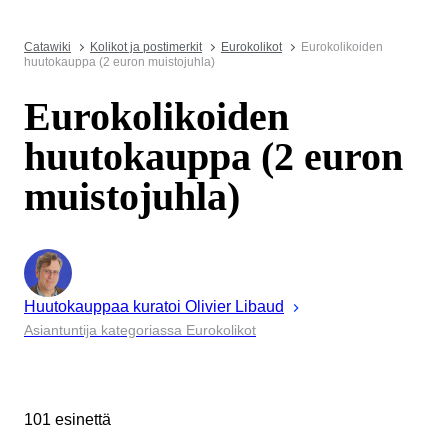
Catawiki
Kolikot ja postimerkit
Eurokolikot
Eurokolikoiden
huutokauppa (2 euron muistojuhla)
Eurokolikoiden
huutokauppa (2 euron
muistojuhla)
Huutokauppaa kuratoi
Olivier
Libaud
Asiantuntija kategoriassa Eurokolikot
101 esinettä