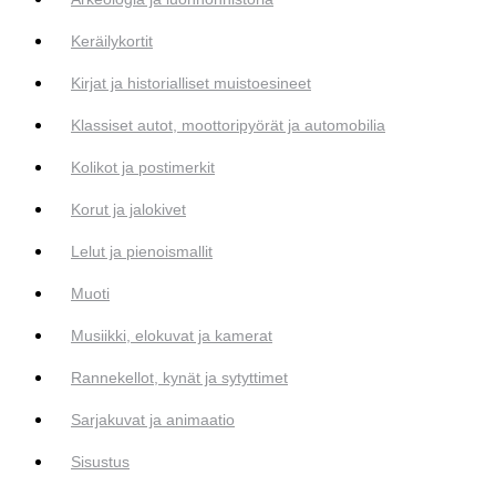
Keräilykortit
Kirjat ja historialliset muistoesineet
Klassiset autot, moottoripyörät ja automobilia
Kolikot ja postimerkit
Korut ja jalokivet
Lelut ja pienoismallit
Muoti
Musiikki, elokuvat ja kamerat
Rannekellot, kynät ja sytyttimet
Sarjakuvat ja animaatio
Sisustus