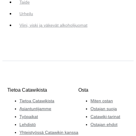
Taide
Urheilu
Viini, viski ja väkevät alkoholijuomat
Tietoa Catawikista
Osta
Tietoa Catawikista
Miten ostan
Asiantuntijamme
Ostajan suoja
Työpaikat
Catawiki-tarinat
Lehdistö
Ostajan ehdot
Yhteistyössä Catawikin kanssa