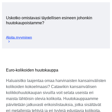
Uskotko omistavasi täydellisen esineen johonkin
huutokaupoistamme?
Aloita myyminen
Euro-kolikoiden huutokauppa
Haluaisitko laajentaa omaa harvinaisten kansainvälisten
kolikoiden kokoelmaasi? Catawikin kansainvälisen
kolikkohuutokaupan sivuilla voit selata useista eri
maista lähtöisin olevia kolikoita. Huutokauppaamme
päivitetään jatkuvasti erikoislistauksia, jotka sisältävät
eri metalleista tehtyjä ja eri tyylejä edustavia kolikoita.