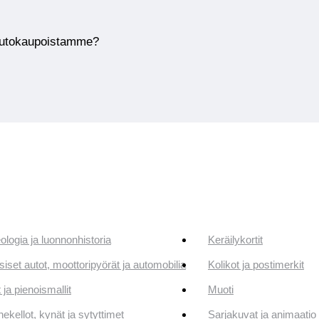
huutokaupoistamme?
ologia ja luonnonhistoria
Keräilykortit
siset autot, moottoripyörät ja automobilia
Kolikot ja postimerkit
 ja pienoismallit
Muoti
ekellot, kynät ja sytyttimet
Sarjakuvat ja animaatio