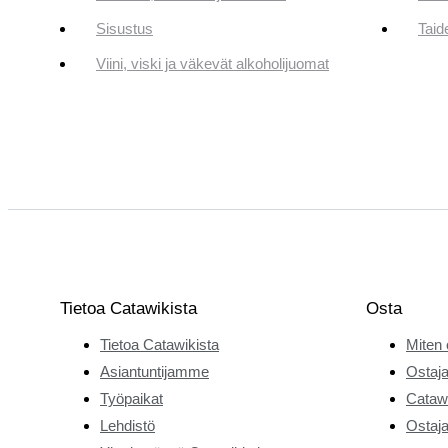
Sisustus
Taid
Viini, viski ja väkevät alkoholijuomat
Tietoa Catawikista
Osta
Tietoa Catawikista
Miten 
Asiantuntijamme
Ostaja
Työpaikat
Catawi
Lehdistö
Ostaja