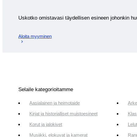
Uskotko omistavasi täydellisen esineen johonkin 
Aloita myyminen
Selaile kategorioitamme
Aasialainen ja heimotaide
Arke
Kirjat ja historialliset muistoesineet
Klas
Korut ja jalokivet
Lelut
Musiikki, elokuvat ja kamerat
Rann