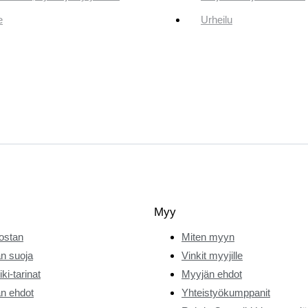
e
Urheilu
Myy
ostan
Miten myyn
n suoja
Vinkit myyjille
ki-tarinat
Myyjän ehdot
n ehdot
Yhteistyökumppanit