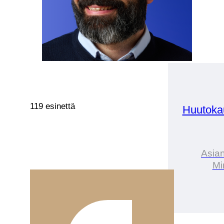
119 esinettä
Huutoka
Asian
Min