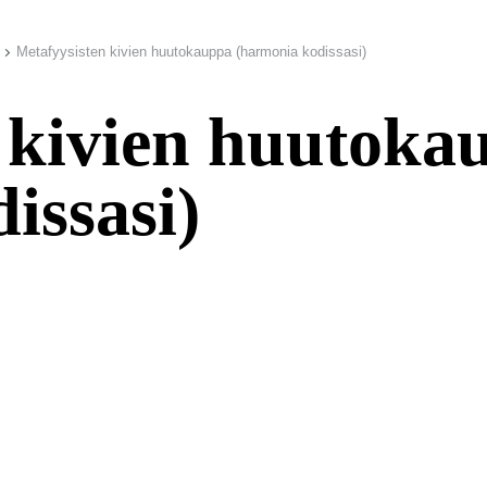
Metafyysisten kivien huutokauppa (harmonia kodissasi)
 kivien huutoka
issasi)