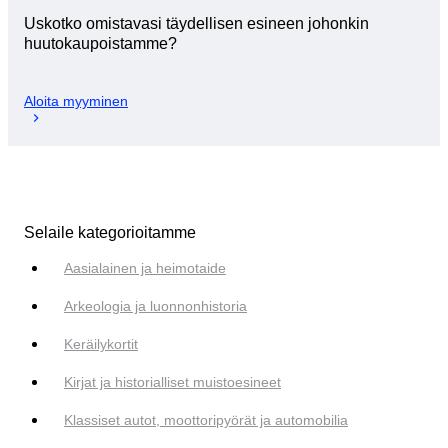
Uskotko omistavasi täydellisen esineen johonkin
huutokaupoistamme?
Aloita myyminen
Selaile kategorioitamme
Aasialainen ja heimotaide
Arkeologia ja luonnonhistoria
Keräilykortit
Kirjat ja historialliset muistoesineet
Klassiset autot, moottoripyörät ja automobilia