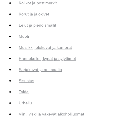
Kolikot ja postimerkit
Korut ja jalokivet
Lelut ja pienoismallit
Muoti
Musiikki, elokuvat ja kamerat
Rannekellot, kynät ja sytyttimet
Sarjakuvat ja animaatio
Sisustus
Taide
Urheilu
Viini, viski ja väkevät alkoholijuomat