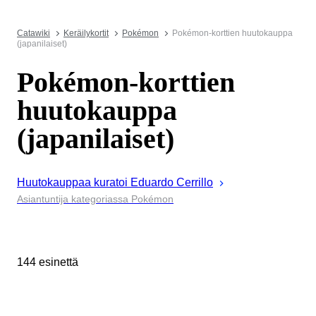
Catawiki
Keräilykortit
Pokémon
Pokémon-korttien huutokauppa
(japanilaiset)
Pokémon-korttien
huutokauppa
(japanilaiset)
Huutokauppaa kuratoi
Eduardo
Cerrillo
Asiantuntija kategoriassa Pokémon
144 esinettä