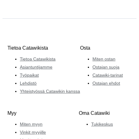
Tietoa Catawikista
Osta
Tietoa Catawikista
Miten ostan
Asiantuntijamme
Ostajan suoja
Työpaikat
Catawiki-tarinat
Lehdistö
Ostajan ehdot
Yhteistyössä Catawikin kanssa
Myy
Oma Catawiki
Miten myyn
Tukikeskus
Vinkit myyjille