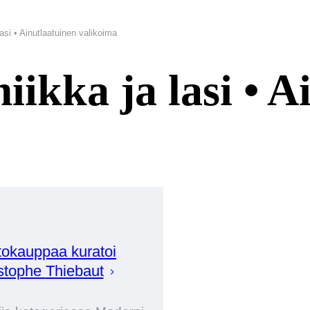
lasi • Ainutlaatuinen valikoima
ikka ja lasi • A
okauppaa kuratoi
stophe
Thiebaut