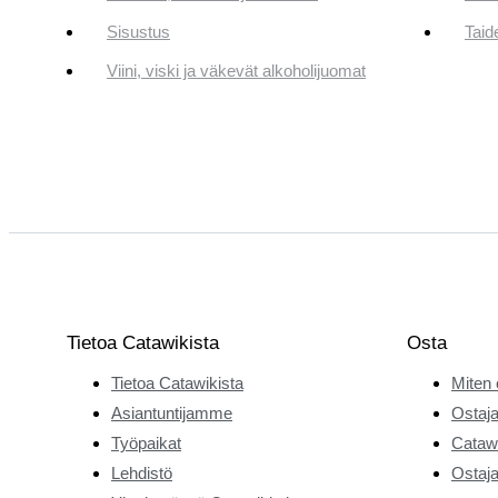
Sisustus
Taid
Viini, viski ja väkevät alkoholijuomat
Tietoa Catawikista
Osta
Tietoa Catawikista
Miten 
Asiantuntijamme
Ostaja
Työpaikat
Catawi
Lehdistö
Ostaja