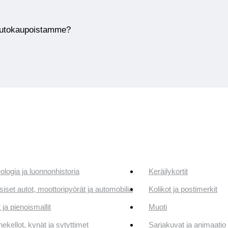
huutokaupoistamme?
ologia ja luonnonhistoria
Keräilykortit
siset autot, moottoripyörät ja automobilia
Kolikot ja postimerkit
 ja pienoismallit
Muoti
ekellot, kynät ja sytyttimet
Sarjakuvat ja animaatio