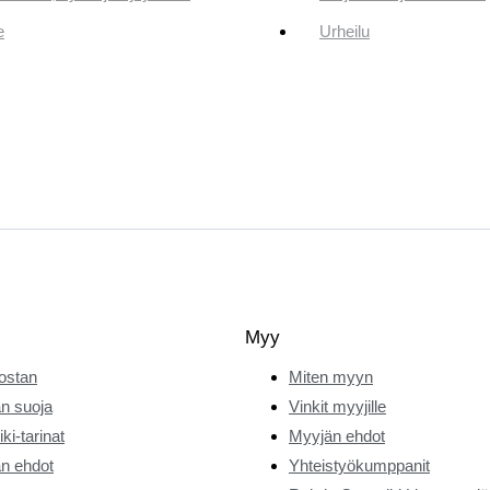
e
Urheilu
Myy
ostan
Miten myyn
n suoja
Vinkit myyjille
ki-tarinat
Myyjän ehdot
n ehdot
Yhteistyökumppanit