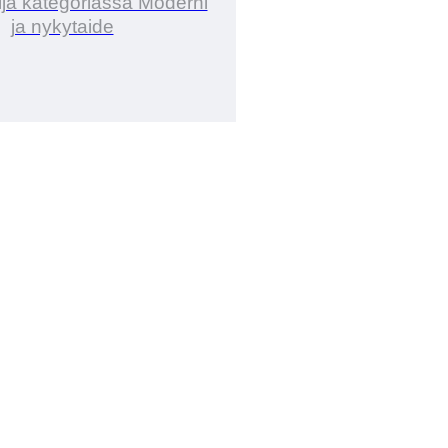
ija kategoriassa Moderni
ja nykytaide