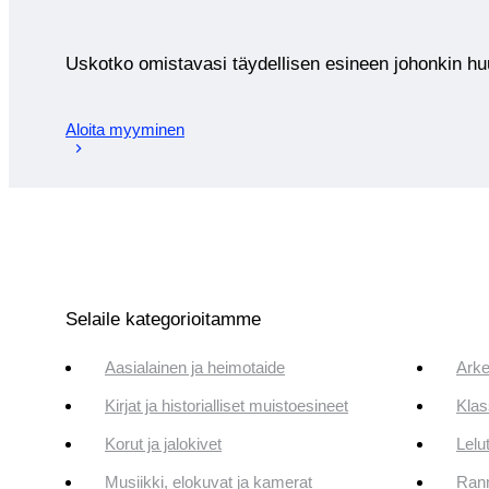
Uskotko omistavasi täydellisen esineen johonkin 
Aloita myyminen
Selaile kategorioitamme
Aasialainen ja heimotaide
Arke
Kirjat ja historialliset muistoesineet
Klas
Korut ja jalokivet
Lelut
Musiikki, elokuvat ja kamerat
Rann