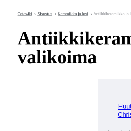
Catawiki
Sisustus
Keramiikka ja lasi
Antiikkikeramiikka ja 
Antiikkikerami
valikoima
Huut
Chri