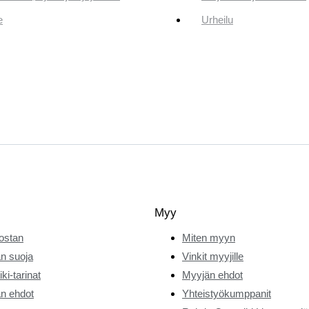
e
Urheilu
Myy
ostan
Miten myyn
n suoja
Vinkit myyjille
ki-tarinat
Myyjän ehdot
n ehdot
Yhteistyökumppanit