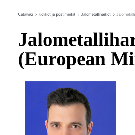
Catawiki
Kolikot ja postimerkit
Jalometalliharkot
Jalometall
Jalometallih
(European Min