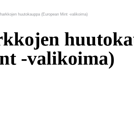
iharkkojen huutokauppa (European Mint -valikoima)
arkkojen huutok
t -valikoima)