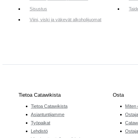
Sisustus
Taid
Viini, viski ja väkevät alkoholijuomat
Tietoa Catawikista
Osta
Tietoa Catawikista
Miten 
Asiantuntijamme
Ostaja
Työpaikat
Catawi
Lehdistö
Ostaja