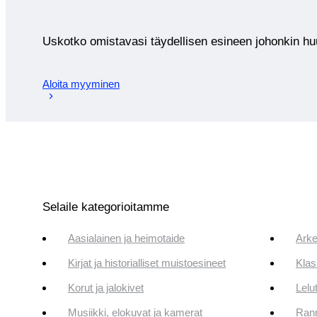
Uskotko omistavasi täydellisen esineen johonkin 
Aloita myyminen
Selaile kategorioitamme
Aasialainen ja heimotaide
Arke
Kirjat ja historialliset muistoesineet
Klas
Korut ja jalokivet
Lelut
Musiikki, elokuvat ja kamerat
Rann