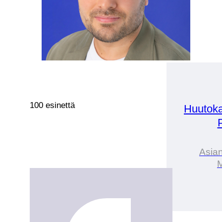
100 esinettä
Huutoka
Asian
M