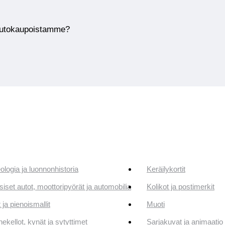
huutokaupoistamme?
ologia ja luonnonhistoria
Keräilykortit
siset autot, moottoripyörät ja automobilia
Kolikot ja postimerkit
 ja pienoismallit
Muoti
ekellot, kynät ja sytyttimet
Sarjakuvat ja animaatio