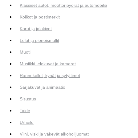
Klassiset autot, moottoripyörät ja automobilia
Kolikot ja postimerkit
Korut ja jalokivet
Lelut ja pienoismallit
Muoti
Musiikki, elokuvat ja kamerat
Rannekellot, kynät ja sytyttimet
Sarjakuvat ja animaatio
Sisustus
Taide
Urheilu
Viini, viski ja väkevät alkoholijuomat