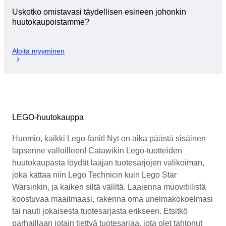
Uskotko omistavasi täydellisen esineen johonkin
huutokaupoistamme?
Aloita myyminen
LEGO-huutokauppa
Huomio, kaikki Lego-fanit! Nyt on aika päästä sisäinen
lapsenne valloilleen! Catawikin Lego-tuotteiden
huutokaupasta löydät laajan tuotesarjojen valikoiman,
joka kattaa niin Lego Technicin kuin Lego Star
Warsinkin, ja kaiken siltä väliltä. Laajenna muovitiilistä
koostuvaa maailmaasi, rakenna oma unelmakokoelmasi
tai nauti jokaisesta tuotesarjasta erikseen. Etsitkö
parhaillaan jotain tiettyä tuotesarjaa, jota olet tahtonut