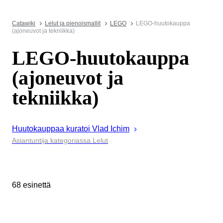
Catawiki
Lelut ja pienoismallit
LEGO
LEGO-huutokauppa
(ajoneuvot ja tekniikka)
LEGO-huutokauppa
(ajoneuvot ja
tekniikka)
Huutokauppaa kuratoi
Vlad
Ichim
Asiantuntija kategoriassa Lelut
68 esinettä