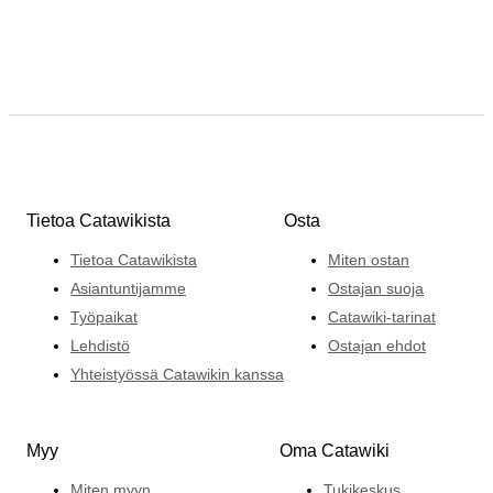
Tietoa Catawikista
Osta
Tietoa Catawikista
Miten ostan
Asiantuntijamme
Ostajan suoja
Työpaikat
Catawiki-tarinat
Lehdistö
Ostajan ehdot
Yhteistyössä Catawikin kanssa
Myy
Oma Catawiki
Miten myyn
Tukikeskus