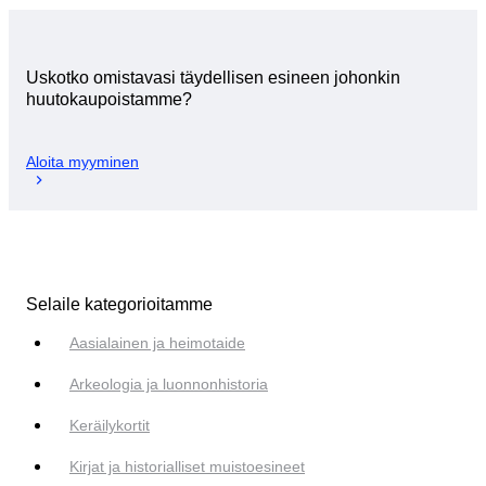
Uskotko omistavasi täydellisen esineen johonkin
huutokaupoistamme?
Aloita myyminen
Selaile kategorioitamme
Aasialainen ja heimotaide
Arkeologia ja luonnonhistoria
Keräilykortit
Kirjat ja historialliset muistoesineet