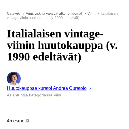
Catawiki
Viini, viski ja väkevät alkoholijuomat
Viinit
Italialaisen
vintage-viinin huutokauppa (v. 1990 edeltävät)
Italialaisen vintage-
viinin huutokauppa (v.
1990 edeltävät)
Huutokauppaa kuratoi
Andrea
Curatolo
Asiantuntija kategoriassa Viini
45 esinettä