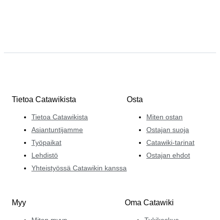
Tietoa Catawikista
Osta
Tietoa Catawikista
Miten ostan
Asiantuntijamme
Ostajan suoja
Työpaikat
Catawiki-tarinat
Lehdistö
Ostajan ehdot
Yhteistyössä Catawikin kanssa
Myy
Oma Catawiki
Miten myyn
Tukikeskus