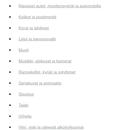
Klassiset autot, moottoripyörät ja automobilia
Kolikot ja postimerkit
Korut ja jalokivet
Lelut ja pienoismallit
Muoti
Musiikki, elokuvat ja kamerat
Rannekellot, kynät ja sytyttimet
Sarjakuvat ja animaatio
Sisustus
Taide
Urheilu
Viini, viski ja väkevät alkoholijuomat