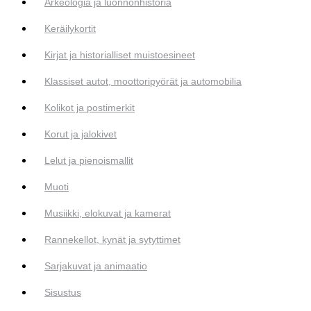
Arkeologia ja luonnonhistoria
Keräilykortit
Kirjat ja historialliset muistoesineet
Klassiset autot, moottoripyörät ja automobilia
Kolikot ja postimerkit
Korut ja jalokivet
Lelut ja pienoismallit
Muoti
Musiikki, elokuvat ja kamerat
Rannekellot, kynät ja sytyttimet
Sarjakuvat ja animaatio
Sisustus