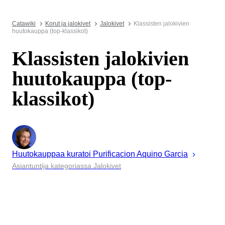
Catawiki
Korut ja jalokivet
Jalokivet
Klassisten jalokivien
huutokauppa (top-klassikot)
Klassisten jalokivien
huutokauppa (top-
klassikot)
Huutokauppaa kuratoi
Purificacion
Aquino Garcia
Asiantuntija kategoriassa Jalokivet