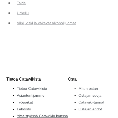
Taide
Urheilu
Viini, viski ja väkevät alkoholijuomat
Tietoa Catawikista
Osta
Tietoa Catawikista
Miten ostan
Asiantuntijamme
Ostajan suoja
Työpaikat
Catawiki-tarinat
Lehdistö
Ostajan ehdot
Yhteistyössä Catawikin kanssa