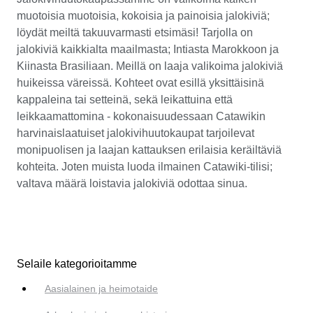
muotoisia muotoisia, kokoisia ja painoisia jalokiviä;
löydät meiltä takuuvarmasti etsimäsi! Tarjolla on
jalokiviä kaikkialta maailmasta; Intiasta Marokkoon ja
Kiinasta Brasiliaan. Meillä on laaja valikoima jalokiviä
huikeissa väreissä. Kohteet ovat esillä yksittäisinä
kappaleina tai setteinä, sekä leikattuina että
leikkaamattomina - kokonaisuudessaan Catawikin
harvinaislaatuiset jalokivihuutokaupat tarjoilevat
monipuolisen ja laajan kattauksen erilaisia keräiltäviä
kohteita. Joten muista luoda ilmainen Catawiki-tilisi;
valtava määrä loistavia jalokiviä odottaa sinua.
Selaile kategorioitamme
Aasialainen ja heimotaide