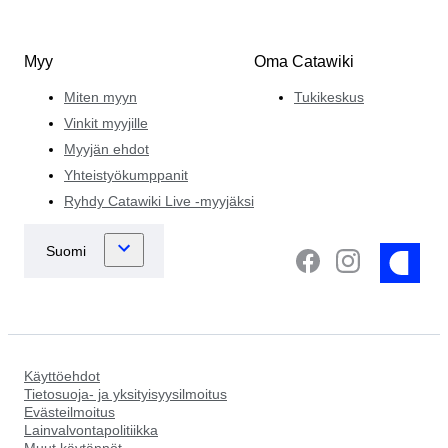
Myy
Oma Catawiki
Miten myyn
Tukikeskus
Vinkit myyjille
Myyjän ehdot
Yhteistyökumppanit
Ryhdy Catawiki Live -myyjäksi
Käyttöehdot
Tietosuoja- ja yksityisyysilmoitus
Evästeilmoitus
Lainvalvontapolitiikka
Muut käytännöt