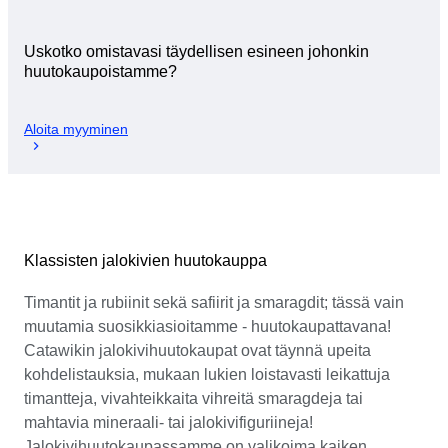
Uskotko omistavasi täydellisen esineen johonkin
huutokaupoistamme?
Aloita myyminen
Klassisten jalokivien huutokauppa
Timantit ja rubiinit sekä safiirit ja smaragdit; tässä vain
muutamia suosikkiasioitamme - huutokaupattavana!
Catawikin jalokivihuutokaupat ovat täynnä upeita
kohdelistauksia, mukaan lukien loistavasti leikattuja
timantteja, vivahteikkaita vihreitä smaragdeja tai
mahtavia mineraali- tai jalokivifiguriineja!
Jalokivihuutokaupassamme on valikoima kaiken