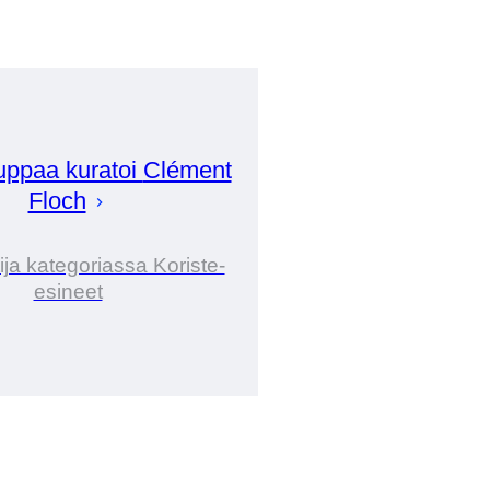
ppaa kuratoi
Clément
Floch
ija kategoriassa Koriste-
esineet