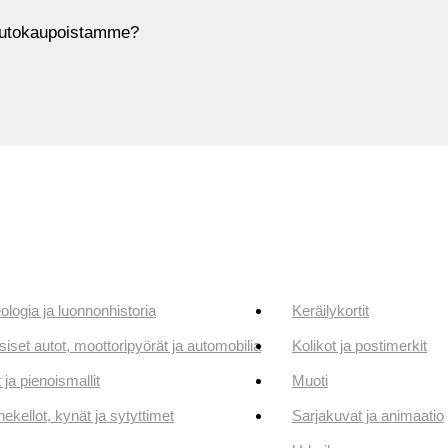
huutokaupoistamme?
ologia ja luonnonhistoria
Keräilykortit
siset autot, moottoripyörät ja automobilia
Kolikot ja postimerkit
 ja pienoismallit
Muoti
ekellot, kynät ja sytyttimet
Sarjakuvat ja animaatio