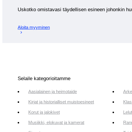
Uskotko omistavasi täydellisen esineen johonkin 
Aloita myyminen
Selaile kategorioitamme
Aasialainen ja heimotaide
Arke
Kirjat ja historialliset muistoesineet
Klas
Korut ja jalokivet
Lelut
Musiikki, elokuvat ja kamerat
Rann