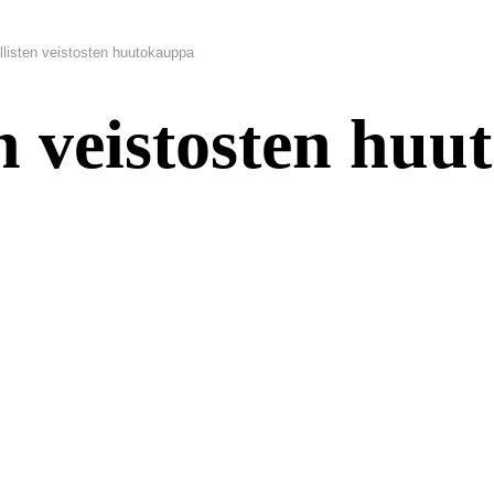
listen veistosten huutokauppa
n veistosten hu