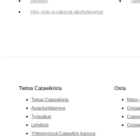
Sisustus
Taid
Viini, viski ja väkevät alkoholijuomat
Tietoa Catawikista
Osta
Tietoa Catawikista
Miten 
Asiantuntijamme
Ostaja
Työpaikat
Catawi
Lehdistö
Ostaja
Yhteistyössä Catawikin kanssa