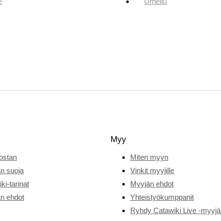
e
Urheilu
Myy
ostan
Miten myyn
n suoja
Vinkit myyjille
ki-tarinat
Myyjän ehdot
n ehdot
Yhteistyökumppanit
Ryhdy Catawiki Live -myyjä