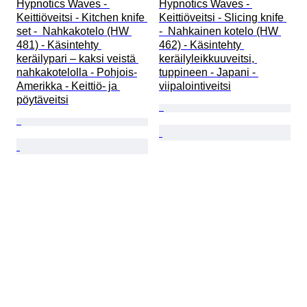
Hypnotics Waves - 
Hypnotics Waves - 
Keittiöveitsi - Kitchen knife 
Keittiöveitsi - Slicing knife 
set -  Nahkakotelo (HW 
-  Nahkainen kotelo (HW 
481) - Käsintehty 
462) - Käsintehty 
keräilypari – kaksi veistä 
keräilyleikkuuveitsi, 
nahkakotelolla - Pohjois-
tuppineen - Japani - 
Amerikka - Keittiö- ja 
viipalointiveitsi
pöytäveitsi