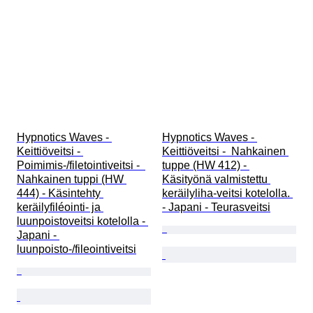
Hypnotics Waves - 
Hypnotics Waves - 
Keittiöveitsi - 
Keittiöveitsi -  Nahkainen 
Poimimis-/filetointiveitsi -  
tuppe (HW 412) - 
Nahkainen tuppi (HW 
Käsityönä valmistettu 
444) - Käsintehty 
keräilyliha-veitsi kotelolla. 
keräilyfiléointi- ja 
- Japani - Teurasveitsi
luunpoistoveitsi kotelolla - 
Japani - 
luunpoisto-/fileointiveitsi