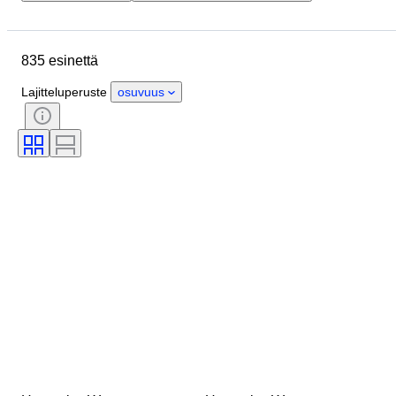
Sijainti
Merkki
Esine
Alkuperämaa
Materiaali
835 esinettä
Kunto
Ajanjakso
Tyylisuuntaus
Allekirjoitus
Lajitteluperuste
osuvuus
Väri
Vaatekoko
Aikakausi
Keittiöveitsityyppi
Sisustus
Myyjä
Tekijä
Malli