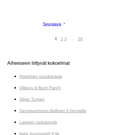
Seuraava
1
2
3
…
35
Aiheeseen liittyvät kokoelmat
Hopeinen nuuskarasia
Villeroy & Boch Pan(t)
Silver Tureen
Sarreguemines-illallinen 6 hengelle
Lasinen ruokapöytä
Italia Juomasetti 6:lle