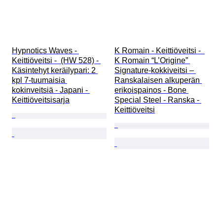
Hypnotics Waves - 
K Romain - Keittiöveitsi -  
Keittiöveitsi -  (HW 528) - 
K Romain “L’Origine” 
Käsintehyt keräilypari: 2 
Signature-kokkiveitsi – 
kpl 7-tuumaisia 
Ranskalaisen alkuperän 
kokinveitsiä - Japani - 
erikoispainos - Bone 
Keittiöveitsisarja
Special Steel - Ranska - 
Keittiöveitsi