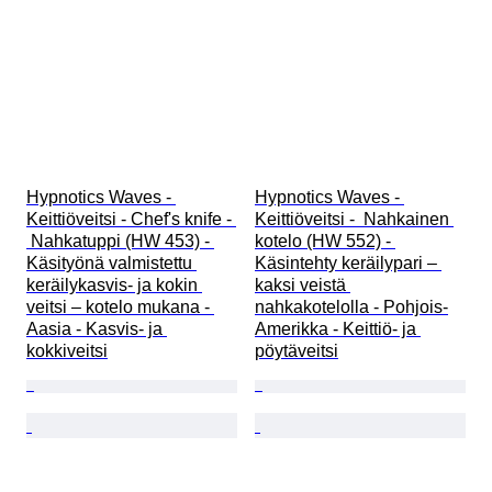
Hypnotics Waves - 
Hypnotics Waves - 
Keittiöveitsi - Chef's knife - 
Keittiöveitsi -  Nahkainen 
 Nahkatuppi (HW 453) - 
kotelo (HW 552) - 
Käsityönä valmistettu 
Käsintehty keräilypari – 
keräilykasvis- ja kokin 
kaksi veistä 
veitsi – kotelo mukana - 
nahkakotelolla - Pohjois-
Aasia - Kasvis- ja 
Amerikka - Keittiö- ja 
kokkiveitsi
pöytäveitsi