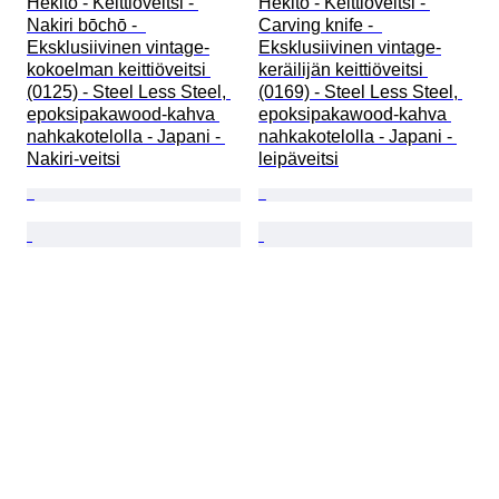
Hekito - Keittiöveitsi - 
Hekito - Keittiöveitsi - 
Nakiri bōchō -  
Carving knife -  
Eksklusiivinen vintage-
Eksklusiivinen vintage-
kokoelman keittiöveitsi 
keräilijän keittiöveitsi 
(0125) - Steel Less Steel, 
(0169) - Steel Less Steel, 
epoksipakawood-kahva 
epoksipakawood-kahva 
nahkakotelolla - Japani - 
nahkakotelolla - Japani - 
Nakiri-veitsi
leipäveitsi