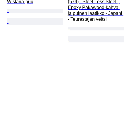
Wistaria-puu
(574) - Steel Less Steel , 
Epoxy Pakawood-kahva 
ja puinen laatikko - Japani 
- Teurastajan veitsi