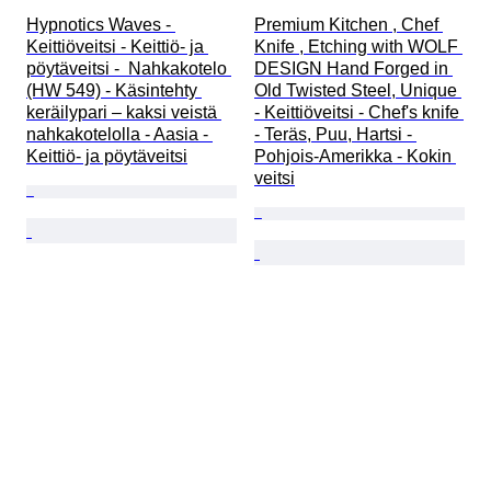
Hypnotics Waves - 
Premium Kitchen , Chef 
Keittiöveitsi - Keittiö- ja 
Knife , Etching with WOLF 
pöytäveitsi -  Nahkakotelo 
DESIGN Hand Forged in 
(HW 549) - Käsintehty 
Old Twisted Steel, Unique 
keräilypari – kaksi veistä 
- Keittiöveitsi - Chef's knife 
nahkakotelolla - Aasia - 
- Teräs, Puu, Hartsi - 
Keittiö- ja pöytäveitsi
Pohjois-Amerikka - Kokin 
veitsi