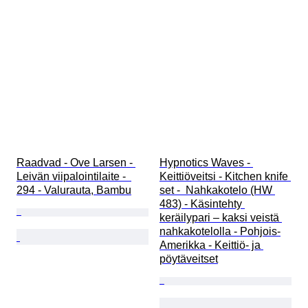
Raadvad - Ove Larsen - 
Hypnotics Waves - 
Leivän viipalointilaite -  
Keittiöveitsi - Kitchen knife 
294 - Valurauta, Bambu
set -  Nahkakotelo (HW 
483) - Käsintehty 
keräilypari – kaksi veistä 
nahkakotelolla - Pohjois-
Amerikka - Keittiö- ja 
pöytäveitset