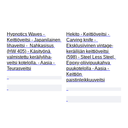
Hypnotics Waves - 
Hekito - Keittiöveitsi - 
Keittiöveitsi - Japanilainen 
Carving knife -  
lihaveitsi -  Nahkasisus 
Eksklusiivinen vintage-
(HW 405) - Käsityönä 
keräilijän keittiöveitsi 
valmistettu keräilyliha-
(598) - Steel Less Steel, 
veitsi kotelolla. - Aasia - 
Epoxy-oliivipuukahva 
Teurasveitsi
puukotelolla - Aasia - 
Keittiön 
paistinleikkuuveitsi