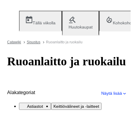
Tällä viikolla
Kohokohd
Huutokaupat
Catawiki
Sisustus
Ruoanlaitto ja ruokailu
Ruoanlaitto ja ruokailu
Alakategoriat
Näytä lisää
Astiastot
Keittiövälineet ja -laitteet