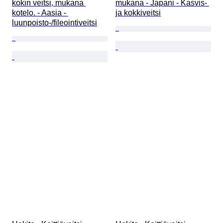
kokin veitsi, mukana 
mukana - Japani - Kasvis- 
kotelo. - Aasia - 
ja kokkiveitsi
luunpoisto-/fileointiveitsi