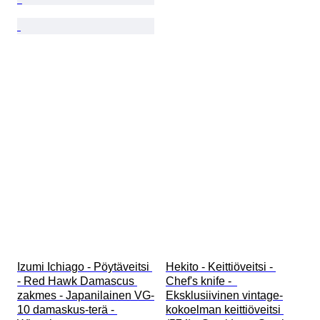
Izumi Ichiago - Pöytäveitsi 
Hekito - Keittiöveitsi - 
- Red Hawk Damascus 
Chef's knife -  
zakmes - Japanilainen VG-
Eksklusiivinen vintage-
10 damaskus-terä - 
kokoelman keittiöveitsi 