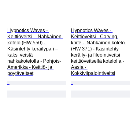
Hypnotics Waves - 
Hypnotics Waves - 
Keittiöveitsi -  Nahkainen 
Keittiöveitsi - Carving 
kotelo (HW 550) - 
knife -  Nahkainen kotelo 
Käsintehty keräilypari – 
(HW 371) - Käsintehty 
kaksi veistä 
keräily- ja fileointiveitsi 
nahkakotelolla - Pohjois-
keittiöveitsellä kotelolla - 
Amerikka - Keittiö- ja 
Aasia - 
pöytäveitset
Kokkiviipalointiveitsi