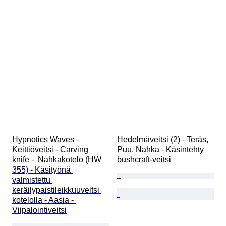
Hypnotics Waves - 
Hedelmäveitsi (2) - Teräs, 
Keittiöveitsi - Carving 
Puu, Nahka - Käsintehty 
knife -  Nahkakotelo (HW 
bushcraft-veitsi
355) - Käsityönä 
valmistettu 
keräilypaistileikkuuveitsi 
kotelolla - Aasia - 
Viipalointiveitsi