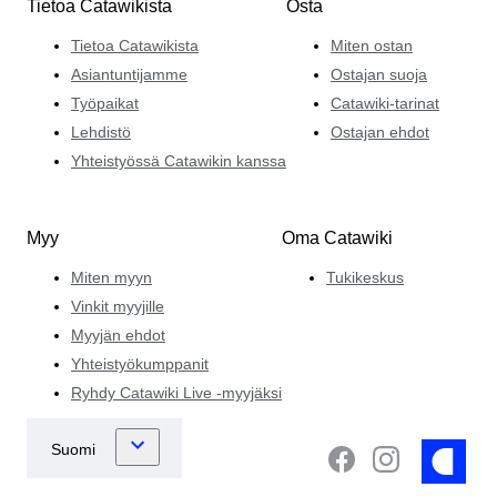
Tietoa Catawikista
Osta
Tietoa Catawikista
Miten ostan
Asiantuntijamme
Ostajan suoja
Työpaikat
Catawiki-tarinat
Lehdistö
Ostajan ehdot
Yhteistyössä Catawikin kanssa
Myy
Oma Catawiki
Miten myyn
Tukikeskus
Vinkit myyjille
Myyjän ehdot
Yhteistyökumppanit
Ryhdy Catawiki Live -myyjäksi