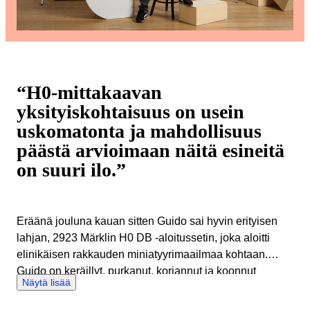
“H0-mittakaavan
yksityiskohtaisuus on usein
uskomatonta ja mahdollisuus
päästä arvioimaan näitä esineitä
on suuri ilo.”
Eräänä jouluna kauan sitten Guido sai hyvin erityisen
lahjan, 2923 Märklin H0 DB -aloitussetin, joka aloitti
elinikäisen rakkauden miniatyyrimaailmaa kohtaan.
Guido on keräillyt, purkanut, korjannut ja koonnut
Näytä lisää
pienoismallijunia nyt yli 50 vuoden ajan. Guidon tarkka
ja systemaattinen luonne johti hänet ryhtymään