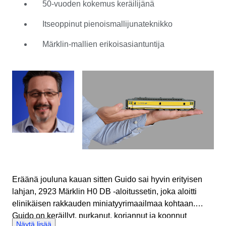
50-vuoden kokemus keräilijänä
pienoismallijunien teknikoksi, mikä syvensi hänen
ymmärrystään niistä ja kykyä tunnistaa pieniä
Itseoppinut pienoismallijunateknikko
yksityiskohtia, jotka erottavat kohteet toisistaan. Guido
liittyi Catawikiin maaliskuussa 2021, tuoden mukanaan
Märklin-mallien erikoisasiantuntija
laajan asiantuntijuutensa useimmista
pienoismallijunamerkeistä ja erikoisosaamisensa H0-
skaalan Märklin-malleista. Hä odottaa innolla päästä
jakamaan rakkautensa pienoismalleja kohtaan muiden
asiantuntijoiden kanssa ja varmistamaan sekä ostajien
että myyjien Catawiki-huutokauppakokemuksen laadun.
Eräänä jouluna kauan sitten Guido sai hyvin erityisen
lahjan, 2923 Märklin H0 DB -aloitussetin, joka aloitti
elinikäisen rakkauden miniatyyrimaailmaa kohtaan.
Guido on keräillyt, purkanut, korjannut ja koonnut
Näytä lisää