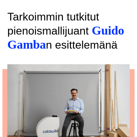
Tarkoimmin tutkitut
Guido
pienoismallijuant
Gamba
n esittelemänä