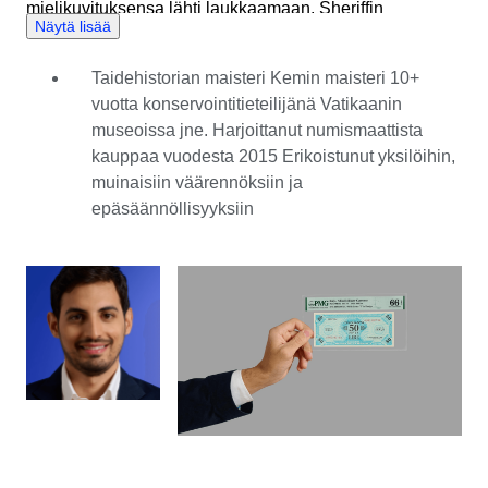
mielikuvituksensa lähti laukkaamaan. Sheriffin
Näytä lisää
muotokuva! Sen täytyy olla peräisin villin lännen
aikakaudelta, jolloin tämä takapiha oli aavikkoa! Tai
Taidehistorian maisteri Kemin maisteri 10+
ainakin niin hänen nuori mielensä kuvitteli. Jälkikäteen
vuotta konservointitieteilijänä Vatikaanin
ajateltuna tuo 10 sentin Vittorio Emanuele II -kolikko
museoissa jne. Harjoittanut numismaattista
herätti elinikäisen kiinnostuksen. Nyt hän on innokas
kauppaa vuodesta 2015 Erikoistunut yksilöihin,
numismatiikan keräilijä, ostaja ja myyjä, ja menneiden
muinaisiin väärennöksiin ja
aikakausien elämän kuvitteleminen on edelleen hänen
epäsäännöllisyyksiin
intohimonsa ytimessä. Kuinka monet kädet ovat
pidelleet näitä kolikoita? Kuinka monta vuotta ne ovat
selvinneet? Taidehistorian ja kemian maisterin tutkinnot
antoivat hänelle erinomaiset luokittelutaidot, ja
kilpamiekkailutausta on hionut hänen keskittymistään ja
yhteistyöhenkeä tukemaan ostajia ja myyjiä ympäri
maailmaa. Catawikissä yksi vaikuttavimmista esineistä,
joihin hän on tähän mennessä törmännyt, oli italialainen
seteli vuodelta 1746\. Se on arvoltaan huikeat 1000
frangia, ja se vastaisi nykyään suuren keskusta-asunnon
hintaa. Löydät Alessandron Kolikot ja setelit -