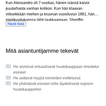
Kun Alessandro oli 7-vuotias, hänen isänsä kaivoi
kategoriasta.
puutarhasta vanhan kolikon. Kun hän klaavan
viiksekkään miehen ja kruunan vuosiluvun 1861, hänen
mielikuvituksensa lähti laukkaamaan. Sheriffin
Näytä lisää
muotokuva! Sen täytyy olla peräisin villin lännen
aikakaudelta, jolloin tämä takapiha oli aavikkoa! Tai
ainakin niin hänen nuori mielensä kuvitteli. Jälkikäteen
ajateltuna tuo 10 sentin Vittorio Emanuele II -kolikko
herätti elinikäisen kiinnostuksen. Nyt hän on innokas
Mitä asiantuntijamme tekevät
numismatiikan keräilijä, ostaja ja myyjä, ja menneiden
aikakausien elämän kuvitteleminen on edelleen hänen
intohimonsa ytimessä. Kuinka monet kädet ovat
He arvioivat virtuaalisesti huutokauppaan ilmoitetut
pidelleet näitä kolikoita? Kuinka monta vuotta ne ovat
esineet
selvinneet? Taidehistorian ja kemian maisterin tutkinnot
He auttavat myyjiä esineiden esittelyssä
antoivat hänelle erinomaiset luokittelutaidot, ja
He yhdistävät esineet niille täydellisesti sopiviin
kilpamiekkailutausta on hionut hänen keskittymistään ja
huutokauppoihin
yhteistyöhenkeä tukemaan ostajia ja myyjiä ympäri
maailmaa. Catawikissä yksi vaikuttavimmista esineistä,
joihin hän on tähän mennessä törmännyt, oli italialainen