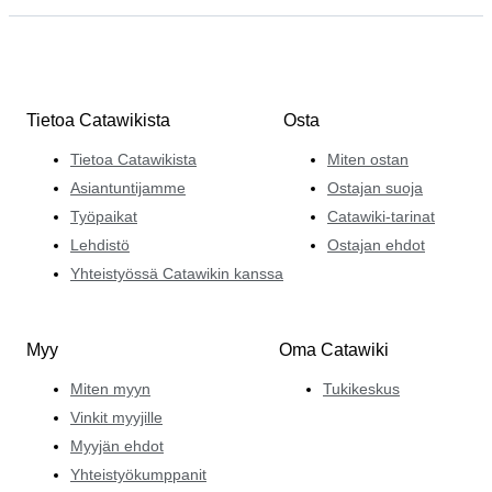
seteli vuodelta 1746\. Se on arvoltaan huikeat 1000
frangia, ja se vastaisi nykyään suuren keskusta-asunnon
hintaa. Löydät Alessandron Kolikot ja setelit -
kategoriasta.
Tietoa Catawikista
Osta
Tietoa Catawikista
Miten ostan
Asiantuntijamme
Ostajan suoja
Työpaikat
Catawiki-tarinat
Lehdistö
Ostajan ehdot
Yhteistyössä Catawikin kanssa
Myy
Oma Catawiki
Miten myyn
Tukikeskus
Vinkit myyjille
Myyjän ehdot
Yhteistyökumppanit