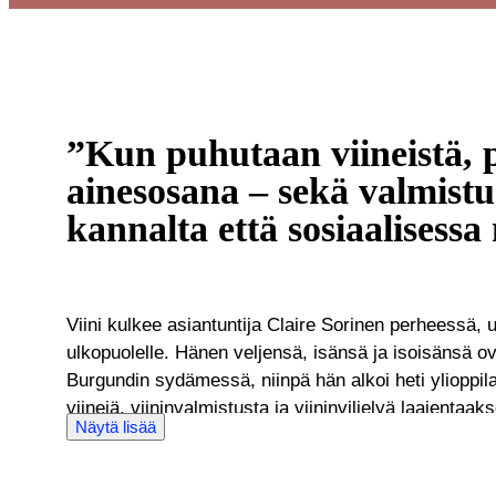
”Kun puhutaan viineistä, 
ainesosana – sekä valmistu
kannalta että sosiaalisessa 
Viini kulkee asiantuntija Claire Sorinen perheessä,
ulkopuolelle. Hänen veljensä, isänsä ja isoisänsä ovat
Burgundin sydämessä, niinpä hän alkoi heti ylioppila
viinejä, viininvalmistusta ja viininviljelyä laajentaa
Näytä lisää
kehittääkseen perinnöllistä intohimoaan. Täytettyää
seitsemällä eri viininvalmistajalla, oppien kaiken vi
Burgundin samppanjaan ja Rhônen laakson viineihin.