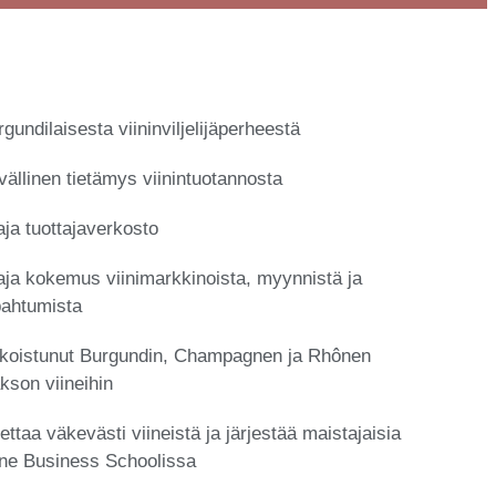
gundilaisesta viininviljelijäperheestä
vällinen tietämys viinintuotannosta
aja tuottajaverkosto
aja kokemus viinimarkkinoista, myynnistä ja
pahtumista
ikoistunut Burgundin, Champagnen ja Rhônen
akson viineihin
ettaa väkevästi viineistä ja järjestää maistajaisia
ne Business Schoolissa