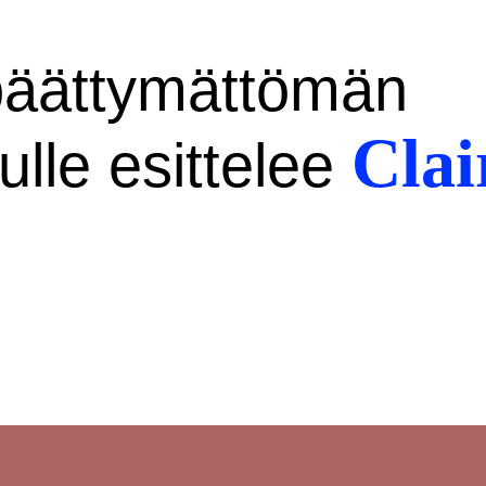
päättymättömän
Clai
ulle esittelee