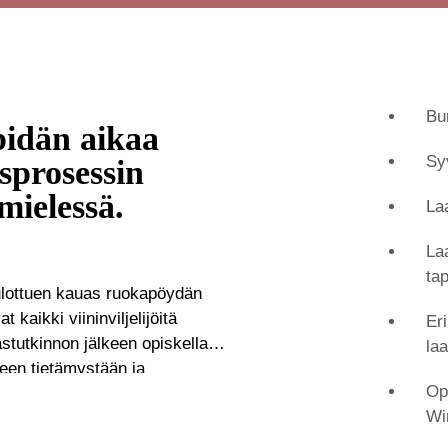
Bur
pidän aikaa
Sy
sprosessin
mielessä.
La
La
ta
 ulottuen kauas ruokapöydän
 kaikki viininviljelijöitä
Er
stutkinnon jälkeen opiskella
la
kseen tietämystään ja
Op
n 18 vuotta hän on työskennellyt
Wi
inimaailmasta ja erikoistuen
 Parhaat asiantuntijat pysyvät