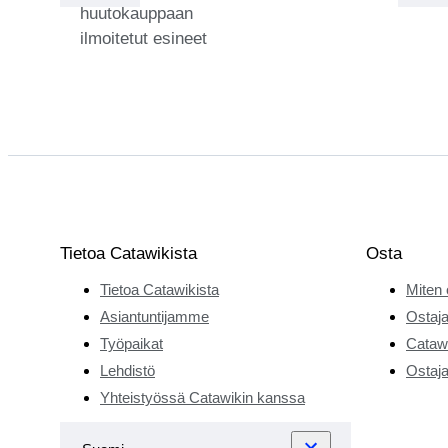
huutokauppaan
heti
ilmoitetut esineet
ylioppilastutkinnon
jälkeen opiskella
viinejä,
viininvalmistusta
ja viininviljelyä
laajentaakseen
tietämystään ja
kehittääkseen
perinnöllistä
Tietoa Catawikista
Osta
intohimoaan.
Tietoa Catawikista
Miten 
Täytettyään 18
vuotta hän on
Asiantuntijamme
Ostaja
työskennellyt
Työpaikat
Catawi
seitsemällä eri
Lehdistö
Ostaja
viininvalmistajalla,
Yhteistyössä Catawikin kanssa
oppien kaiken
viinimaailmasta ja