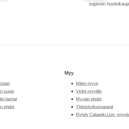
sopiviin huutokaup
Myy
ostan
Miten myyn
n suoja
Vinkit myyjille
ki-tarinat
Myyjän ehdot
n ehdot
Yhteistyökumppanit
Ryhdy Catawiki Live -myyjä