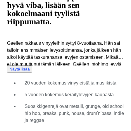
hyvä viba, lisään sen
kokoelmaani tyylistä
riippumatta.
Gaëllen rakkaus vinyyleihin syttyi 8-vuotiaana. Hän sai
tällöin ensimmäisen levysoittimensa, jonka jälkeen hän
alkoi käyttää taskurahansa levyjen ostamiseen. Mikään
ei ole muuttunut tämän jälkeen. Gaëllen intohimo levyjä
Näytä lisää
kohtaan kasvoi hänen muutettuaan Isoon-Britanniaan ja
vietettyään sille 20 vuotta uppoutuen
20 vuoden kokemus vinyyleistä ja musiikista
musiikkimaailmaan. Hänellä oli tänä aikana
menestyksekäs ura levyjen myynnin parissa
5 vuoden kokemus keräilylevyjen kaupasta
itsenäisessä levykaupassa ja DJ:nä, kuunnellen
uusimpia soundeja lukuisissa konserteissa ja messuilla.
Suosikkigenrejä ovat metalli, grunge, old school
Catawiki-asiantuntijana Gaëlle on perehtynyt vinyylien
hip hop, breaks, punk, house, drum'n'bass, indie
ostamiseen ja myymiseen. Hän pyrkii aina tarjoamaan
ja reggae
sekä ostajille että myyjille parhaan mahdollisen