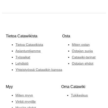
kaivettava esiin – tämä on tehtävä, jonka hän ottaa
mielellään vastaan auttaakseen ihmisiä löytämään omat
vinyylihelmensä.
Tietoa Catawikista
Osta
Tietoa Catawikista
Miten ostan
Asiantuntijamme
Ostajan suoja
Työpaikat
Catawiki-tarinat
Lehdistö
Ostajan ehdot
Yhteistyössä Catawikin kanssa
Myy
Oma Catawiki
Miten myyn
Tukikeskus
Vinkit myyjille
Myyjän ehdot